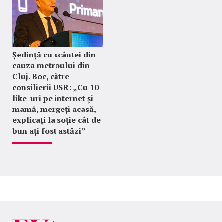
Ședință cu scântei din
cauza metroului din
Cluj. Boc, către
consilierii USR: „Cu 10
like-uri pe internet și
mamă, mergeți acasă,
explicați la soție cât de
bun ați fost astăzi”