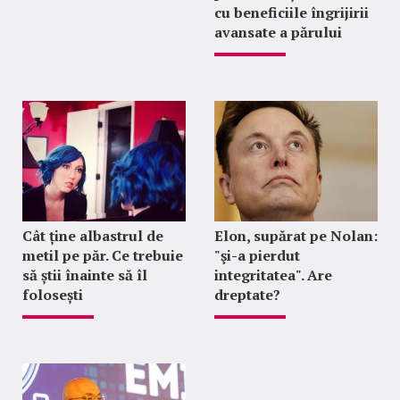
cu beneficiile îngrijirii
avansate a părului
Cât ține albastrul de
Elon, supărat pe Nolan:
metil pe păr. Ce trebuie
"şi-a pierdut
să știi înainte să îl
integritatea". Are
folosești
dreptate?