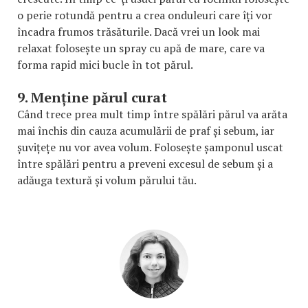
o perie rotundă pentru a crea onduleuri care îți vor
încadra frumos trăsăturile. Dacă vrei un look mai
relaxat folosește un spray cu apă de mare, care va
forma rapid mici bucle în tot părul.
9. Menține părul curat
Când trece prea mult timp între spălări părul va arăta
mai închis din cauza acumulării de praf și sebum, iar
șuvițețe nu vor avea volum. Folosește șamponul uscat
între spălări pentru a preveni excesul de sebum și a
adăuga textură și volum părului tău.