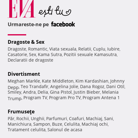
Urmareste-ne pe
Dragoste & Sex
Dragoste
Romantic
Viata sexuala
Relatii
Cuplu
Iubire
,
,
,
,
,
,
Casatorie
Sex
Kama Sutra
Pozitii sexuale Kamasutra
,
,
,
,
Declaratii de dragoste
Divertisment
Meghan Markle
Kate Middleton
Kim Kardashian
Johnny
,
,
,
Teo Trandafir
Angelina Jolie
Dana Rogoz
Dani Otil
Depp
,
,
,
,
,
Smiley
Andra
Delia
Gina Pistol
Justin Bieber
Melania
,
,
,
,
,
Program TV
Program Pro TV
Program Antena 1
Trump
,
,
,
Frumuseţe
Păr
Rochii
Unghii
Parfumuri
Coafuri
Machiaj
Sani
,
,
,
,
,
,
,
Manichiura
Sampon
Buze
Celulita
Machiaj ochi
,
,
,
,
,
Tratament celulita
Salonul de acasa
,