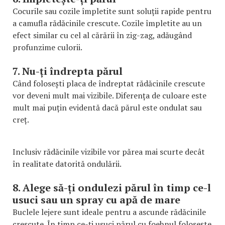
Cocurile sau cozile împletite sunt soluții rapide pentru
a camufla rădăcinile crescute. Cozile împletite au un
efect similar cu cel al cărării în zig-zag, adăugând
profunzime culorii.
7. Nu-ți îndrepta părul
Când folosești placa de îndreptat rădăcinile crescute
vor deveni mult mai vizibile. Diferența de culoare este
mult mai puțin evidentă dacă părul este ondulat sau
creț.
Inclusiv rădăcinile vizibile vor părea mai scurte decât
în realitate datorită ondulării.
8. Alege să-ți ondulezi părul în timp ce-l
usuci sau un spray cu apă de mare
Buclele lejere sunt ideale pentru a ascunde rădăcinile
crescute. În timp ce-ți usuci părul cu foehnul folosește