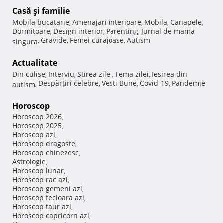
Casă şi familie
Mobila bucatarie
Amenajari interioare
Mobila
Canapele
,
,
,
,
Dormitoare
Design interior
Parenting
Jurnal de mama
,
,
,
Gravide
Femei curajoase
Autism
singura
,
,
,
Actualitate
Din culise
Interviu
Stirea zilei
Tema zilei
Iesirea din
,
,
,
,
Despărţiri celebre
Vesti Bune
Covid-19
Pandemie
autism
,
,
,
,
Horoscop
Horoscop 2026
,
Horoscop 2025
,
Horoscop azi
,
Horoscop dragoste
,
Horoscop chinezesc
,
Astrologie
,
Horoscop lunar
,
Horoscop rac azi
,
Horoscop gemeni azi
,
Horoscop fecioara azi
,
Horoscop taur azi
,
Horoscop capricorn azi
,