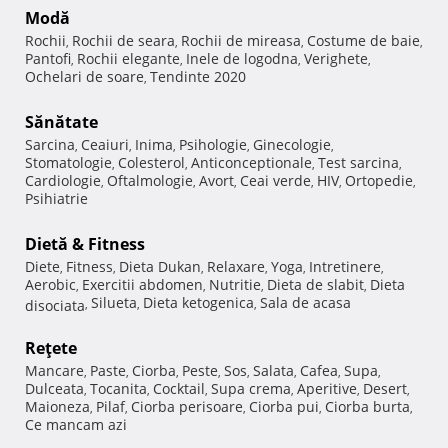
Modă
Rochii
Rochii de seara
Rochii de mireasa
Costume de baie
,
,
,
,
Pantofi
Rochii elegante
Inele de logodna
Verighete
,
,
,
,
Ochelari de soare
Tendinte 2020
,
Sănătate
Sarcina
Ceaiuri
Inima
Psihologie
Ginecologie
,
,
,
,
,
Stomatologie
Colesterol
Anticonceptionale
Test sarcina
,
,
,
,
Cardiologie
Oftalmologie
Avort
Ceai verde
HIV
Ortopedie
,
,
,
,
,
,
Psihiatrie
Dietă & Fitness
Diete
Fitness
Dieta Dukan
Relaxare
Yoga
Intretinere
,
,
,
,
,
,
Aerobic
Exercitii abdomen
Nutritie
Dieta de slabit
Dieta
,
,
,
,
Silueta
Dieta ketogenica
Sala de acasa
disociata
,
,
,
Reţete
Mancare
Paste
Ciorba
Peste
Sos
Salata
Cafea
Supa
,
,
,
,
,
,
,
,
Dulceata
Tocanita
Cocktail
Supa crema
Aperitive
Desert
,
,
,
,
,
,
Maioneza
Pilaf
Ciorba perisoare
Ciorba pui
Ciorba burta
,
,
,
,
,
Ce mancam azi