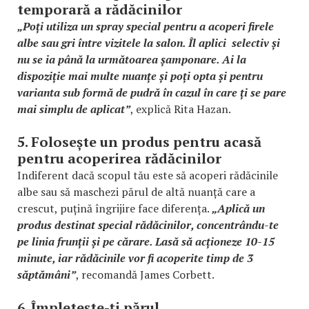
temporară a rădăcinilor
„Poți utiliza un spray special pentru a acoperi firele
albe sau gri între vizitele la salon. Îl aplici selectiv și
nu se ia până la următoarea șamponare. Ai la
dispoziție mai multe nuanțe și poți opta și pentru
varianta sub formă de pudră în cazul în care ți se pare
mai simplu de aplicat”
, explică Rita Hazan.
5. Folosește un produs pentru acasă
pentru acoperirea rădăcinilor
Indiferent dacă scopul tău este să acoperi rădăcinile
albe sau să maschezi părul de altă nuanță care a
crescut, puțină îngrijire face diferența.
„Aplică un
produs destinat
special
rădăcinilor, concentrându-te
pe linia frunții și pe cărare. Lasă să acționeze 10-15
minute, iar rădăcinile vor fi acoperite timp de 3
săptămâni”
, recomandă James Corbett.
6. Împletește-ți părul