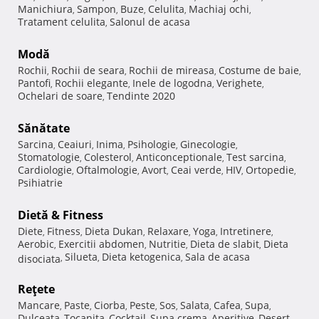
Manichiura
Sampon
Buze
Celulita
Machiaj ochi
,
,
,
,
,
Tratament celulita
Salonul de acasa
,
Modă
Rochii
Rochii de seara
Rochii de mireasa
Costume de baie
,
,
,
,
Pantofi
Rochii elegante
Inele de logodna
Verighete
,
,
,
,
Ochelari de soare
Tendinte 2020
,
Sănătate
Sarcina
Ceaiuri
Inima
Psihologie
Ginecologie
,
,
,
,
,
Stomatologie
Colesterol
Anticonceptionale
Test sarcina
,
,
,
,
Cardiologie
Oftalmologie
Avort
Ceai verde
HIV
Ortopedie
,
,
,
,
,
,
Psihiatrie
Dietă & Fitness
Diete
Fitness
Dieta Dukan
Relaxare
Yoga
Intretinere
,
,
,
,
,
,
Aerobic
Exercitii abdomen
Nutritie
Dieta de slabit
Dieta
,
,
,
,
Silueta
Dieta ketogenica
Sala de acasa
disociata
,
,
,
Reţete
Mancare
Paste
Ciorba
Peste
Sos
Salata
Cafea
Supa
,
,
,
,
,
,
,
,
Dulceata
Tocanita
Cocktail
Supa crema
Aperitive
Desert
,
,
,
,
,
,