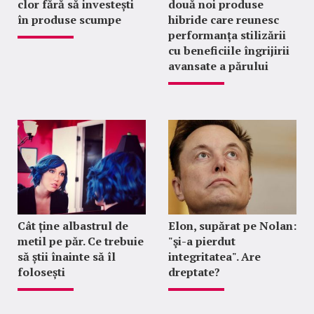
clor fără să investești
două noi produse
în produse scumpe
hibride care reunesc
performanța stilizării
cu beneficiile îngrijirii
avansate a părului
Cât ține albastrul de
Elon, supărat pe Nolan:
metil pe păr. Ce trebuie
"şi-a pierdut
să știi înainte să îl
integritatea". Are
folosești
dreptate?