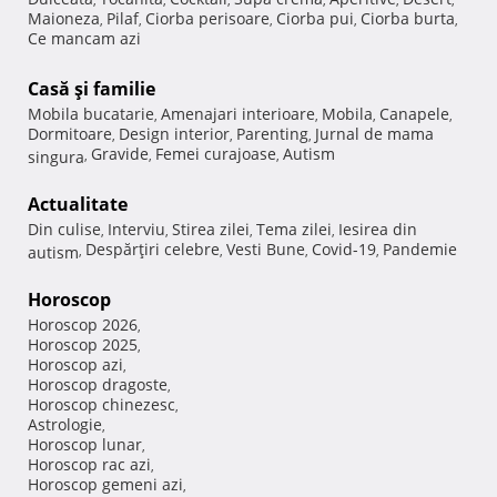
Maioneza
Pilaf
Ciorba perisoare
Ciorba pui
Ciorba burta
,
,
,
,
,
Ce mancam azi
Casă şi familie
Mobila bucatarie
Amenajari interioare
Mobila
Canapele
,
,
,
,
Dormitoare
Design interior
Parenting
Jurnal de mama
,
,
,
Gravide
Femei curajoase
Autism
singura
,
,
,
Actualitate
Din culise
Interviu
Stirea zilei
Tema zilei
Iesirea din
,
,
,
,
Despărţiri celebre
Vesti Bune
Covid-19
Pandemie
autism
,
,
,
,
Horoscop
Horoscop 2026
,
Horoscop 2025
,
Horoscop azi
,
Horoscop dragoste
,
Horoscop chinezesc
,
Astrologie
,
Horoscop lunar
,
Horoscop rac azi
,
Horoscop gemeni azi
,