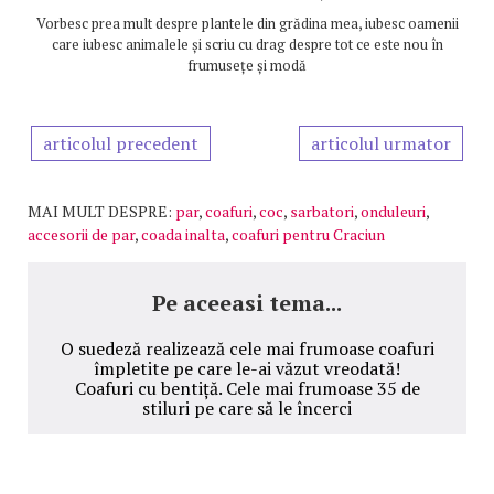
Vorbesc prea mult despre plantele din grădina mea, iubesc oamenii
care iubesc animalele și scriu cu drag despre tot ce este nou în
frumusețe și modă
articolul precedent
articolul urmator
MAI MULT DESPRE:
par
,
coafuri
,
coc
,
sarbatori
,
onduleuri
,
accesorii de par
,
coada inalta
,
coafuri pentru Craciun
Pe aceeasi tema...
O suedeză realizează cele mai frumoase coafuri
împletite pe care le-ai văzut vreodată!
Coafuri cu bentiță. Cele mai frumoase 35 de
stiluri pe care să le încerci