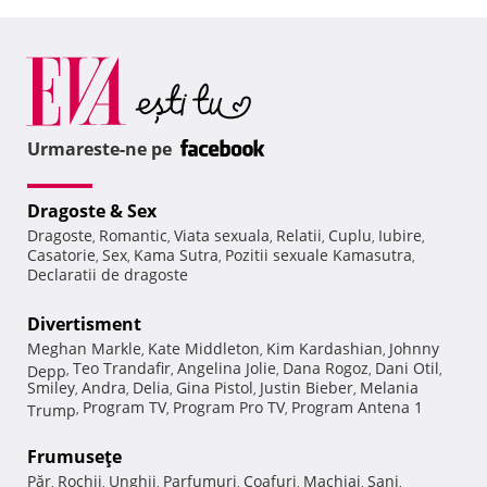
Urmareste-ne pe
Dragoste & Sex
Dragoste
Romantic
Viata sexuala
Relatii
Cuplu
Iubire
,
,
,
,
,
,
Casatorie
Sex
Kama Sutra
Pozitii sexuale Kamasutra
,
,
,
,
Declaratii de dragoste
Divertisment
Meghan Markle
Kate Middleton
Kim Kardashian
Johnny
,
,
,
Teo Trandafir
Angelina Jolie
Dana Rogoz
Dani Otil
Depp
,
,
,
,
,
Smiley
Andra
Delia
Gina Pistol
Justin Bieber
Melania
,
,
,
,
,
Program TV
Program Pro TV
Program Antena 1
Trump
,
,
,
Frumuseţe
Păr
Rochii
Unghii
Parfumuri
Coafuri
Machiaj
Sani
,
,
,
,
,
,
,