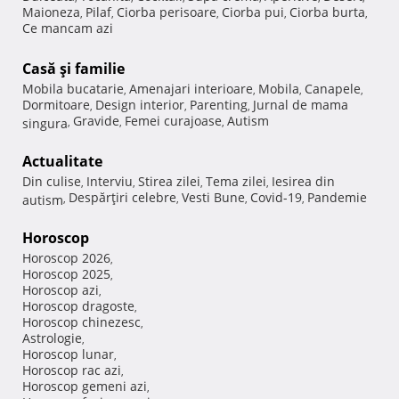
Maioneza
Pilaf
Ciorba perisoare
Ciorba pui
Ciorba burta
,
,
,
,
,
Ce mancam azi
Casă şi familie
Mobila bucatarie
Amenajari interioare
Mobila
Canapele
,
,
,
,
Dormitoare
Design interior
Parenting
Jurnal de mama
,
,
,
Gravide
Femei curajoase
Autism
singura
,
,
,
Actualitate
Din culise
Interviu
Stirea zilei
Tema zilei
Iesirea din
,
,
,
,
Despărţiri celebre
Vesti Bune
Covid-19
Pandemie
autism
,
,
,
,
Horoscop
Horoscop 2026
,
Horoscop 2025
,
Horoscop azi
,
Horoscop dragoste
,
Horoscop chinezesc
,
Astrologie
,
Horoscop lunar
,
Horoscop rac azi
,
Horoscop gemeni azi
,