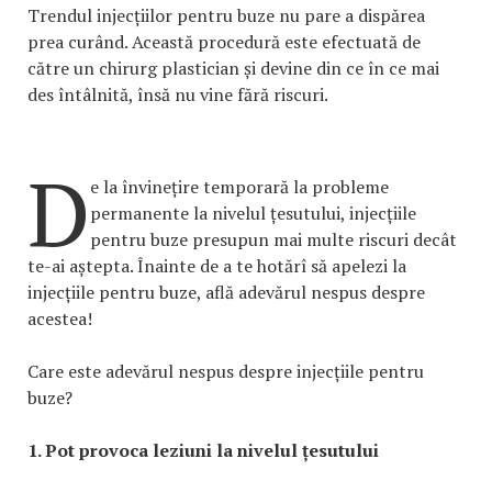
Trendul injecțiilor pentru buze nu pare a dispărea
prea curând. Această procedură este efectuată de
către un chirurg plastician și devine din ce în ce mai
des întâlnită, însă nu vine fără riscuri.
D
e la învinețire temporară la probleme
permanente la nivelul țesutului, injecțiile
pentru buze presupun mai multe riscuri decât
te-ai aștepta. Înainte de a te hotărî să apelezi la
injecțiile pentru buze, află adevărul nespus despre
acestea!
Care este adevărul nespus despre injecțiile pentru
buze?
1. Pot provoca leziuni la nivelul țesutului