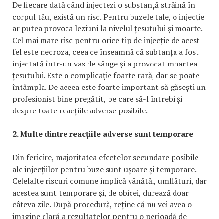
De fiecare dată când injectezi o substanță străină în
corpul tău, există un risc. Pentru buzele tale, o injecție
ar putea provoca leziuni la nivelul țesutului și moarte.
Cel mai mare risc pentru orice tip de injecție de acest
fel este necroza, ceea ce înseamnă că subtanța a fost
injectată într-un vas de sânge și a provocat moartea
țesutului. Este o complicație foarte rară, dar se poate
întâmpla. De aceea este foarte important să găsești un
profesionist bine pregătit, pe care să-l întrebi și
despre toate reacțiile adverse posibile.
2. Multe dintre reacțiile adverse sunt temporare
Din fericire, majoritatea efectelor secundare posibile
ale injecțiilor pentru buze sunt ușoare și temporare.
Celelalte riscuri comune implică vânătăi, umflături, dar
acestea sunt temporare și, de obicei, durează doar
câteva zile. După procedură, reține că nu vei avea o
imagine clară a rezultatelor pentru o perioadă de