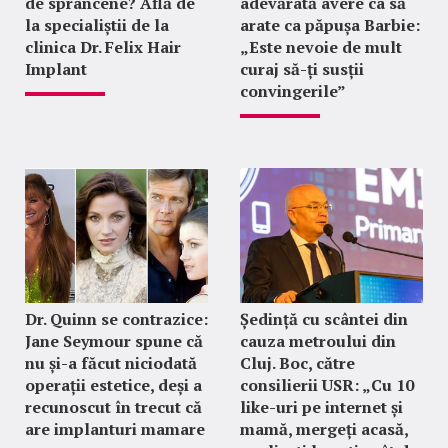
de sprâncene? Află de
adevărată avere ca să
la specialiștii de la
arate ca păpușa Barbie:
clinica Dr. Felix Hair
„Este nevoie de mult
Implant
curaj să-ți susții
convingerile”
Dr. Quinn se contrazice:
Ședință cu scântei din
Jane Seymour spune că
cauza metroului din
nu și-a făcut niciodată
Cluj. Boc, către
operații estetice, deși a
consilierii USR: „Cu 10
recunoscut în trecut că
like-uri pe internet și
are implanturi mamare
mamă, mergeți acasă,