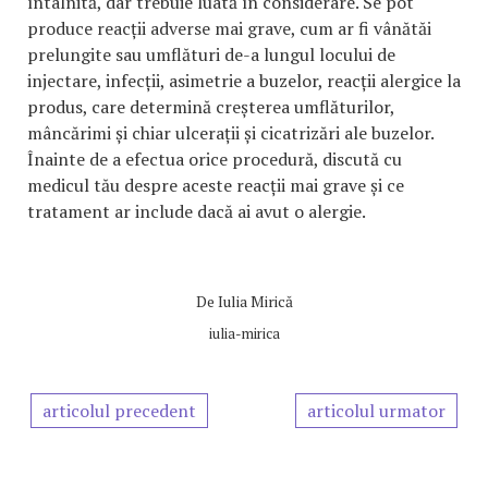
întâlnită, dar trebuie luată în considerare. Se pot
produce reacții adverse mai grave, cum ar fi vânătăi
prelungite sau umflături de-a lungul locului de
injectare, infecții, asimetrie a buzelor, reacții alergice la
produs, care determină creșterea umflăturilor,
mâncărimi și chiar ulcerații și cicatrizări ale buzelor.
Înainte de a efectua orice procedură, discută cu
medicul tău despre aceste reacții mai grave și ce
tratament ar include dacă ai avut o alergie.
De
Iulia Mirică
iulia-mirica
articolul precedent
articolul urmator