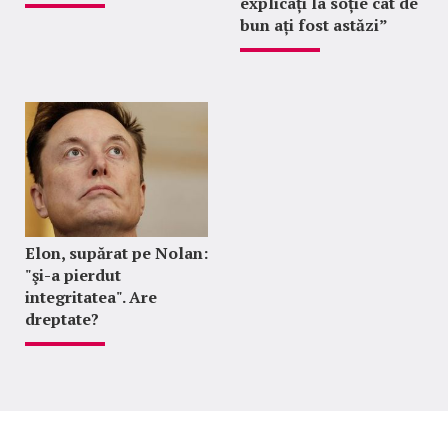
explicați la soție cât de
bun ați fost astăzi”
Elon, supărat pe Nolan:
"şi-a pierdut
integritatea". Are
dreptate?