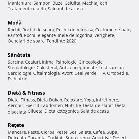
Manichiura
Sampon
Buze
Celulita
Machiaj ochi
,
,
,
,
,
Tratament celulita
Salonul de acasa
,
Modă
Rochii
Rochii de seara
Rochii de mireasa
Costume de baie
,
,
,
,
Pantofi
Rochii elegante
Inele de logodna
Verighete
,
,
,
,
Ochelari de soare
Tendinte 2020
,
Sănătate
Sarcina
Ceaiuri
Inima
Psihologie
Ginecologie
,
,
,
,
,
Stomatologie
Colesterol
Anticonceptionale
Test sarcina
,
,
,
,
Cardiologie
Oftalmologie
Avort
Ceai verde
HIV
Ortopedie
,
,
,
,
,
,
Psihiatrie
Dietă & Fitness
Diete
Fitness
Dieta Dukan
Relaxare
Yoga
Intretinere
,
,
,
,
,
,
Aerobic
Exercitii abdomen
Nutritie
Dieta de slabit
Dieta
,
,
,
,
Silueta
Dieta ketogenica
Sala de acasa
disociata
,
,
,
Reţete
Mancare
Paste
Ciorba
Peste
Sos
Salata
Cafea
Supa
,
,
,
,
,
,
,
,
Dulceata
Tocanita
Cocktail
Supa crema
Aperitive
Desert
,
,
,
,
,
,