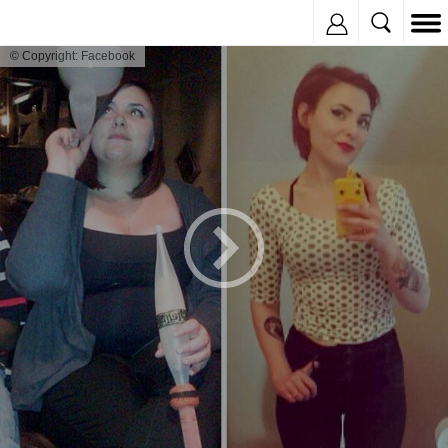
Inregistreaza
© Copyright: Facebook