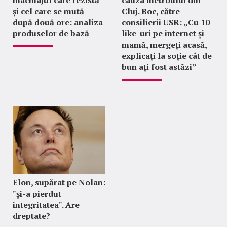
machiajul care rezistă
cauza metroului din
și cel care se mută
Cluj. Boc, către
după două ore: analiza
consilierii USR: „Cu 10
produselor de bază
like-uri pe internet și
mamă, mergeți acasă,
explicați la soție cât de
bun ați fost astăzi”
Elon, supărat pe Nolan:
"şi-a pierdut
integritatea". Are
dreptate?