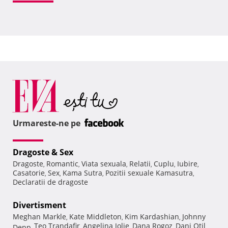
Urmareste-ne pe
Dragoste & Sex
Dragoste
Romantic
Viata sexuala
Relatii
Cuplu
Iubire
,
,
,
,
,
,
Casatorie
Sex
Kama Sutra
Pozitii sexuale Kamasutra
,
,
,
,
Declaratii de dragoste
Divertisment
Meghan Markle
Kate Middleton
Kim Kardashian
Johnny
,
,
,
Teo Trandafir
Angelina Jolie
Dana Rogoz
Dani Otil
Depp
,
,
,
,
,