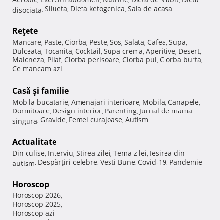
,
,
,
,
Silueta
Dieta ketogenica
Sala de acasa
disociata
,
,
,
Reţete
Mancare
Paste
Ciorba
Peste
Sos
Salata
Cafea
Supa
,
,
,
,
,
,
,
,
Dulceata
Tocanita
Cocktail
Supa crema
Aperitive
Desert
,
,
,
,
,
,
Maioneza
Pilaf
Ciorba perisoare
Ciorba pui
Ciorba burta
,
,
,
,
,
Ce mancam azi
Casă şi familie
Mobila bucatarie
Amenajari interioare
Mobila
Canapele
,
,
,
,
Dormitoare
Design interior
Parenting
Jurnal de mama
,
,
,
Gravide
Femei curajoase
Autism
singura
,
,
,
Actualitate
Din culise
Interviu
Stirea zilei
Tema zilei
Iesirea din
,
,
,
,
Despărţiri celebre
Vesti Bune
Covid-19
Pandemie
autism
,
,
,
,
Horoscop
Horoscop 2026
,
Horoscop 2025
,
Horoscop azi
,