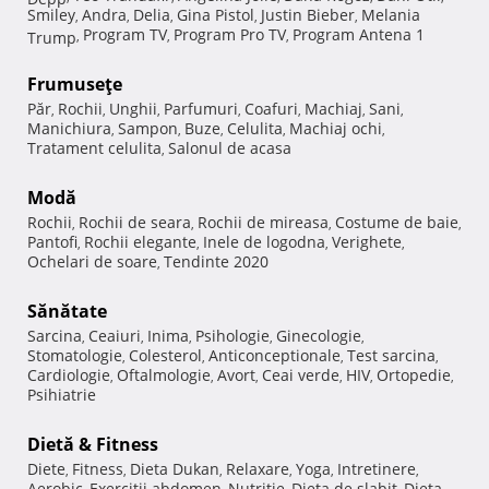
Smiley
Andra
Delia
Gina Pistol
Justin Bieber
Melania
,
,
,
,
,
Program TV
Program Pro TV
Program Antena 1
Trump
,
,
,
Frumuseţe
Păr
Rochii
Unghii
Parfumuri
Coafuri
Machiaj
Sani
,
,
,
,
,
,
,
Manichiura
Sampon
Buze
Celulita
Machiaj ochi
,
,
,
,
,
Tratament celulita
Salonul de acasa
,
Modă
Rochii
Rochii de seara
Rochii de mireasa
Costume de baie
,
,
,
,
Pantofi
Rochii elegante
Inele de logodna
Verighete
,
,
,
,
Ochelari de soare
Tendinte 2020
,
Sănătate
Sarcina
Ceaiuri
Inima
Psihologie
Ginecologie
,
,
,
,
,
Stomatologie
Colesterol
Anticonceptionale
Test sarcina
,
,
,
,
Cardiologie
Oftalmologie
Avort
Ceai verde
HIV
Ortopedie
,
,
,
,
,
,
Psihiatrie
Dietă & Fitness
Diete
Fitness
Dieta Dukan
Relaxare
Yoga
Intretinere
,
,
,
,
,
,
Aerobic
Exercitii abdomen
Nutritie
Dieta de slabit
Dieta