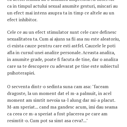
ca in timpul actului sexual anumite gesturi, miscari au
un efect mai intens asupra ta in timp ce altele au un
efect inhibitor.
Cele ce au un efect stimulator sunt cele care definesc
sexualitatea ta. Cum ai ajuns sa fii asa nu este aleatoriu,
ci exista cauze pentru care esti astfel. Cauzele le poti
afla in cursul unei analize personale. Aceasta analiza,
in anumite grade, poate fi facuta de tine, dar o analiza
care sa te descopere cu adevarat pe tine este subiectul
psihoterapiei.
O secventa dintr-o sedinta suna cam asa: "faceam
dragoste, la un moment dat el m-a palmuit, in acel
moment am simtit nevoia sa-l alung dar mi-a placut.
M-am speriat... cand ma gandesc acum, imi dau seama
ca ceea ce m-a speriat a fost placerea pe care am
resimtit-o. Cum pot sa simt asa ceva?..."