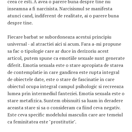
ceea ce esti. A avea o parere buna despre tine nu
inseamna a fi narcisista. Narcisismul se manifesta
atunci cand, indiferent de realitate, ai o parere buna
despre tine.
Fiecare barbat se subordoneaza acestui principiu
universal - al atractiei aici si acum. Fara a-mi propune
sa fac o tipologie care ar duce in derizoriu acest
articol, putem spune ca emotiile sexuale sunt generate
diferit. Emotia sexuala este o stare apropiata de starea
de contemplatie in care gandirea este rupta integral
de obiectele date, este o stare de fascinatie in care
obiectul ocupa integral campul psihologic si recreeaza
lumea prin intermediul fanteziei. Emotia sexuala este o
stare metafizica. Suntem obisnuiti sa luam in deradere
aceasta stare si sa o consideram ca fiind ceva negativ.
Este ceva specific modelului masculin care are temeiul
ca feminitatea este "prostitutie".