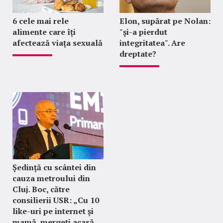
6 cele mai rele
Elon, supărat pe Nolan:
alimente care îți
"şi-a pierdut
afectează viața sexuală
integritatea". Are
dreptate?
Ședință cu scântei din
cauza metroului din
Cluj. Boc, către
consilierii USR: „Cu 10
like-uri pe internet și
mamă, mergeți acasă,