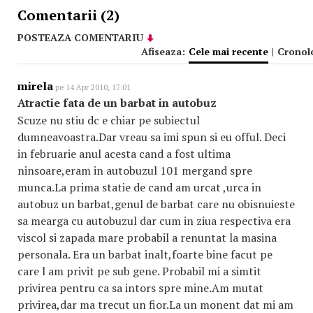
Comentarii (2)
POSTEAZA COMENTARIU
Afiseaza:
Cele mai recente
|
Cronol
mirela
pe 14 Apr 2010, 17:01
Atractie fata de un barbat in autobuz
Scuze nu stiu dc e chiar pe subiectul
dumneavoastra.Dar vreau sa imi spun si eu offul. Deci
in februarie anul acesta cand a fost ultima
ninsoare,eram in autobuzul 101 mergand spre
munca.La prima statie de cand am urcat ,urca in
autobuz un barbat,genul de barbat care nu obisnuieste
sa mearga cu autobuzul dar cum in ziua respectiva era
viscol si zapada mare probabil a renuntat la masina
personala. Era un barbat inalt,foarte bine facut pe
care l am privit pe sub gene. Probabil mi a simtit
privirea pentru ca sa intors spre mine.Am mutat
privirea,dar ma trecut un fior.La un monent dat mi am