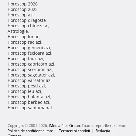
Horoscop 2026
,
Horoscop 2025
,
Horoscop azi
,
Horoscop dragoste
,
Horoscop chinezesc
,
Astrologie
,
Horoscop lunar
,
Horoscop rac azi
,
Horoscop gemeni azi
,
Horoscop fecioara azi
,
Horoscop taur azi
,
Horoscop capricorn azi
,
Horoscop scorpion azi
,
Horoscop sagetator azi
,
Horoscop varsator azi
,
Horoscop pesti azi
,
Horoscop leu azi
,
Horoscop balanta azi
,
Horoscop berbec azi
,
Horoscop saptamanal
Copyright © 2001-2026,
iMedia Plus Group
. Toate drepturile rezervate
Politica de confidențialitate
|
Termeni si conditii
|
Redacţia
|
Contact