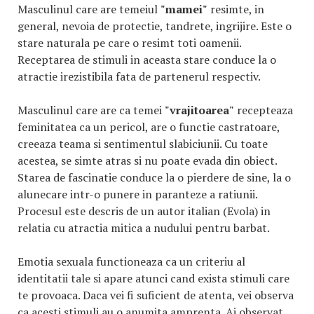
Masculinul care are temeiul
"mamei"
resimte, in
general, nevoia de protectie, tandrete, ingrijire. Este o
stare naturala pe care o resimt toti oamenii.
Receptarea de stimuli in aceasta stare conduce la o
atractie irezistibila fata de partenerul respectiv.
Masculinul care are ca temei
"vrajitoarea"
recepteaza
feminitatea ca un pericol, are o functie castratoare,
creeaza teama si sentimentul slabiciunii. Cu toate
acestea, se simte atras si nu poate evada din obiect.
Starea de fascinatie conduce la o pierdere de sine, la o
alunecare intr-o punere in paranteze a ratiunii.
Procesul este descris de un autor italian (Evola) in
relatia cu atractia mitica a nudului pentru barbat.
Emotia sexuala functioneaza ca un criteriu al
identitatii tale si apare atunci cand exista stimuli care
te provoaca. Daca vei fi suficient de atenta, vei observa
ca acesti stimuli au o anumita amprenta. Ai observat