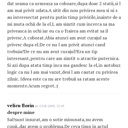
dat seama ca urmeaza sa coboare,dupa doar 2 statii,si l
am mai privit odata.A sitit din nou privirea mea si ni s
au interesectat pentru putin timp privirile,inainte de a
mi muta ochii de la el.L am simtit cum incerca sa ma
priveasca in ochi iar eu ca o fraiera am evitat sa il
privesc.A coborat.Abia atunci am avut curajul sa
privesc dupa el.De ce nu l am privit atunci cand
trebuia?De ce nu am avut curajul?Era un tip
interesant,pentru care am simtit o atractie puternica.
Si azi dupa atata timp inca ma gandesc la el,in autobuz
logic ca nu l am mai vazut,desi l am cautat cu privirea
zilnic. Ideea este ca nu are trebuii sa ratam aceste
momente.Acum regret.:(
velicu florin
pe 6 Feb 2009, 15:49
despre mine
Sal!sunt insurat,am o sotie minunata,nu avem
copii..dar avem o problema.De ceva timp in actul