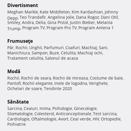
Divertisment
Meghan Markle
Kate Middleton
Kim Kardashian
Johnny
,
,
,
Teo Trandafir
Angelina Jolie
Dana Rogoz
Dani Otil
Depp
,
,
,
,
,
Smiley
Andra
Delia
Gina Pistol
Justin Bieber
Melania
,
,
,
,
,
Program TV
Program Pro TV
Program Antena 1
Trump
,
,
,
Frumuseţe
Păr
Rochii
Unghii
Parfumuri
Coafuri
Machiaj
Sani
,
,
,
,
,
,
,
Manichiura
Sampon
Buze
Celulita
Machiaj ochi
,
,
,
,
,
Tratament celulita
Salonul de acasa
,
Modă
Rochii
Rochii de seara
Rochii de mireasa
Costume de baie
,
,
,
,
Pantofi
Rochii elegante
Inele de logodna
Verighete
,
,
,
,
Ochelari de soare
Tendinte 2020
,
Sănătate
Sarcina
Ceaiuri
Inima
Psihologie
Ginecologie
,
,
,
,
,
Stomatologie
Colesterol
Anticonceptionale
Test sarcina
,
,
,
,
Cardiologie
Oftalmologie
Avort
Ceai verde
HIV
Ortopedie
,
,
,
,
,
,
Psihiatrie