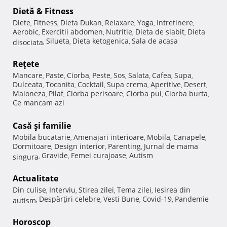
Dietă & Fitness
Diete
Fitness
Dieta Dukan
Relaxare
Yoga
Intretinere
,
,
,
,
,
,
Aerobic
Exercitii abdomen
Nutritie
Dieta de slabit
Dieta
,
,
,
,
Silueta
Dieta ketogenica
Sala de acasa
disociata
,
,
,
Reţete
Mancare
Paste
Ciorba
Peste
Sos
Salata
Cafea
Supa
,
,
,
,
,
,
,
,
Dulceata
Tocanita
Cocktail
Supa crema
Aperitive
Desert
,
,
,
,
,
,
Maioneza
Pilaf
Ciorba perisoare
Ciorba pui
Ciorba burta
,
,
,
,
,
Ce mancam azi
Casă şi familie
Mobila bucatarie
Amenajari interioare
Mobila
Canapele
,
,
,
,
Dormitoare
Design interior
Parenting
Jurnal de mama
,
,
,
Gravide
Femei curajoase
Autism
singura
,
,
,
Actualitate
Din culise
Interviu
Stirea zilei
Tema zilei
Iesirea din
,
,
,
,
Despărţiri celebre
Vesti Bune
Covid-19
Pandemie
autism
,
,
,
,
Horoscop