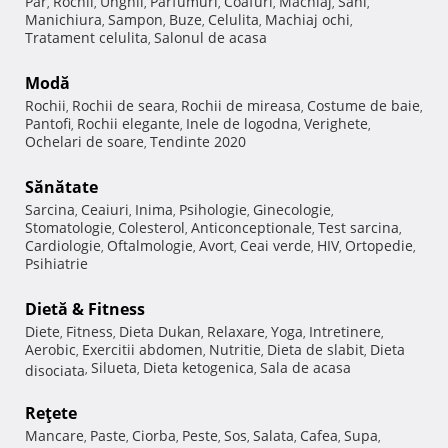
Păr
Rochii
Unghii
Parfumuri
Coafuri
Machiaj
Sani
,
,
,
,
,
,
,
Manichiura
Sampon
Buze
Celulita
Machiaj ochi
,
,
,
,
,
Tratament celulita
Salonul de acasa
,
Modă
Rochii
Rochii de seara
Rochii de mireasa
Costume de baie
,
,
,
,
Pantofi
Rochii elegante
Inele de logodna
Verighete
,
,
,
,
Ochelari de soare
Tendinte 2020
,
Sănătate
Sarcina
Ceaiuri
Inima
Psihologie
Ginecologie
,
,
,
,
,
Stomatologie
Colesterol
Anticonceptionale
Test sarcina
,
,
,
,
Cardiologie
Oftalmologie
Avort
Ceai verde
HIV
Ortopedie
,
,
,
,
,
,
Psihiatrie
Dietă & Fitness
Diete
Fitness
Dieta Dukan
Relaxare
Yoga
Intretinere
,
,
,
,
,
,
Aerobic
Exercitii abdomen
Nutritie
Dieta de slabit
Dieta
,
,
,
,
Silueta
Dieta ketogenica
Sala de acasa
disociata
,
,
,
Reţete
Mancare
Paste
Ciorba
Peste
Sos
Salata
Cafea
Supa
,
,
,
,
,
,
,
,