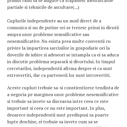
primul rand sa se asigure ca stapanesc identificarile
partiale si tehnicile de ascultare(...)
Cuplurile independente au un mod direct de a
comunica si nu de putine ori se trezesc prinsi in dicutii
asupra unor probleme semnificative sau
nesemnificative. Nu exista prea multe conventii cu
privire la impartirea sarcinilor in gospodarie ori la
dovezile de iubire si adeseori se intampla ca ei sa aduca
in discutie problema separarii si divortului. In timpul
cercetarilor, independentii afirma despre ei ca sunt
extrovertiti, dar ca partenerii lor sunt introvertiti.
Aceste cupluri trebuie sa-si constientizeze tendinta de
a negocia pe marginea unor probleme nesemnificative
si trebuie sa invete sa discearna intre ceea ce este
important si ceea ce nu este important. In plus,
deoarece independentii sunt predispusi sa poarte
lupte deschise, ei trebuie sa invete cum sa se