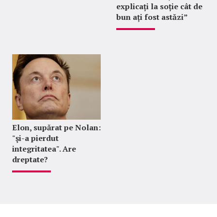
explicați la soție cât de
bun ați fost astăzi”
Elon, supărat pe Nolan:
"şi-a pierdut
integritatea". Are
dreptate?