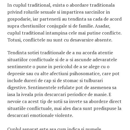
In cuplul traditional, exista o abordare traditionala
privind rolurile sexuale si impartirea sarcinilor in
gospodarie, iar partenerii au tendinta sa cada de acord
supra chestiunilor conjugale si de familie. Asadar,
cuplul traditional intampina cele mai putine conflicte.
Totusi, conflictele nu sunt cu desavarsire absente.
Tendinta sotiei traditionale de a nu acorda atentie
situatiilor conflictuale si de a-si ascunde adevaratele
sentimente o pune in pericolul de a se alege cu o
depresie sau cu alte afectiuni psihosomatice, care pot
include dureri de cap si de stomac si tulburari
digestive. Sentimentele refulate pot de asemenea sa
iasa la iveala prin descarcari periodice de manie. E
nevoie ca acest tip de sotii sa invete sa abordeze direct
situatiile conflictuale, mai ales daca sunt predispuse la
descarcari emotionale violente.
Cuplul separat este asa cum indica si numele.