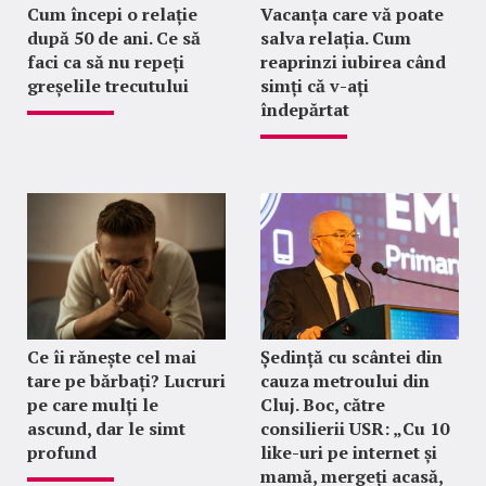
Cum începi o relație
Vacanța care vă poate
după 50 de ani. Ce să
salva relația. Cum
faci ca să nu repeți
reaprinzi iubirea când
greșelile trecutului
simți că v-ați
îndepărtat
Ce îi rănește cel mai
Ședință cu scântei din
tare pe bărbați? Lucruri
cauza metroului din
pe care mulți le
Cluj. Boc, către
ascund, dar le simt
consilierii USR: „Cu 10
profund
like-uri pe internet și
mamă, mergeți acasă,