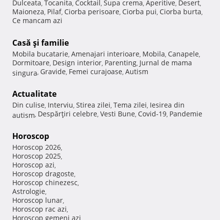
Dulceata
Tocanita
Cocktail
Supa crema
Aperitive
Desert
,
,
,
,
,
,
Maioneza
Pilaf
Ciorba perisoare
Ciorba pui
Ciorba burta
,
,
,
,
,
Ce mancam azi
Casă şi familie
Mobila bucatarie
Amenajari interioare
Mobila
Canapele
,
,
,
,
Dormitoare
Design interior
Parenting
Jurnal de mama
,
,
,
Gravide
Femei curajoase
Autism
singura
,
,
,
Actualitate
Din culise
Interviu
Stirea zilei
Tema zilei
Iesirea din
,
,
,
,
Despărţiri celebre
Vesti Bune
Covid-19
Pandemie
autism
,
,
,
,
Horoscop
Horoscop 2026
,
Horoscop 2025
,
Horoscop azi
,
Horoscop dragoste
,
Horoscop chinezesc
,
Astrologie
,
Horoscop lunar
,
Horoscop rac azi
,
Horoscop gemeni azi
,