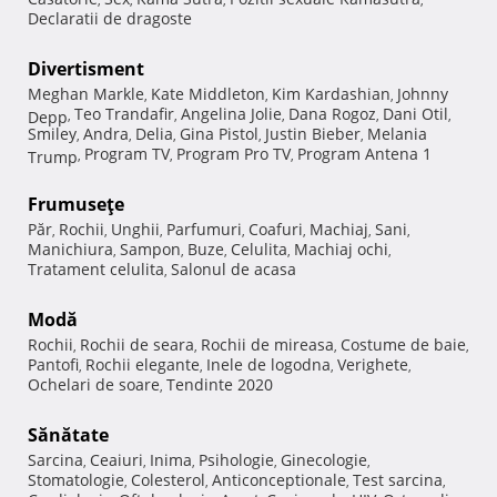
Declaratii de dragoste
Divertisment
Meghan Markle
Kate Middleton
Kim Kardashian
Johnny
,
,
,
Teo Trandafir
Angelina Jolie
Dana Rogoz
Dani Otil
Depp
,
,
,
,
,
Smiley
Andra
Delia
Gina Pistol
Justin Bieber
Melania
,
,
,
,
,
Program TV
Program Pro TV
Program Antena 1
Trump
,
,
,
Frumuseţe
Păr
Rochii
Unghii
Parfumuri
Coafuri
Machiaj
Sani
,
,
,
,
,
,
,
Manichiura
Sampon
Buze
Celulita
Machiaj ochi
,
,
,
,
,
Tratament celulita
Salonul de acasa
,
Modă
Rochii
Rochii de seara
Rochii de mireasa
Costume de baie
,
,
,
,
Pantofi
Rochii elegante
Inele de logodna
Verighete
,
,
,
,
Ochelari de soare
Tendinte 2020
,
Sănătate
Sarcina
Ceaiuri
Inima
Psihologie
Ginecologie
,
,
,
,
,
Stomatologie
Colesterol
Anticonceptionale
Test sarcina
,
,
,
,