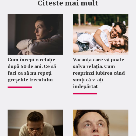
Citeste mai mult
Cum începi o relație
Vacanța care vă poate
după 50 de ani. Ce să
salva relația. Cum
faci ca să nu repeți
reaprinzi iubirea când
greșelile trecutului
simți că v-ați
îndepărtat