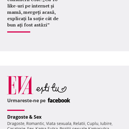
like-uri pe internet și
mamă, mergeți acasă,
explicați la soție cât de
bun ați fost astăzi”
Urmareste-ne pe
Dragoste & Sex
Dragoste
Romantic
Viata sexuala
Relatii
Cuplu
Iubire
,
,
,
,
,
,
Casatorie
Sex
Kama Sutra
Pozitii sexuale Kamasutra
,
,
,
,