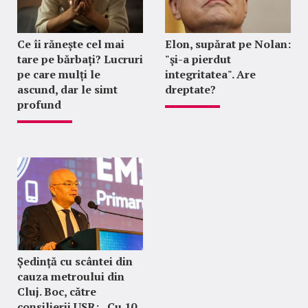
Ce îi rănește cel mai
Elon, supărat pe Nolan:
tare pe bărbați? Lucruri
"şi-a pierdut
pe care mulți le
integritatea". Are
ascund, dar le simt
dreptate?
profund
Ședință cu scântei din
cauza metroului din
Cluj. Boc, către
consilierii USR: „Cu 10