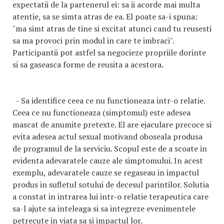
expectatii de la partenerul ei: sa ii acorde mai multa
atentie, sa se simta atras de ea. El poate sa-i spuna:
"ma simt atras de tine si excitat atunci cand tu reusesti
sa ma provoci prin modul in care te imbraci".
Participantii pot astfel sa negocieze propriile dorinte
si sa gaseasca forme de reusita a acestora.
- Sa identifice ceea ce nu functioneaza intr-o relatie.
Ceea ce nu functioneaza (simptomul) este adesea
mascat de anumite pretexte. El are ejaculare precoce si
evita adesea actul sexual motivand oboseala produsa
de programul de la serviciu. Scopul este de a scoate in
evidenta adevaratele cauze ale simptomului. In acest
exemplu, adevaratele cauze se regaseau in impactul
produs in sufletul sotului de decesul parintilor. Solutia
a constat in intrarea lui intr-o relatie terapeutica care
sa-l ajute sa inteleaga si sa integreze evenimentele
petrecute in viata sa si impactul lor.