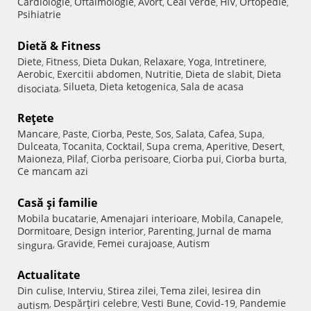
Cardiologie
Oftalmologie
Avort
Ceai verde
HIV
Ortopedie
,
,
,
,
,
,
Psihiatrie
Dietă & Fitness
Diete
Fitness
Dieta Dukan
Relaxare
Yoga
Intretinere
,
,
,
,
,
,
Aerobic
Exercitii abdomen
Nutritie
Dieta de slabit
Dieta
,
,
,
,
Silueta
Dieta ketogenica
Sala de acasa
disociata
,
,
,
Reţete
Mancare
Paste
Ciorba
Peste
Sos
Salata
Cafea
Supa
,
,
,
,
,
,
,
,
Dulceata
Tocanita
Cocktail
Supa crema
Aperitive
Desert
,
,
,
,
,
,
Maioneza
Pilaf
Ciorba perisoare
Ciorba pui
Ciorba burta
,
,
,
,
,
Ce mancam azi
Casă şi familie
Mobila bucatarie
Amenajari interioare
Mobila
Canapele
,
,
,
,
Dormitoare
Design interior
Parenting
Jurnal de mama
,
,
,
Gravide
Femei curajoase
Autism
singura
,
,
,
Actualitate
Din culise
Interviu
Stirea zilei
Tema zilei
Iesirea din
,
,
,
,
Despărţiri celebre
Vesti Bune
Covid-19
Pandemie
autism
,
,
,
,