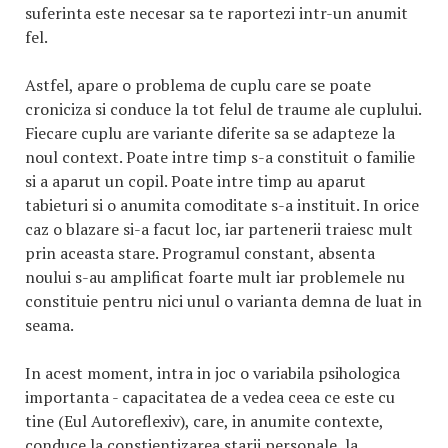
suferinta este necesar sa te raportezi intr-un anumit
fel.
Astfel, apare o problema de cuplu care se poate
croniciza si conduce la tot felul de traume ale cuplului.
Fiecare cuplu are variante diferite sa se adapteze la
noul context. Poate intre timp s-a constituit o familie
si a aparut un copil. Poate intre timp au aparut
tabieturi si o anumita comoditate s-a instituit. In orice
caz o blazare si-a facut loc, iar partenerii traiesc mult
prin aceasta stare. Programul constant, absenta
noului s-au amplificat foarte mult iar problemele nu
constituie pentru nici unul o varianta demna de luat in
seama.
In acest moment, intra in joc o variabila psihologica
importanta - capacitatea de a vedea ceea ce este cu
tine (Eul Autoreflexiv), care, in anumite contexte,
conduce la constientizarea starii personale, la