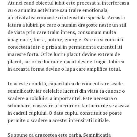
Atunci cand obiectul iubit este procesat si interfereaza
cu o anumita activitate sau traire emotionala,
afectivitatea cunoaste o intensitate speciala. Aceasta
latura a iubirii pe care o numim dragoste naste un stil
de viata prin care traim intens, consumam multa
imaginatie, forta, putere, energie. Este ca si cum ai fi
conectata intr-o priza si in permanenta curentul iti
mareste forta. Orice lucru placut devine extrem de
placut, iar orice lucru neplacut devine tragic. Iubirea
in aceasta forma devine o lupa care amplifica totul.
In aceste conditii, capacitatea de concentrare scade
semnificativ iar celelalte lucruri din viata ta cunosc o
scadere a rolului si a importantei. Este necesara o
schimbare, o asezare a lucrurilor. Iar lucrurile se aseaza
in cadrul cuplului. O data cuplul constituit se poate
permite o scadere a acestei intensitati initiale.
Se spune ca dragostea este oarba. Semnificatia