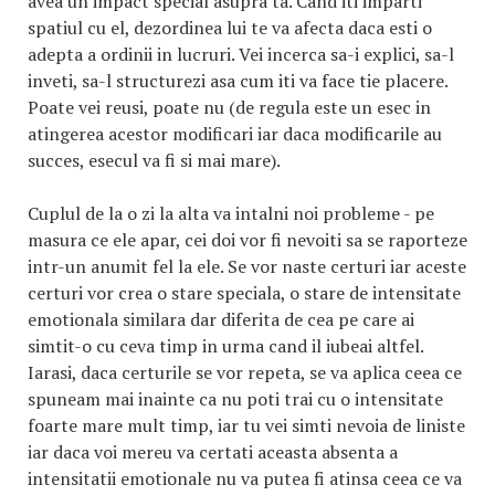
avea un impact special asupra ta. Cand iti imparti
spatiul cu el, dezordinea lui te va afecta daca esti o
adepta a ordinii in lucruri. Vei incerca sa-i explici, sa-l
inveti, sa-l structurezi asa cum iti va face tie placere.
Poate vei reusi, poate nu (de regula este un esec in
atingerea acestor modificari iar daca modificarile au
succes, esecul va fi si mai mare).
Cuplul de la o zi la alta va intalni noi probleme - pe
masura ce ele apar, cei doi vor fi nevoiti sa se raporteze
intr-un anumit fel la ele. Se vor naste certuri iar aceste
certuri vor crea o stare speciala, o stare de intensitate
emotionala similara dar diferita de cea pe care ai
simtit-o cu ceva timp in urma cand il iubeai altfel.
Iarasi, daca certurile se vor repeta, se va aplica ceea ce
spuneam mai inainte ca nu poti trai cu o intensitate
foarte mare mult timp, iar tu vei simti nevoia de liniste
iar daca voi mereu va certati aceasta absenta a
intensitatii emotionale nu va putea fi atinsa ceea ce va