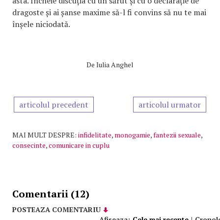
asta. Încheie discuția cu un sărut și cu o declarație de
dragoste și ai șanse maxime să-l fi convins să nu te mai
înșele niciodată.
De
Iulia Anghel
articolul precedent
articolul urmator
MAI MULT DESPRE:
infidelitate
,
monogamie
,
fantezii sexuale
,
consecinte
,
comunicare in cuplu
Comentarii (12)
POSTEAZA COMENTARIU
Afiseaza:
Cele mai recente
|
Cronol