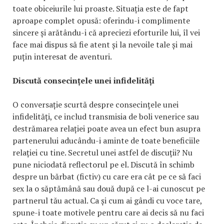
toate obiceiurile lui proaste. Situația este de fapt
aproape complet opusă: oferindu-i complimente
sincere și arătându-i că apreciezi eforturile lui, îl vei
face mai dispus să fie atent și la nevoile tale și mai
puțin interesat de aventuri.
Discută consecințele unei infidelități
O conversație scurtă despre consecințele unei
infidelități, ce includ transmisia de boli venerice sau
destrămarea relației poate avea un efect bun asupra
partenerului aducându-i aminte de toate beneficiile
relației cu tine. Secretul unei astfel de discuții? Nu
pune niciodată reflectorul pe el. Discută în schimb
despre un bărbat (fictiv) cu care era cât pe ce să faci
sex la o săptămână sau două după ce l-ai cunoscut pe
partnerul tău actual. Ca și cum ai gândi cu voce tare,
spune-i toate motivele pentru care ai decis să nu faci