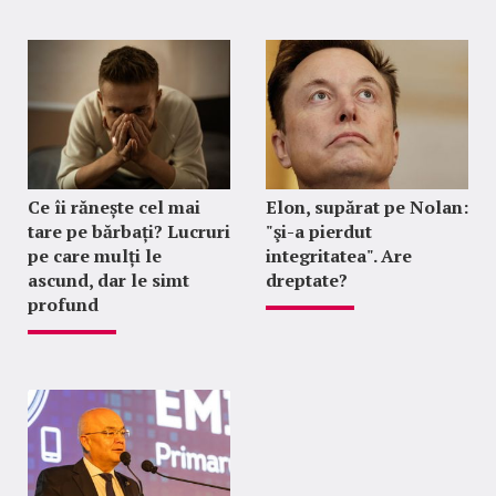
Ce îi rănește cel mai
Elon, supărat pe Nolan:
tare pe bărbați? Lucruri
"şi-a pierdut
pe care mulți le
integritatea". Are
ascund, dar le simt
dreptate?
profund