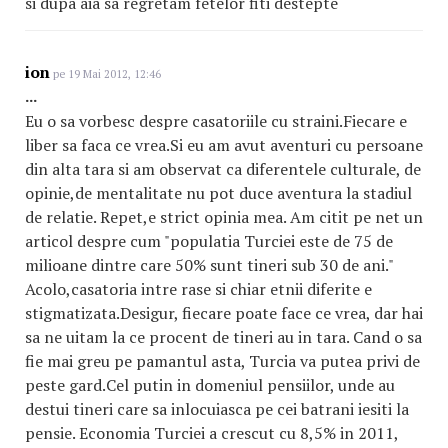
si dupa aia sa regretam fetelor fiti destepte
ion
pe 19 Mai 2012, 12:46
...
Eu o sa vorbesc despre casatoriile cu straini.Fiecare e
liber sa faca ce vrea.Si eu am avut aventuri cu persoane
din alta tara si am observat ca diferentele culturale, de
opinie,de mentalitate nu pot duce aventura la stadiul
de relatie. Repet,e strict opinia mea. Am citit pe net un
articol despre cum "populatia Turciei este de 75 de
milioane dintre care 50% sunt tineri sub 30 de ani."
Acolo,casatoria intre rase si chiar etnii diferite e
stigmatizata.Desigur, fiecare poate face ce vrea, dar hai
sa ne uitam la ce procent de tineri au in tara. Cand o sa
fie mai greu pe pamantul asta, Turcia va putea privi de
peste gard.Cel putin in domeniul pensiilor, unde au
destui tineri care sa inlocuiasca pe cei batrani iesiti la
pensie. Economia Turciei a crescut cu 8,5% in 2011,