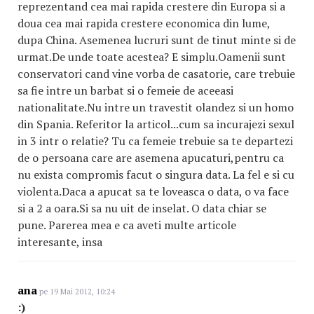
reprezentand cea mai rapida crestere din Europa si a
doua cea mai rapida crestere economica din lume,
dupa China. Asemenea lucruri sunt de tinut minte si de
urmat.De unde toate acestea? E simplu.Oamenii sunt
conservatori cand vine vorba de casatorie, care trebuie
sa fie intre un barbat si o femeie de aceeasi
nationalitate.Nu intre un travestit olandez si un homo
din Spania. Referitor la articol...cum sa incurajezi sexul
in 3 intr o relatie? Tu ca femeie trebuie sa te departezi
de o persoana care are asemena apucaturi,pentru ca
nu exista compromis facut o singura data. La fel e si cu
violenta.Daca a apucat sa te loveasca o data, o va face
si a 2 a oara.Si sa nu uit de inselat. O data chiar se
pune. Parerea mea e ca aveti multe articole
interesante, insa
ana
pe 19 Mai 2012, 10:24
:)