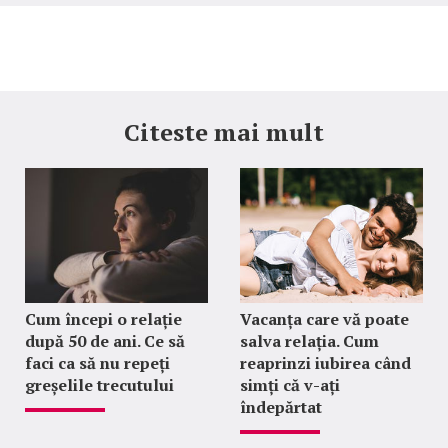
Citeste mai mult
Cum începi o relație
Vacanța care vă poate
după 50 de ani. Ce să
salva relația. Cum
faci ca să nu repeți
reaprinzi iubirea când
greșelile trecutului
simți că v-ați
îndepărtat