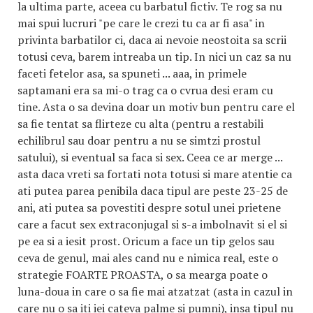
la ultima parte, aceea cu barbatul fictiv. Te rog sa nu
mai spui lucruri "pe care le crezi tu ca ar fi asa" in
privinta barbatilor ci, daca ai nevoie neostoita sa scrii
totusi ceva, barem intreaba un tip. In nici un caz sa nu
faceti fetelor asa, sa spuneti ... aaa, in primele
saptamani era sa mi-o trag ca o cvrua desi eram cu
tine. Asta o sa devina doar un motiv bun pentru care el
sa fie tentat sa flirteze cu alta (pentru a restabili
echilibrul sau doar pentru a nu se simtzi prostul
satului), si eventual sa faca si sex. Ceea ce ar merge ...
asta daca vreti sa fortati nota totusi si mare atentie ca
ati putea parea penibila daca tipul are peste 23-25 de
ani, ati putea sa povestiti despre sotul unei prietene
care a facut sex extraconjugal si s-a imbolnavit si el si
pe ea si a iesit prost. Oricum a face un tip gelos sau
ceva de genul, mai ales cand nu e nimica real, este o
strategie FOARTE PROASTA, o sa mearga poate o
luna-doua in care o sa fie mai atzatzat (asta in cazul in
care nu o sa iti iei cateva palme si pumni), insa tipul nu