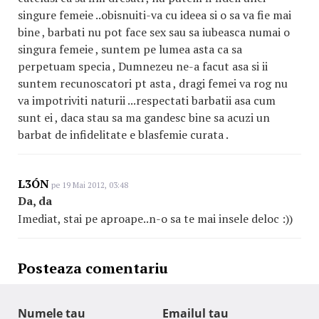
singure femeie ..obisnuiti-va cu ideea si o sa va fie mai
bine , barbati nu pot face sex sau sa iubeasca numai o
singura femeie , suntem pe lumea asta ca sa
perpetuam specia , Dumnezeu ne-a facut asa si ii
suntem recunoscatori pt asta , dragi femei va rog nu
va impotriviti naturii ...respectati barbatii asa cum
sunt ei , daca stau sa ma gandesc bine sa acuzi un
barbat de infidelitate e blasfemie curata .
L3ÓN
pe 19 Mai 2012, 03:48
Da, da
Imediat, stai pe aproape..n-o sa te mai insele deloc :))
Posteaza comentariu
Numele tau
Emailul tau