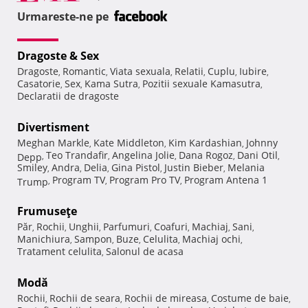
Urmareste-ne pe
Dragoste & Sex
Dragoste
Romantic
Viata sexuala
Relatii
Cuplu
Iubire
,
,
,
,
,
,
Casatorie
Sex
Kama Sutra
Pozitii sexuale Kamasutra
,
,
,
,
Declaratii de dragoste
Divertisment
Meghan Markle
Kate Middleton
Kim Kardashian
Johnny
,
,
,
Teo Trandafir
Angelina Jolie
Dana Rogoz
Dani Otil
Depp
,
,
,
,
,
Smiley
Andra
Delia
Gina Pistol
Justin Bieber
Melania
,
,
,
,
,
Program TV
Program Pro TV
Program Antena 1
Trump
,
,
,
Frumuseţe
Păr
Rochii
Unghii
Parfumuri
Coafuri
Machiaj
Sani
,
,
,
,
,
,
,
Manichiura
Sampon
Buze
Celulita
Machiaj ochi
,
,
,
,
,
Tratament celulita
Salonul de acasa
,
Modă
Rochii
Rochii de seara
Rochii de mireasa
Costume de baie
,
,
,
,