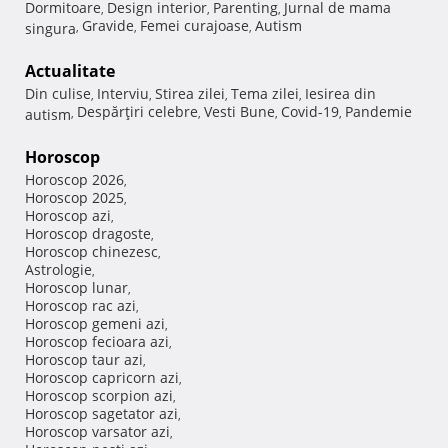
Dormitoare
Design interior
Parenting
Jurnal de mama
,
,
,
Gravide
Femei curajoase
Autism
singura
,
,
,
Actualitate
Din culise
Interviu
Stirea zilei
Tema zilei
Iesirea din
,
,
,
,
Despărţiri celebre
Vesti Bune
Covid-19
Pandemie
autism
,
,
,
,
Horoscop
Horoscop 2026
,
Horoscop 2025
,
Horoscop azi
,
Horoscop dragoste
,
Horoscop chinezesc
,
Astrologie
,
Horoscop lunar
,
Horoscop rac azi
,
Horoscop gemeni azi
,
Horoscop fecioara azi
,
Horoscop taur azi
,
Horoscop capricorn azi
,
Horoscop scorpion azi
,
Horoscop sagetator azi
,
Horoscop varsator azi
,