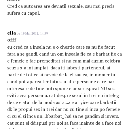
Cred ca autoarea are deviatii sexuale, sau mai precis
sufera cu capul.
ella
pe 19 Mai 2012, 14:59
offf
eu cred ca a insela nu e o chestie care sa nu fie facut
fara a se gandi. cand un om inseala fie ca e barbat fie ca
e femeie o fac premeditat si nu cum mai auzim celebra
scuza s-a intamplat. daca iti iubesti partenerul, ai
parte de tot ce ai nevoie de la el sau ea, in momentul
cand pot aparea tentatii sau alte persoane care par
interesate de tine poti spune clar si raspicat NU si sa
eviti acea persoana. cat despre sexul in trei nu inteleg
de ce e atat de la moda asta....ce ar yice oare barbatii
dk le propui sex in trei dar nu cu tine si inca po femeie
ci cu el si inca un...bbarbat_ hai sa ne gandim si invers.
cat sunt ei ddispusi ptr noi sa faca inainte de a face noi