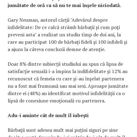
jumătate de oră ca să nu te mai înșele niciodată.
Gary Neuman, autorul cărții "Adevărul despre
infidelitate: De ce calcă strâmb bărbații și cum poți
preveni asta" a realizat un studiu timp de doi ani, la
care au participat 100 de bărbați fideli și 100 infideli și
a ajuns la câteva concluzii demne de atenție.
Doar 8% dintre subiecții studiului au spus că lipsa de
satisfacție sexuală i-a împins la indifidelitate și 12% au
recunoscut că femeia cu care și-au înșelat partenera
nu a fost mai frumoasă sau mai sexi. Aproape jumătate
dintre ei (48%) au identificat motivul infidelității ca o
lipsă de conexiune emoțională cu partenera.
Adu-i aminte cât de mult îl iubești
Bărbații sunt adesea mult mai puțini siguri pe sine