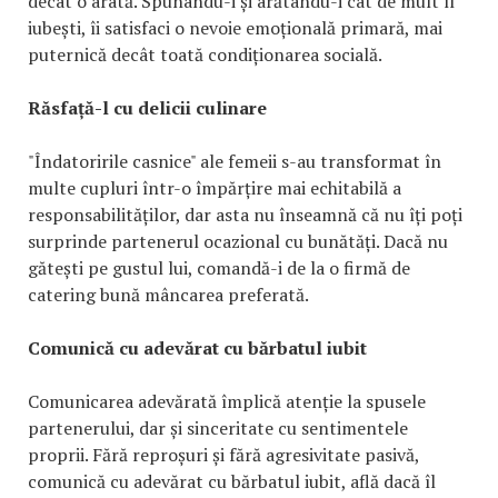
decât o arată. Spunându-i și arătându-i cât de mult îl
iubești, îi satisfaci o nevoie emoțională primară, mai
puternică decât toată condiționarea socială.
Răsfață-l cu delicii culinare
"Îndatoririle casnice" ale femeii s-au transformat în
multe cupluri într-o împărțire mai echitabilă a
responsabilităților, dar asta nu înseamnă că nu îți poți
surprinde partenerul ocazional cu bunătăți. Dacă nu
gătești pe gustul lui, comandă-i de la o firmă de
catering bună mâncarea preferată.
Comunică cu adevărat cu bărbatul iubit
Comunicarea adevărată împlică atenție la spusele
partenerului, dar și sinceritate cu sentimentele
proprii. Fără reproșuri și fără agresivitate pasivă,
comunică cu adevărat cu bărbatul iubit, află dacă îl