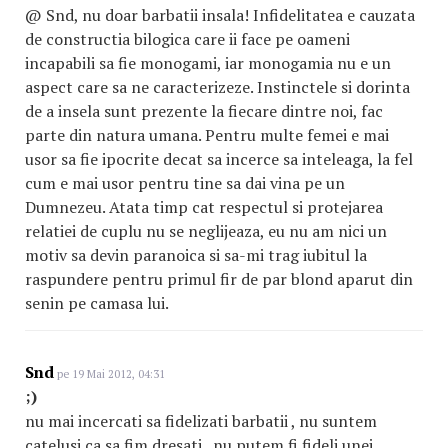
@ Snd, nu doar barbatii insala! Infidelitatea e cauzata
de constructia bilogica care ii face pe oameni
incapabili sa fie monogami, iar monogamia nu e un
aspect care sa ne caracterizeze. Instinctele si dorinta
de a insela sunt prezente la fiecare dintre noi, fac
parte din natura umana. Pentru multe femei e mai
usor sa fie ipocrite decat sa incerce sa inteleaga, la fel
cum e mai usor pentru tine sa dai vina pe un
Dumnezeu. Atata timp cat respectul si protejarea
relatiei de cuplu nu se neglijeaza, eu nu am nici un
motiv sa devin paranoica si sa-mi trag iubitul la
raspundere pentru primul fir de par blond aparut din
senin pe camasa lui.
Snd
pe 19 Mai 2012, 04:31
;)
nu mai incercati sa fidelizati barbatii , nu suntem
catelusi ca sa fim dresati , nu putem fi fideli unei