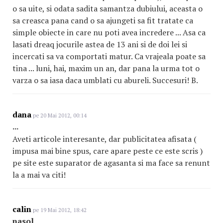
o sa uite, si odata sadita samantza dubiului, aceasta o
sa creasca pana cand o sa ajungeti sa fit tratate ca
simple obiecte in care nu poti avea incredere ... Asa ca
lasati dreaq jocurile astea de 13 ani si de doi lei si
incercati sa va comportati matur. Ca vrajeala poate sa
tina ... luni, hai, maxim un an, dar pana la urma tot o
varza o sa iasa daca umblati cu abureli. Succesuri! B.
dana
pe 20 Mai 2012, 00:14
...
Aveti articole interesante, dar publicitatea afisata (
impusa mai bine spus, care apare peste ce este scris )
pe site este suparator de agasanta si ma face sa renunt
la a mai va citi!
calin
pe 19 Mai 2012, 18:42
nasol