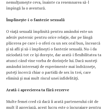
nemulțumește ceva, înainte ca resemnarea să-l
împingă la o aventură.
Împlinește-i o fantezie sexuală
O viață sexuală împlinită pentru amândoi este un
adeziv puternic pentru orice relație, dar pe lângă
plăcerea pe care i-o oferi cu un sex oral bun, încearcă
și să afli și să-i împlinești o fantezie sexuală. Nu-i da
niciodată tot ce își dorește, dar arată-i flexibilitatea ta
atunci când vine vorba de dorințele lui. Dacă sunteți
amândoi interesați de experimente mai îndrăznețe,
puteți încercă chiar o partidă de sex în trei, care
elimină și mai mult riscul unei infidelități.
Arată-i aprecierea ta fără rezerve
Multe femei cred că dacă îi arată partenerului cât de
mult îl apreciază, acest lucru este o încurajare pentru