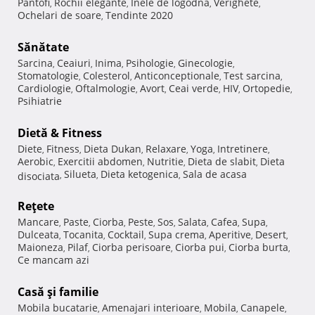
Pantofi
Rochii elegante
Inele de logodna
Verighete
,
,
,
,
Ochelari de soare
Tendinte 2020
,
Sănătate
Sarcina
Ceaiuri
Inima
Psihologie
Ginecologie
,
,
,
,
,
Stomatologie
Colesterol
Anticonceptionale
Test sarcina
,
,
,
,
Cardiologie
Oftalmologie
Avort
Ceai verde
HIV
Ortopedie
,
,
,
,
,
,
Psihiatrie
Dietă & Fitness
Diete
Fitness
Dieta Dukan
Relaxare
Yoga
Intretinere
,
,
,
,
,
,
Aerobic
Exercitii abdomen
Nutritie
Dieta de slabit
Dieta
,
,
,
,
Silueta
Dieta ketogenica
Sala de acasa
disociata
,
,
,
Reţete
Mancare
Paste
Ciorba
Peste
Sos
Salata
Cafea
Supa
,
,
,
,
,
,
,
,
Dulceata
Tocanita
Cocktail
Supa crema
Aperitive
Desert
,
,
,
,
,
,
Maioneza
Pilaf
Ciorba perisoare
Ciorba pui
Ciorba burta
,
,
,
,
,
Ce mancam azi
Casă şi familie
Mobila bucatarie
Amenajari interioare
Mobila
Canapele
,
,
,
,