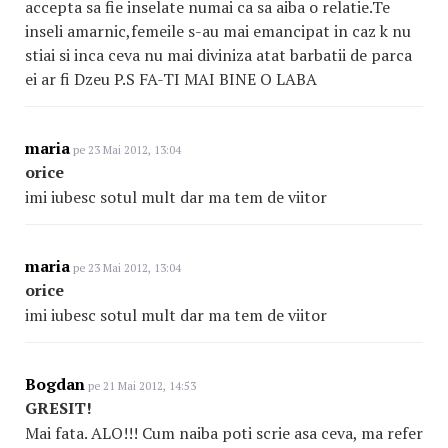
accepta sa fie inselate numai ca sa aiba o relatie.Te
inseli amarnic,femeile s-au mai emancipat in caz k nu
stiai si inca ceva nu mai diviniza atat barbatii de parca
ei ar fi Dzeu P.S FA-TI MAI BINE O LABA
maria
pe 23 Mai 2012, 13:04
orice
imi iubesc sotul mult dar ma tem de viitor
maria
pe 23 Mai 2012, 13:04
orice
imi iubesc sotul mult dar ma tem de viitor
Bogdan
pe 21 Mai 2012, 14:53
GRESIT!
Mai fata. ALO!!! Cum naiba poti scrie asa ceva, ma refer