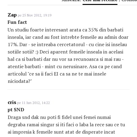
Zap
pe 25 Nov 2012, 19:19
Fun fact
Un studiu foarte interesant arata ca 35% din barbati
inseala, iar cand au fost intrebte femeile au admis doar
17%. Dar - se intreaba cercetatorul - cu cine isi inselau
sotiile sotii? :) Deci aparent femeile inseala in acelasi
hal ca si barbati dar nu vor sa recunoasca si mai rau -
atentie barbati - mint cu nerusinare. Asa ca pe cand
articolul "ce sa ii faci EI ca sa ne te mai insele
niciodata?"
cris
pe 11 Iun 2012, 14:22
pt SND
Draga snd dak nu poti fi fidel unei femei numai
degraba ramai singur si iti faci o laba la rece sau ce tu
ai impresia k femeile sunt atat de disperate incat