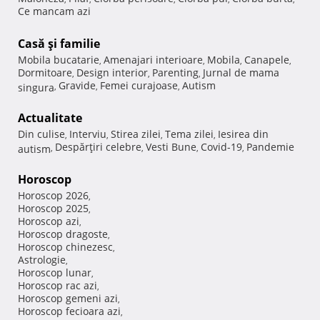
Ce mancam azi
Casă şi familie
Mobila bucatarie
Amenajari interioare
Mobila
Canapele
,
,
,
,
Dormitoare
Design interior
Parenting
Jurnal de mama
,
,
,
Gravide
Femei curajoase
Autism
singura
,
,
,
Actualitate
Din culise
Interviu
Stirea zilei
Tema zilei
Iesirea din
,
,
,
,
Despărţiri celebre
Vesti Bune
Covid-19
Pandemie
autism
,
,
,
,
Horoscop
Horoscop 2026
,
Horoscop 2025
,
Horoscop azi
,
Horoscop dragoste
,
Horoscop chinezesc
,
Astrologie
,
Horoscop lunar
,
Horoscop rac azi
,
Horoscop gemeni azi
,
Horoscop fecioara azi
,