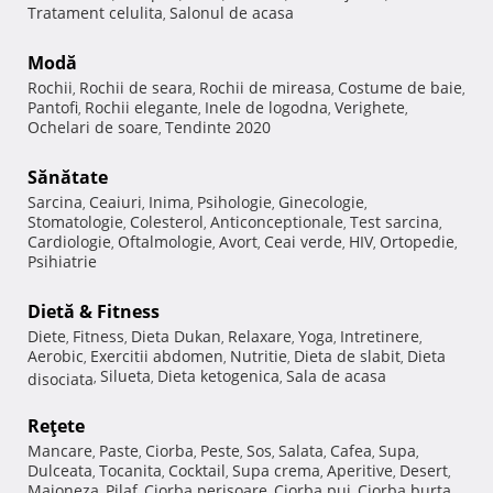
Tratament celulita
Salonul de acasa
,
Modă
Rochii
Rochii de seara
Rochii de mireasa
Costume de baie
,
,
,
,
Pantofi
Rochii elegante
Inele de logodna
Verighete
,
,
,
,
Ochelari de soare
Tendinte 2020
,
Sănătate
Sarcina
Ceaiuri
Inima
Psihologie
Ginecologie
,
,
,
,
,
Stomatologie
Colesterol
Anticonceptionale
Test sarcina
,
,
,
,
Cardiologie
Oftalmologie
Avort
Ceai verde
HIV
Ortopedie
,
,
,
,
,
,
Psihiatrie
Dietă & Fitness
Diete
Fitness
Dieta Dukan
Relaxare
Yoga
Intretinere
,
,
,
,
,
,
Aerobic
Exercitii abdomen
Nutritie
Dieta de slabit
Dieta
,
,
,
,
Silueta
Dieta ketogenica
Sala de acasa
disociata
,
,
,
Reţete
Mancare
Paste
Ciorba
Peste
Sos
Salata
Cafea
Supa
,
,
,
,
,
,
,
,
Dulceata
Tocanita
Cocktail
Supa crema
Aperitive
Desert
,
,
,
,
,
,
Maioneza
Pilaf
Ciorba perisoare
Ciorba pui
Ciorba burta
,
,
,
,
,