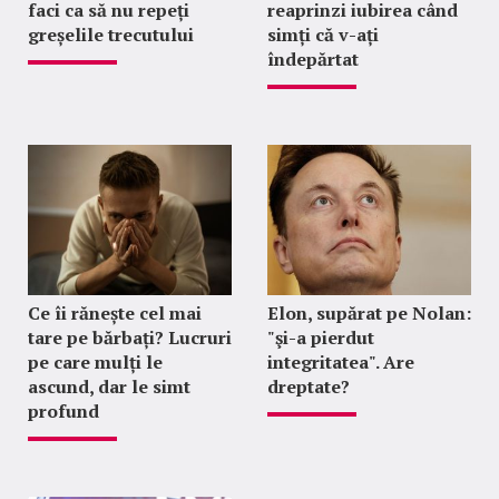
faci ca să nu repeți
reaprinzi iubirea când
greșelile trecutului
simți că v-ați
îndepărtat
Ce îi rănește cel mai
Elon, supărat pe Nolan:
tare pe bărbați? Lucruri
"şi-a pierdut
pe care mulți le
integritatea". Are
ascund, dar le simt
dreptate?
profund