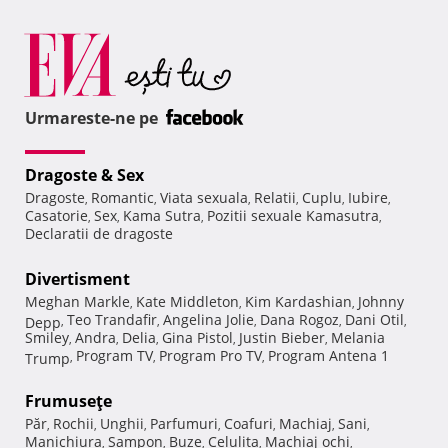
Urmareste-ne pe
Dragoste & Sex
Dragoste
Romantic
Viata sexuala
Relatii
Cuplu
Iubire
,
,
,
,
,
,
Casatorie
Sex
Kama Sutra
Pozitii sexuale Kamasutra
,
,
,
,
Declaratii de dragoste
Divertisment
Meghan Markle
Kate Middleton
Kim Kardashian
Johnny
,
,
,
Teo Trandafir
Angelina Jolie
Dana Rogoz
Dani Otil
Depp
,
,
,
,
,
Smiley
Andra
Delia
Gina Pistol
Justin Bieber
Melania
,
,
,
,
,
Program TV
Program Pro TV
Program Antena 1
Trump
,
,
,
Frumuseţe
Păr
Rochii
Unghii
Parfumuri
Coafuri
Machiaj
Sani
,
,
,
,
,
,
,
Manichiura
Sampon
Buze
Celulita
Machiaj ochi
,
,
,
,
,