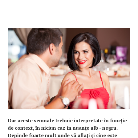
Dar aceste semnale trebuie interpretate în funcţie
de context, în niciun caz în nuanţe alb - negru.
Depinde foarte mult unde vă aflaţi şi cine este