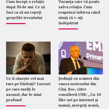
Cum începi o relație
Vacanța care vă poate
după 50 de ani. Ce să
salva relația. Cum
faci ca să nu repeți
reaprinzi iubirea când
greșelile trecutului
simți că v-ați
îndepărtat
Ce îi rănește cel mai
Ședință cu scântei din
tare pe bărbați? Lucruri
cauza metroului din
pe care mulți le
Cluj. Boc, către
ascund, dar le simt
consilierii USR: „Cu 10
profund
like-uri pe internet și
mamă, mergeți acasă,