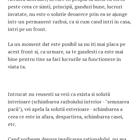
peste ceea ce simti, principii, ganduri bune, lucruri
invatate, nu este o solutie deoarece prin ea se ajunge
intr-un permanent razboi, ca si cum cand intri in casa,
intri pe un front.
La un moment dat este posibil sa nu iti mai placa pe
acest front si, ca urmare, sa te gandesti ca este mai
bine pentru tine sa faci lucrurile sa functioneze in
viata ta.
Intrucat nu reusesti sa vezi ca exista si solutii
interioare (schimbarea razboiului interior - "semnarea
pacii"), vei apela la solutii exterioare - schimbarea a
ceea ce este in afara, despartirea, schimbarea casei,
etc.
Cand vorbeam despre implicarea rationalului, nu ma