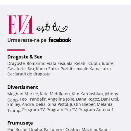
Urmareste-ne pe
Dragoste & Sex
Dragoste
Romantic
Viata sexuala
Relatii
Cuplu
Iubire
,
,
,
,
,
,
Casatorie
Sex
Kama Sutra
Pozitii sexuale Kamasutra
,
,
,
,
Declaratii de dragoste
Divertisment
Meghan Markle
Kate Middleton
Kim Kardashian
Johnny
,
,
,
Teo Trandafir
Angelina Jolie
Dana Rogoz
Dani Otil
Depp
,
,
,
,
,
Smiley
Andra
Delia
Gina Pistol
Justin Bieber
Melania
,
,
,
,
,
Program TV
Program Pro TV
Program Antena 1
Trump
,
,
,
Frumuseţe
Păr
Rochii
Unghii
Parfumuri
Coafuri
Machiaj
Sani
,
,
,
,
,
,
,