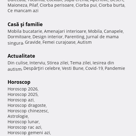
Maioneza
Pilaf
Ciorba perisoare
Ciorba pui
Ciorba burta
,
,
,
,
,
Ce mancam azi
Casă şi familie
Mobila bucatarie
Amenajari interioare
Mobila
Canapele
,
,
,
,
Dormitoare
Design interior
Parenting
Jurnal de mama
,
,
,
Gravide
Femei curajoase
Autism
singura
,
,
,
Actualitate
Din culise
Interviu
Stirea zilei
Tema zilei
Iesirea din
,
,
,
,
Despărţiri celebre
Vesti Bune
Covid-19
Pandemie
autism
,
,
,
,
Horoscop
Horoscop 2026
,
Horoscop 2025
,
Horoscop azi
,
Horoscop dragoste
,
Horoscop chinezesc
,
Astrologie
,
Horoscop lunar
,
Horoscop rac azi
,
Horoscop gemeni azi
,