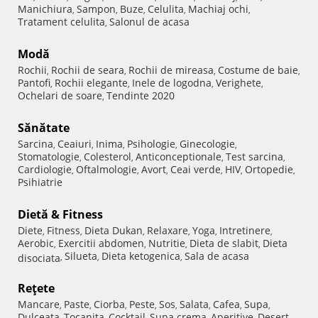
Manichiura
Sampon
Buze
Celulita
Machiaj ochi
,
,
,
,
,
Tratament celulita
Salonul de acasa
,
Modă
Rochii
Rochii de seara
Rochii de mireasa
Costume de baie
,
,
,
,
Pantofi
Rochii elegante
Inele de logodna
Verighete
,
,
,
,
Ochelari de soare
Tendinte 2020
,
Sănătate
Sarcina
Ceaiuri
Inima
Psihologie
Ginecologie
,
,
,
,
,
Stomatologie
Colesterol
Anticonceptionale
Test sarcina
,
,
,
,
Cardiologie
Oftalmologie
Avort
Ceai verde
HIV
Ortopedie
,
,
,
,
,
,
Psihiatrie
Dietă & Fitness
Diete
Fitness
Dieta Dukan
Relaxare
Yoga
Intretinere
,
,
,
,
,
,
Aerobic
Exercitii abdomen
Nutritie
Dieta de slabit
Dieta
,
,
,
,
Silueta
Dieta ketogenica
Sala de acasa
disociata
,
,
,
Reţete
Mancare
Paste
Ciorba
Peste
Sos
Salata
Cafea
Supa
,
,
,
,
,
,
,
,
Dulceata
Tocanita
Cocktail
Supa crema
Aperitive
Desert
,
,
,
,
,
,