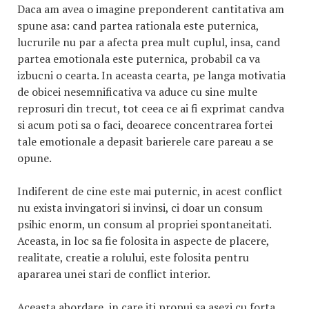
Daca am avea o imagine preponderent cantitativa am
spune asa: cand partea rationala este puternica,
lucrurile nu par a afecta prea mult cuplul, insa, cand
partea emotionala este puternica, probabil ca va
izbucni o cearta. In aceasta cearta, pe langa motivatia
de obicei nesemnificativa va aduce cu sine multe
reprosuri din trecut, tot ceea ce ai fi exprimat candva
si acum poti sa o faci, deoarece concentrarea fortei
tale emotionale a depasit barierele care pareau a se
opune.
Indiferent de cine este mai puternic, in acest conflict
nu exista invingatori si invinsi, ci doar un consum
psihic enorm, un consum al propriei spontaneitati.
Aceasta, in loc sa fie folosita in aspecte de placere,
realitate, creatie a rolului, este folosita pentru
apararea unei stari de conflict interior.
Aceasta abordare, in care iti propui sa asezi cu forta