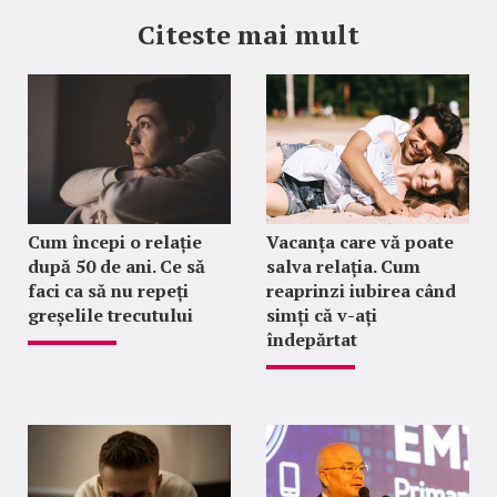
Citeste mai mult
Cum începi o relație
Vacanța care vă poate
după 50 de ani. Ce să
salva relația. Cum
faci ca să nu repeți
reaprinzi iubirea când
greșelile trecutului
simți că v-ați
îndepărtat