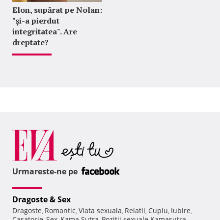
Elon, supărat pe Nolan:
"şi-a pierdut
integritatea". Are
dreptate?
Urmareste-ne pe
Dragoste & Sex
Dragoste
Romantic
Viata sexuala
Relatii
Cuplu
Iubire
,
,
,
,
,
,
Casatorie
Sex
Kama Sutra
Pozitii sexuale Kamasutra
,
,
,
,