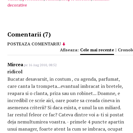
decorative
Comentarii (7)
POSTEAZA COMENTARIU
Afiseaza:
Cele mai recente
|
Cronol
Mircea
pe 16 Aug 2010, 08:52
ridicol
Bucatar desavarsit, in costum , cu agenda, parfumat,
care canta la trompeta...evantual imbracat in bretele,
reapara si o clanta, priza sau un robinet... Doamne, e
incredibil ce scrie aici, oare poate sa creada cineva in
asemenea criterii? Si daca exista, e unul la un miliard.
Iar restul feleor ce fac? Cateva dintre voi a-ti si postat
deja nemultumirea voastra. - primele 4 puncte apartin
unui manager, foarte atent la cum se imbraca, ocupat