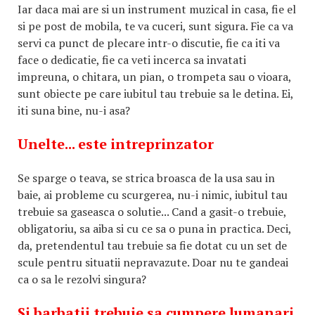
Iar daca mai are si un instrument muzical in casa, fie el
si pe post de mobila, te va cuceri, sunt sigura. Fie ca va
servi ca punct de plecare intr-o discutie, fie ca iti va
face o dedicatie, fie ca veti incerca sa invatati
impreuna, o chitara, un pian, o trompeta sau o vioara,
sunt obiecte pe care iubitul tau trebuie sa le detina. Ei,
iti suna bine, nu-i asa?
Unelte... este intreprinzator
Se sparge o teava, se strica broasca de la usa sau in
baie, ai probleme cu scurgerea, nu-i nimic, iubitul tau
trebuie sa gaseasca o solutie... Cand a gasit-o trebuie,
obligatoriu, sa aiba si cu ce sa o puna in practica. Deci,
da, pretendentul tau trebuie sa fie dotat cu un set de
scule pentru situatii nepravazute. Doar nu te gandeai
ca o sa le rezolvi singura?
Si barbatii trebuie sa cumpere lumanari