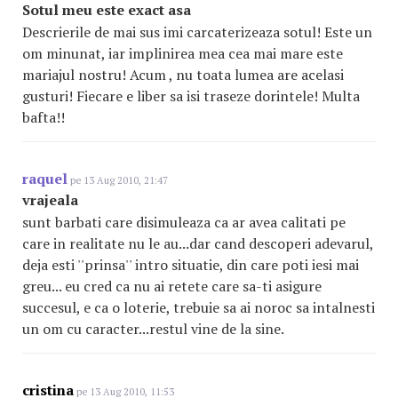
Sotul meu este exact asa
Descrierile de mai sus imi carcaterizeaza sotul! Este un
om minunat, iar implinirea mea cea mai mare este
mariajul nostru! Acum , nu toata lumea are acelasi
gusturi! Fiecare e liber sa isi traseze dorintele! Multa
bafta!!
raquel
pe 13 Aug 2010, 21:47
vrajeala
sunt barbati care disimuleaza ca ar avea calitati pe
care in realitate nu le au...dar cand descoperi adevarul,
deja esti ''prinsa'' intro situatie, din care poti iesi mai
greu... eu cred ca nu ai retete care sa-ti asigure
succesul, e ca o loterie, trebuie sa ai noroc sa intalnesti
un om cu caracter...restul vine de la sine.
cristina
pe 13 Aug 2010, 11:53