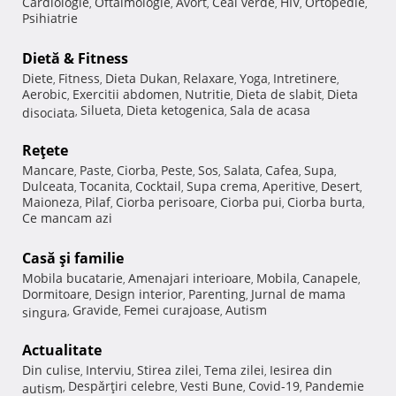
Cardiologie
Oftalmologie
Avort
Ceai verde
HIV
Ortopedie
,
,
,
,
,
,
Psihiatrie
Dietă & Fitness
Diete
Fitness
Dieta Dukan
Relaxare
Yoga
Intretinere
,
,
,
,
,
,
Aerobic
Exercitii abdomen
Nutritie
Dieta de slabit
Dieta
,
,
,
,
Silueta
Dieta ketogenica
Sala de acasa
disociata
,
,
,
Reţete
Mancare
Paste
Ciorba
Peste
Sos
Salata
Cafea
Supa
,
,
,
,
,
,
,
,
Dulceata
Tocanita
Cocktail
Supa crema
Aperitive
Desert
,
,
,
,
,
,
Maioneza
Pilaf
Ciorba perisoare
Ciorba pui
Ciorba burta
,
,
,
,
,
Ce mancam azi
Casă şi familie
Mobila bucatarie
Amenajari interioare
Mobila
Canapele
,
,
,
,
Dormitoare
Design interior
Parenting
Jurnal de mama
,
,
,
Gravide
Femei curajoase
Autism
singura
,
,
,
Actualitate
Din culise
Interviu
Stirea zilei
Tema zilei
Iesirea din
,
,
,
,
Despărţiri celebre
Vesti Bune
Covid-19
Pandemie
autism
,
,
,
,