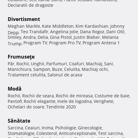
Declaratii de dragoste
Divertisment
Meghan Markle
Kate Middleton
Kim Kardashian
Johnny
,
,
,
Teo Trandafir
Angelina Jolie
Dana Rogoz
Dani Otil
Depp
,
,
,
,
,
Smiley
Andra
Delia
Gina Pistol
Justin Bieber
Melania
,
,
,
,
,
Program TV
Program Pro TV
Program Antena 1
Trump
,
,
,
Frumuseţe
Păr
Rochii
Unghii
Parfumuri
Coafuri
Machiaj
Sani
,
,
,
,
,
,
,
Manichiura
Sampon
Buze
Celulita
Machiaj ochi
,
,
,
,
,
Tratament celulita
Salonul de acasa
,
Modă
Rochii
Rochii de seara
Rochii de mireasa
Costume de baie
,
,
,
,
Pantofi
Rochii elegante
Inele de logodna
Verighete
,
,
,
,
Ochelari de soare
Tendinte 2020
,
Sănătate
Sarcina
Ceaiuri
Inima
Psihologie
Ginecologie
,
,
,
,
,
Stomatologie
Colesterol
Anticonceptionale
Test sarcina
,
,
,
,