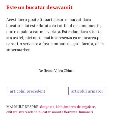
Este un bucatar desavarsit
Acest lucru poate fi foarte usor remarcat daca
bucataria lui este dotata cu tot felul de condimente,
dintr-o paleta cat mai variata. Este clar, daca situatia
sta astfel, nici nu te mai intereseaza ca mancarea pe
care ti-o serveste a fost cumparata, gata facuta, de la
supermarket.
De
Ileana Voicu Ghinea
articolul precedent
articolul urmator
MAI MULT DESPRE:
dragoste
,
iubit
,
interviu de angajare
,
chitara
,
pretendent
,
bucatar
,
noapte fierbinte
,
lumanari