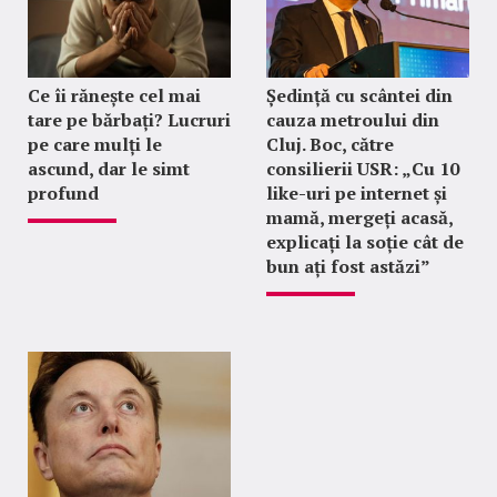
Ce îi rănește cel mai
Ședință cu scântei din
tare pe bărbați? Lucruri
cauza metroului din
pe care mulți le
Cluj. Boc, către
ascund, dar le simt
consilierii USR: „Cu 10
profund
like-uri pe internet și
mamă, mergeți acasă,
explicați la soție cât de
bun ați fost astăzi”