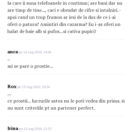
la care ii suna telefoanele in continuu; are bani dar nu
are timp de tine..., caci e obesdat de cifre si intalniri. -
apoi cand un trup frumos ar iesi de la dus de ce i-ai
oferi o patura? Amintiri din cazarma? Eu i-as oferi un
halat de baie alb si pufos...si cativa pupici!
anca
pe 14 Aug 2010, 14:06
..
mi se pare o prostie...
Rox
pe 13 Aug 2010, 23:20
...
ce prostii... lucrurile astea nu le poti vedea din prima. si
nu sunt criteriile pt un partener perfect.
Irina
pe 13 Aug 2010, 21:52