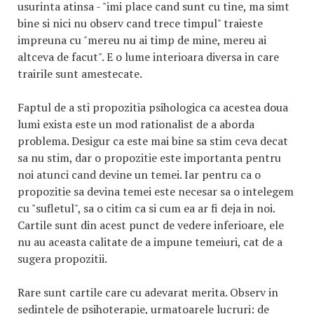
usurinta atinsa - "imi place cand sunt cu tine, ma simt
bine si nici nu observ cand trece timpul" traieste
impreuna cu "mereu nu ai timp de mine, mereu ai
altceva de facut". E o lume interioara diversa in care
trairile sunt amestecate.
Faptul de a sti propozitia psihologica ca acestea doua
lumi exista este un mod rationalist de a aborda
problema. Desigur ca este mai bine sa stim ceva decat
sa nu stim, dar o propozitie este importanta pentru
noi atunci cand devine un temei. Iar pentru ca o
propozitie sa devina temei este necesar sa o intelegem
cu "sufletul", sa o citim ca si cum ea ar fi deja in noi.
Cartile sunt din acest punct de vedere inferioare, ele
nu au aceasta calitate de a impune temeiuri, cat de a
sugera propozitii.
Rare sunt cartile care cu adevarat merita. Observ in
sedintele de psihoterapie, urmatoarele lucruri: de