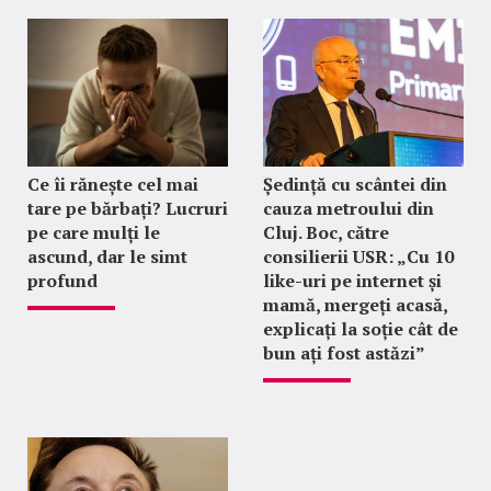
Ce îi rănește cel mai
Ședință cu scântei din
tare pe bărbați? Lucruri
cauza metroului din
pe care mulți le
Cluj. Boc, către
ascund, dar le simt
consilierii USR: „Cu 10
profund
like-uri pe internet și
mamă, mergeți acasă,
explicați la soție cât de
bun ați fost astăzi”