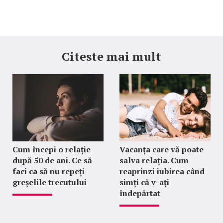
Citeste mai mult
Cum începi o relație
Vacanța care vă poate
după 50 de ani. Ce să
salva relația. Cum
faci ca să nu repeți
reaprinzi iubirea când
greșelile trecutului
simți că v-ați
îndepărtat