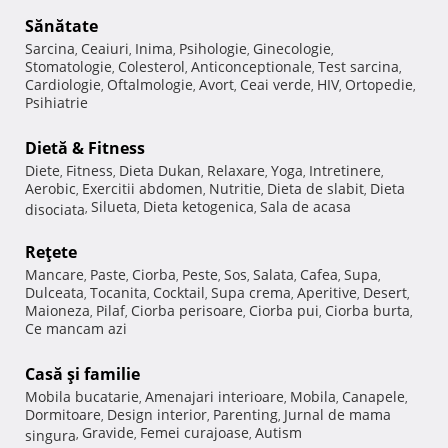
Sănătate
Sarcina
Ceaiuri
Inima
Psihologie
Ginecologie
,
,
,
,
,
Stomatologie
Colesterol
Anticonceptionale
Test sarcina
,
,
,
,
Cardiologie
Oftalmologie
Avort
Ceai verde
HIV
Ortopedie
,
,
,
,
,
,
Psihiatrie
Dietă & Fitness
Diete
Fitness
Dieta Dukan
Relaxare
Yoga
Intretinere
,
,
,
,
,
,
Aerobic
Exercitii abdomen
Nutritie
Dieta de slabit
Dieta
,
,
,
,
Silueta
Dieta ketogenica
Sala de acasa
disociata
,
,
,
Reţete
Mancare
Paste
Ciorba
Peste
Sos
Salata
Cafea
Supa
,
,
,
,
,
,
,
,
Dulceata
Tocanita
Cocktail
Supa crema
Aperitive
Desert
,
,
,
,
,
,
Maioneza
Pilaf
Ciorba perisoare
Ciorba pui
Ciorba burta
,
,
,
,
,
Ce mancam azi
Casă şi familie
Mobila bucatarie
Amenajari interioare
Mobila
Canapele
,
,
,
,
Dormitoare
Design interior
Parenting
Jurnal de mama
,
,
,
Gravide
Femei curajoase
Autism
singura
,
,
,