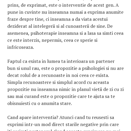
prins, de exprimat, este o interventie de acest gen. A
pune in cuvinte nu inseamna numai a exprima anumite
fraze despre tine, ci inseamna a da viata acestui
deziderat al intelegerii si al cunoasterii de sine. De
asemenea, psihoterapie inseamna si a lasa sa simti ceea
ce este interzis, nepermis, ceea ce sperie si
infricoseaza.
Faptul ca exista in lumea ta interioara un partener
bun si unul rau, este o propozitie a psihologiei si nu are
decat rolul de a recunoaste in noi ceea ce exista.
Simpla recunoastere si simplul acord cu aceasta
propozitie nu inseamna nimic in planul vietii de zi cu zi
sau mai curand este o propozitie care te ajuta sa te
obisnuiesti cu o anumita stare.
Cand apare interventia? Atunci cand tu reusesti sa
exprimi intr-un mod direct starile negative prin care