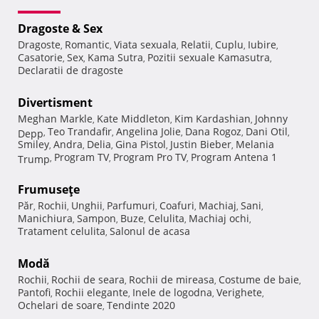
Dragoste & Sex
Dragoste
Romantic
Viata sexuala
Relatii
Cuplu
Iubire
,
,
,
,
,
,
Casatorie
Sex
Kama Sutra
Pozitii sexuale Kamasutra
,
,
,
,
Declaratii de dragoste
Divertisment
Meghan Markle
Kate Middleton
Kim Kardashian
Johnny
,
,
,
Teo Trandafir
Angelina Jolie
Dana Rogoz
Dani Otil
Depp
,
,
,
,
,
Smiley
Andra
Delia
Gina Pistol
Justin Bieber
Melania
,
,
,
,
,
Program TV
Program Pro TV
Program Antena 1
Trump
,
,
,
Frumuseţe
Păr
Rochii
Unghii
Parfumuri
Coafuri
Machiaj
Sani
,
,
,
,
,
,
,
Manichiura
Sampon
Buze
Celulita
Machiaj ochi
,
,
,
,
,
Tratament celulita
Salonul de acasa
,
Modă
Rochii
Rochii de seara
Rochii de mireasa
Costume de baie
,
,
,
,
Pantofi
Rochii elegante
Inele de logodna
Verighete
,
,
,
,
Ochelari de soare
Tendinte 2020
,