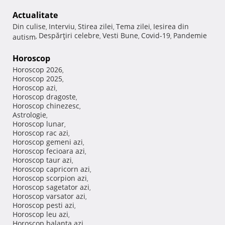
Actualitate
Din culise
Interviu
Stirea zilei
Tema zilei
Iesirea din
,
,
,
,
Despărţiri celebre
Vesti Bune
Covid-19
Pandemie
autism
,
,
,
,
Horoscop
Horoscop 2026
,
Horoscop 2025
,
Horoscop azi
,
Horoscop dragoste
,
Horoscop chinezesc
,
Astrologie
,
Horoscop lunar
,
Horoscop rac azi
,
Horoscop gemeni azi
,
Horoscop fecioara azi
,
Horoscop taur azi
,
Horoscop capricorn azi
,
Horoscop scorpion azi
,
Horoscop sagetator azi
,
Horoscop varsator azi
,
Horoscop pesti azi
,
Horoscop leu azi
,
Horoscop balanta azi
,