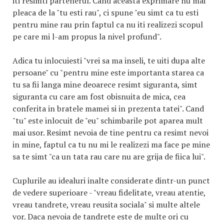
iti resimti partenerul. Cand aceasta exprimare nu mai
pleaca de la "tu esti rau", ci spune "eu simt ca tu esti
pentru mine rau prin faptul ca nu iti realizezi scopul
pe care mi l-am propus la nivel profund".
Adica tu inlocuiesti "vrei sa ma inseli, te uiti dupa alte
persoane" cu "pentru mine este importanta starea ca
tu sa fii langa mine deoarece resimt siguranta, simt
siguranta cu care am fost obisnuita de mica, cea
conferita in bratele mamei si in prezenta tatei". Cand
"tu" este inlocuit de "eu" schimbarile pot aparea mult
mai usor. Resimt nevoia de tine pentru ca resimt nevoi
in mine, faptul ca tu nu mi le realizezi ma face pe mine
sa te simt "ca un tata rau care nu are grija de fiica lui".
Cuplurile au idealuri inalte considerate dintr-un punct
de vedere superioare - "vreau fidelitate, vreau atentie,
vreau tandrete, vreau reusita sociala" si multe altele
vor. Daca nevoia de tandrete este de multe ori cu