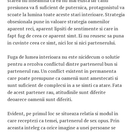
starea nu inseamna ca ea nu mai exista iar cand
presiunea va fi suficient de puternica, protagonistul va
scoate la lumina toate aceste stari interioare. Strategia
obsesionala pune in valoare strategia oamenilor
aparent reci, aparent lipsiti de sentimente si care in
fapt fug de ceea ce aparent simt. Ei nu reusesc sa puna
in cuvinte ceea ce simt, nici lor si nici partenerului.
Fuga de lumea interioara nu este nicidecum o solutie
pentru a rezolva conflictul dintre partenerul bun si
partenerul rau. Un conflict existent in permanenta
care poate presupune ca oamenii sunt amestecati si
sunt suficient de complecsi in a se simti ca atare. Fata
de acest partener rau, atitudinile sunt diferite
deoarece oamenii sunt diferiti.
Evident, pe primul loc se situeaza relatia si modul in
care receptezi ca temei, partenerul de sex opus. Prin
aceasta inteleg ca orice imagine a unei persoane se