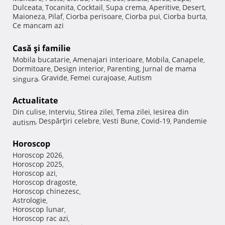
Dulceata
Tocanita
Cocktail
Supa crema
Aperitive
Desert
,
,
,
,
,
,
Maioneza
Pilaf
Ciorba perisoare
Ciorba pui
Ciorba burta
,
,
,
,
,
Ce mancam azi
Casă şi familie
Mobila bucatarie
Amenajari interioare
Mobila
Canapele
,
,
,
,
Dormitoare
Design interior
Parenting
Jurnal de mama
,
,
,
Gravide
Femei curajoase
Autism
singura
,
,
,
Actualitate
Din culise
Interviu
Stirea zilei
Tema zilei
Iesirea din
,
,
,
,
Despărţiri celebre
Vesti Bune
Covid-19
Pandemie
autism
,
,
,
,
Horoscop
Horoscop 2026
,
Horoscop 2025
,
Horoscop azi
,
Horoscop dragoste
,
Horoscop chinezesc
,
Astrologie
,
Horoscop lunar
,
Horoscop rac azi
,