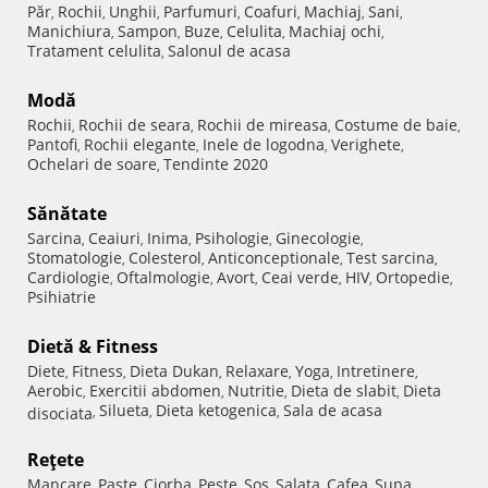
Păr
Rochii
Unghii
Parfumuri
Coafuri
Machiaj
Sani
,
,
,
,
,
,
,
Manichiura
Sampon
Buze
Celulita
Machiaj ochi
,
,
,
,
,
Tratament celulita
Salonul de acasa
,
Modă
Rochii
Rochii de seara
Rochii de mireasa
Costume de baie
,
,
,
,
Pantofi
Rochii elegante
Inele de logodna
Verighete
,
,
,
,
Ochelari de soare
Tendinte 2020
,
Sănătate
Sarcina
Ceaiuri
Inima
Psihologie
Ginecologie
,
,
,
,
,
Stomatologie
Colesterol
Anticonceptionale
Test sarcina
,
,
,
,
Cardiologie
Oftalmologie
Avort
Ceai verde
HIV
Ortopedie
,
,
,
,
,
,
Psihiatrie
Dietă & Fitness
Diete
Fitness
Dieta Dukan
Relaxare
Yoga
Intretinere
,
,
,
,
,
,
Aerobic
Exercitii abdomen
Nutritie
Dieta de slabit
Dieta
,
,
,
,
Silueta
Dieta ketogenica
Sala de acasa
disociata
,
,
,
Reţete
Mancare
Paste
Ciorba
Peste
Sos
Salata
Cafea
Supa
,
,
,
,
,
,
,
,