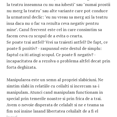
la teatru inseamna cu nu ma iubesti" sau "numai prostii
nu merg la teatru" sau alte variante care pot conduce
la urmatorul declic: "eu nu vreau sa merg azi la teatru
insa daca nu o fac va rezulta ceva negativ pentru
mine". Cazul frecvent este cel in care consimtim sa
facem ceva cu scopul de a evita o cearta.
Se poate trai astfel? Vrei sa traiesti astfel? De fapt, ce
poate fi pozitiv? - raspunsul este destul de simplu:
faptul ca iti atingi scopul. Ce poate fi negativ? -
incapacitatea de a rezolva o problema altfel decat prin
forta deghizata.
Manipularea este un semn al propriei slabiciuni. Ne
simtim slabi in relatiile cu ceilalti si incercam sa-i
manipulam. Atunci cand manipulam functionam in
special prin temerile noastre si prin frica de a trai.
Avem o nevoie disperata de celalalt si ne e teama sa
fim noi insine lasand libertatea celuilalt de a fi el