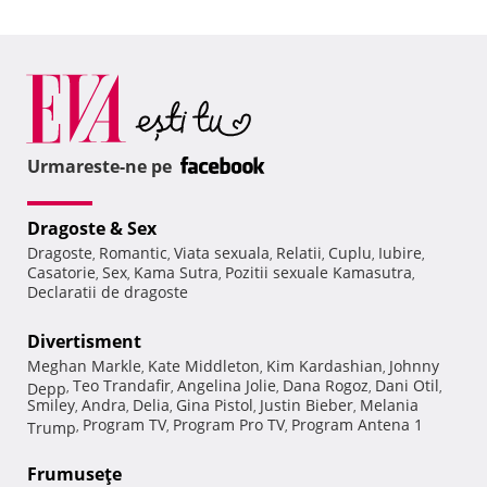
Urmareste-ne pe
Dragoste & Sex
Dragoste
Romantic
Viata sexuala
Relatii
Cuplu
Iubire
,
,
,
,
,
,
Casatorie
Sex
Kama Sutra
Pozitii sexuale Kamasutra
,
,
,
,
Declaratii de dragoste
Divertisment
Meghan Markle
Kate Middleton
Kim Kardashian
Johnny
,
,
,
Teo Trandafir
Angelina Jolie
Dana Rogoz
Dani Otil
Depp
,
,
,
,
,
Smiley
Andra
Delia
Gina Pistol
Justin Bieber
Melania
,
,
,
,
,
Program TV
Program Pro TV
Program Antena 1
Trump
,
,
,
Frumuseţe