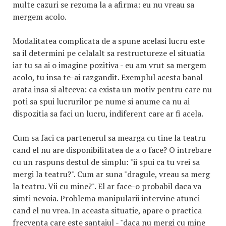
multe cazuri se rezuma la a afirma: eu nu vreau sa
mergem acolo.
Modalitatea complicata de a spune acelasi lucru este
sa il determini pe celalalt sa restructureze el situatia
iar tu sa ai o imagine pozitiva - eu am vrut sa mergem
acolo, tu insa te-ai razgandit. Exemplul acesta banal
arata insa si altceva: ca exista un motiv pentru care nu
poti sa spui lucrurilor pe nume si anume ca nu ai
dispozitia sa faci un lucru, indiferent care ar fi acela.
Cum sa faci ca partenerul sa mearga cu tine la teatru
cand el nu are disponibilitatea de a o face? O intrebare
cu un raspuns destul de simplu: "ii spui ca tu vrei sa
mergi la teatru?". Cum ar suna "dragule, vreau sa merg
la teatru. Vii cu mine?". El ar face-o probabil daca va
simti nevoia. Problema manipularii intervine atunci
cand el nu vrea. In aceasta situatie, apare o practica
frecventa care este santajul - "daca nu mergi cu mine