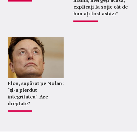
mamă, mergeți acasă,
explicați la soție cât de
bun ați fost astăzi”
Elon, supărat pe Nolan:
"şi-a pierdut
integritatea". Are
dreptate?