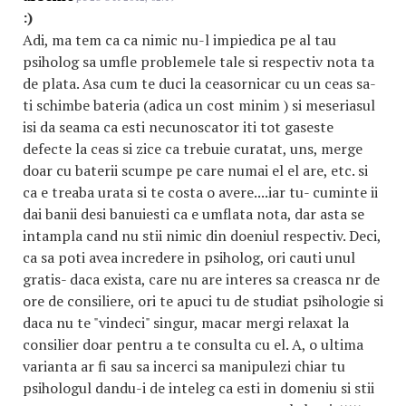
:)
Adi, ma tem ca ca nimic nu-l impiedica pe al tau
psiholog sa umfle problemele tale si respectiv nota ta
de plata. Asa cum te duci la ceasornicar cu un ceas sa-
ti schimbe bateria (adica un cost minim ) si meseriasul
isi da seama ca esti necunoscator iti tot gaseste
defecte la ceas si zice ca trebuie curatat, uns, merge
doar cu baterii scumpe pe care numai el el are, etc. si
ca e treaba urata si te costa o avere....iar tu- cuminte ii
dai banii desi banuiesti ca e umflata nota, dar asta se
intampla cand nu stii nimic din doeniul respectiv. Deci,
ca sa poti avea incredere in psiholog, ori cauti unul
gratis- daca exista, care nu are interes sa creasca nr de
ore de consiliere, ori te apuci tu de studiat psihologie si
daca nu te "vindeci" singur, macar mergi relaxat la
consilier doar pentru a te consulta cu el. A, o ultima
varianta ar fi sau sa incerci sa manipulezi chiar tu
psihologul dandu-i de inteleg ca esti in domeniu si stii