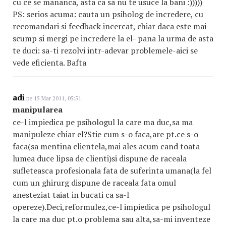
cu ce se mananca, asta ca sa nu te usuce la bani :)))))
PS: serios acuma: cauta un psiholog de incredere, cu
recomandari si feedback incercat, chiar daca este mai
scump si mergi pe incredere la el- pana la urma de asta
te duci: sa-ti rezolvi intr-adevar problemele-aici se
vede eficienta. Bafta
adi
pe 15 Mar 2011, 05:51
manipularea
ce-l impiedica pe psihologul la care ma duc,sa ma
manipuleze chiar el?Stie cum s-o faca,are pt.ce s-o
faca(sa mentina clientela,mai ales acum cand toata
lumea duce lipsa de clienti)si dispune de raceala
sufleteasca profesionala fata de suferinta umana(la fel
cum un ghirurg dispune de raceala fata omul
anesteziat taiat in bucati ca sa-l
opereze).Deci,reformulez,ce-l impiedica pe psihologul
la care ma duc pt.o problema sau alta,sa-mi inventeze