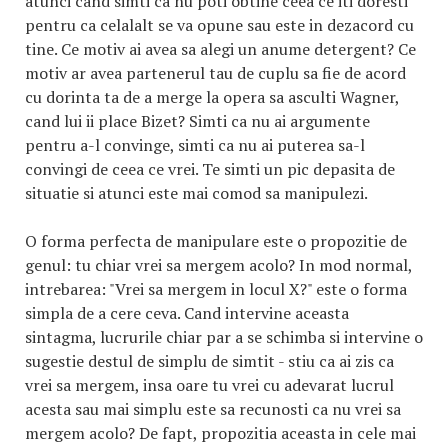
atunci cand simti ca nu poti obtine ceea ce iti doresti
pentru ca celalalt se va opune sau este in dezacord cu
tine. Ce motiv ai avea sa alegi un anume detergent? Ce
motiv ar avea partenerul tau de cuplu sa fie de acord
cu dorinta ta de a merge la opera sa asculti Wagner,
cand lui ii place Bizet? Simti ca nu ai argumente
pentru a-l convinge, simti ca nu ai puterea sa-l
convingi de ceea ce vrei. Te simti un pic depasita de
situatie si atunci este mai comod sa manipulezi.
O forma perfecta de manipulare este o propozitie de
genul: tu chiar vrei sa mergem acolo? In mod normal,
intrebarea: "Vrei sa mergem in locul X?" este o forma
simpla de a cere ceva. Cand intervine aceasta
sintagma, lucrurile chiar par a se schimba si intervine o
sugestie destul de simplu de simtit - stiu ca ai zis ca
vrei sa mergem, insa oare tu vrei cu adevarat lucrul
acesta sau mai simplu este sa recunosti ca nu vrei sa
mergem acolo? De fapt, propozitia aceasta in cele mai