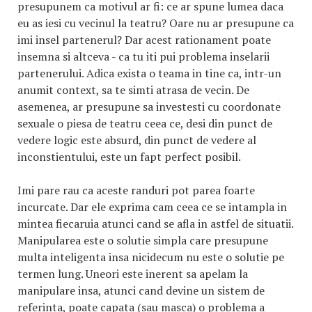
presupunem ca motivul ar fi: ce ar spune lumea daca
eu as iesi cu vecinul la teatru? Oare nu ar presupune ca
imi insel partenerul? Dar acest rationament poate
insemna si altceva - ca tu iti pui problema inselarii
partenerului. Adica exista o teama in tine ca, intr-un
anumit context, sa te simti atrasa de vecin. De
asemenea, ar presupune sa investesti cu coordonate
sexuale o piesa de teatru ceea ce, desi din punct de
vedere logic este absurd, din punct de vedere al
inconstientului, este un fapt perfect posibil.
Imi pare rau ca aceste randuri pot parea foarte
incurcate. Dar ele exprima cam ceea ce se intampla in
mintea fiecaruia atunci cand se afla in astfel de situatii.
Manipularea este o solutie simpla care presupune
multa inteligenta insa nicidecum nu este o solutie pe
termen lung. Uneori este inerent sa apelam la
manipulare insa, atunci cand devine un sistem de
referinta, poate capata (sau masca) o problema a