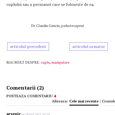
cuplului sau a persoanei care se foloseste de ea.
De
Claudiu Ganciu, psihoterapeut
articolul precedent
articolul urmator
MAI MULT DESPRE:
cuplu
,
manipulare
Comentarii (2)
POSTEAZA COMENTARIU
Afiseaza:
Cele mai recente
|
Cronol
arsenic
pe 28 Oct 2012, 02:19