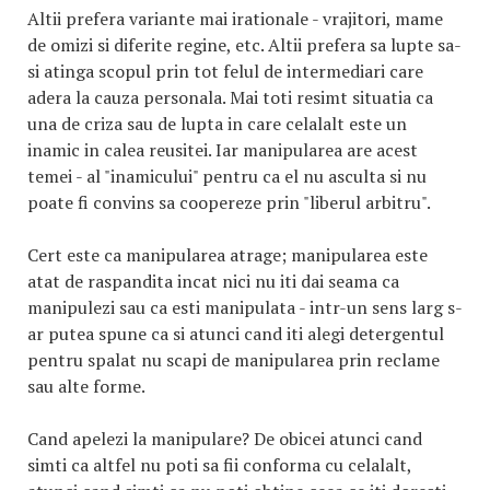
Altii prefera variante mai irationale - vrajitori, mame
de omizi si diferite regine, etc. Altii prefera sa lupte sa-
si atinga scopul prin tot felul de intermediari care
adera la cauza personala. Mai toti resimt situatia ca
una de criza sau de lupta in care celalalt este un
inamic in calea reusitei. Iar manipularea are acest
temei - al "inamicului" pentru ca el nu asculta si nu
poate fi convins sa coopereze prin "liberul arbitru".
Cert este ca manipularea atrage; manipularea este
atat de raspandita incat nici nu iti dai seama ca
manipulezi sau ca esti manipulata - intr-un sens larg s-
ar putea spune ca si atunci cand iti alegi detergentul
pentru spalat nu scapi de manipularea prin reclame
sau alte forme.
Cand apelezi la manipulare? De obicei atunci cand
simti ca altfel nu poti sa fii conforma cu celalalt,