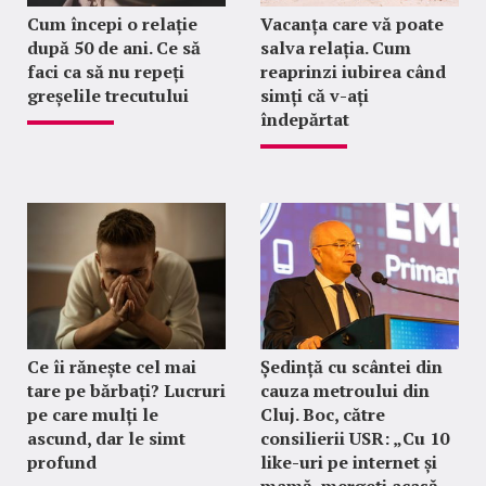
Cum începi o relație
Vacanța care vă poate
după 50 de ani. Ce să
salva relația. Cum
faci ca să nu repeți
reaprinzi iubirea când
greșelile trecutului
simți că v-ați
îndepărtat
Ce îi rănește cel mai
Ședință cu scântei din
tare pe bărbați? Lucruri
cauza metroului din
pe care mulți le
Cluj. Boc, către
ascund, dar le simt
consilierii USR: „Cu 10
profund
like-uri pe internet și