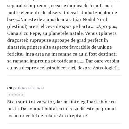
separat si impreuna, ceea ce implica deci mult mai
multe elemente de observat decat studiul zodiilor de
baza...Nu este de ajuns doar atat,iar Nodul Nord
(destinul) are si el ceva de spus pe harta ......Apropos,
Oana si cu Pepe, au planetele natale, Venus (planeta
dragostei) suprapuse aproape de grad perfect in
sinastrie,printre alte aspecte favorabile de uniune
fericita...insa asta nu inseamna ca au si fost destinati
sa ramana impreuna pt totdeauna......Dar oare vorbim
cumva despre acelasi subiect aici, despre Astrologie?...
ea
pe 18 Iun 2012, 16:21
::::::::::::
Si eu sunt tot varsator,dar ma inteleg foarte bine cu
pestii. Da compatibilitatea intre zodii este pe primul
loc in orice fel de relatie.Am dreptate?