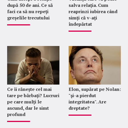
după 50 de ani. Ce să
salva relația. Cum
faci ca să nu repeți
reaprinzi iubirea când
greșelile trecutului
simți că v-ați
îndepărtat
Ce îi rănește cel mai
Elon, supărat pe Nolan:
tare pe bărbați? Lucruri
"şi-a pierdut
pe care mulți le
integritatea". Are
ascund, dar le simt
dreptate?
profund