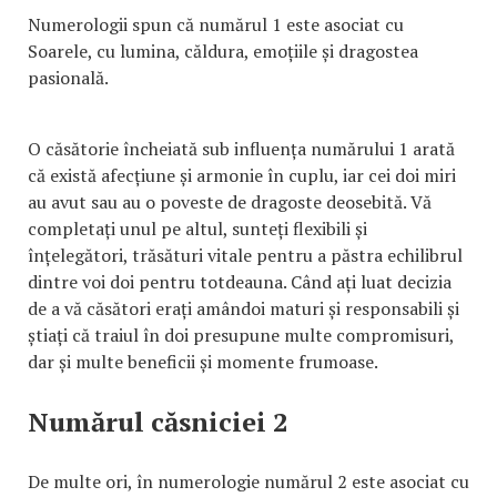
Numerologii spun că numărul 1 este asociat cu
Soarele, cu lumina, căldura, emoțiile și dragostea
pasională.
O căsătorie încheiată sub influența numărului 1 arată
că există afecțiune și armonie în cuplu, iar cei doi miri
au avut sau au o poveste de dragoste deosebită. Vă
completați unul pe altul, sunteți flexibili și
înțelegători, trăsături vitale pentru a păstra echilibrul
dintre voi doi pentru totdeauna. Când ați luat decizia
de a vă căsători erați amândoi maturi și responsabili și
știați că traiul în doi presupune multe compromisuri,
dar și multe beneficii și momente frumoase.
Numărul căsniciei 2
De multe ori, în numerologie numărul 2 este asociat cu