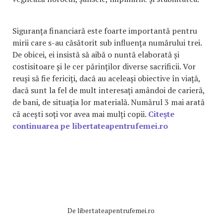
Siguranța financiară este foarte importantă pentru
mirii care s-au căsătorit sub influența numărului trei.
De obicei, ei insistă să aibă o nuntă elaborată și
costisitoare și le cer părinților diverse sacrificii. Vor
reuși să fie fericiți, dacă au aceleași obiective în viață,
dacă sunt la fel de mult interesați amândoi de carieră,
de bani, de situația lor materială. Numărul 3 mai arată
că acești soți vor avea mai mulți copii.
Citește
continuarea pe libertateapentrufemei.ro
De
libertateapentrufemei.ro