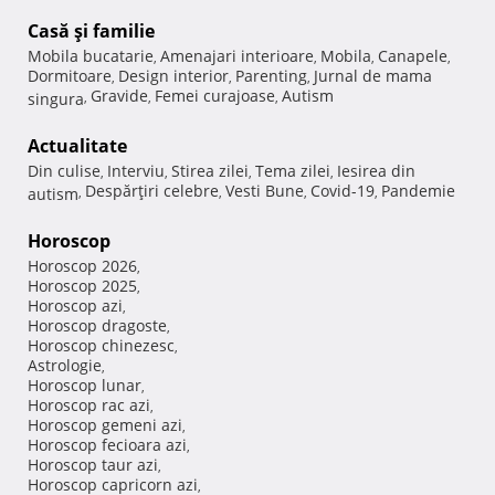
Casă şi familie
Mobila bucatarie
Amenajari interioare
Mobila
Canapele
,
,
,
,
Dormitoare
Design interior
Parenting
Jurnal de mama
,
,
,
Gravide
Femei curajoase
Autism
singura
,
,
,
Actualitate
Din culise
Interviu
Stirea zilei
Tema zilei
Iesirea din
,
,
,
,
Despărţiri celebre
Vesti Bune
Covid-19
Pandemie
autism
,
,
,
,
Horoscop
Horoscop 2026
,
Horoscop 2025
,
Horoscop azi
,
Horoscop dragoste
,
Horoscop chinezesc
,
Astrologie
,
Horoscop lunar
,
Horoscop rac azi
,
Horoscop gemeni azi
,
Horoscop fecioara azi
,
Horoscop taur azi
,
Horoscop capricorn azi
,