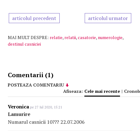
articolul precedent
articolul urmator
MAI MULT DESPRE:
relatie
,
relatii
,
casatorie
,
numerologie
,
destinul casniciei
Comentarii (1)
POSTEAZA COMENTARIU
Afiseaza:
Cele mai recente
|
Cronol
Veronica
pe 27 Iul 2020, 15:21
Lamurire
Numarul casnicii 10??? 22.07.2006