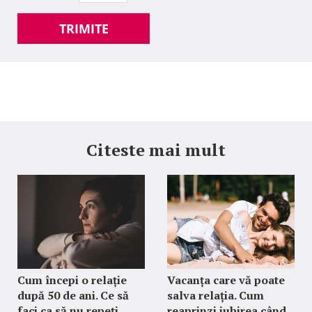
TRIMITE
Citeste mai mult
Cum începi o relație
Vacanța care vă poate
după 50 de ani. Ce să
salva relația. Cum
faci ca să nu repeți
reaprinzi iubirea când