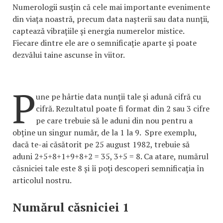
Numerologii susțin că cele mai importante evenimente
din viața noastră, precum data nașterii sau data nunții,
captează vibrațiile și energia numerelor mistice.
Fiecare dintre ele are o semnificație aparte și poate
dezvălui taine ascunse în viitor.
P
une pe hârtie data nunții tale și adună cifră cu
cifră. Rezultatul poate fi format din 2 sau 3 cifre
pe care trebuie să le aduni din nou pentru a
obține un singur număr, de la 1 la 9. Spre exemplu,
dacă te-ai căsătorit pe 25 august 1982, trebuie să
aduni 2+5+8+1+9+8+2 = 35, 3+5 = 8. Ca atare, numărul
căsniciei tale este 8 și îi poți descoperi semnificația în
articolul nostru.
Numărul căsniciei 1