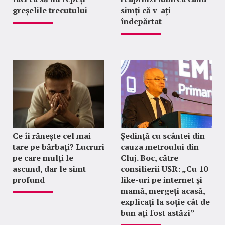
greșelile trecutului
simți că v-ați
îndepărtat
Ce îi rănește cel mai
Ședință cu scântei din
tare pe bărbați? Lucruri
cauza metroului din
pe care mulți le
Cluj. Boc, către
ascund, dar le simt
consilierii USR: „Cu 10
profund
like-uri pe internet și
mamă, mergeți acasă,
explicați la soție cât de
bun ați fost astăzi”