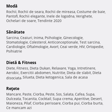
Modă
Rochii
Rochii de seara
Rochii de mireasa
Costume de baie
,
,
,
,
Pantofi
Rochii elegante
Inele de logodna
Verighete
,
,
,
,
Ochelari de soare
Tendinte 2020
,
Sănătate
Sarcina
Ceaiuri
Inima
Psihologie
Ginecologie
,
,
,
,
,
Stomatologie
Colesterol
Anticonceptionale
Test sarcina
,
,
,
,
Cardiologie
Oftalmologie
Avort
Ceai verde
HIV
Ortopedie
,
,
,
,
,
,
Psihiatrie
Dietă & Fitness
Diete
Fitness
Dieta Dukan
Relaxare
Yoga
Intretinere
,
,
,
,
,
,
Aerobic
Exercitii abdomen
Nutritie
Dieta de slabit
Dieta
,
,
,
,
Silueta
Dieta ketogenica
Sala de acasa
disociata
,
,
,
Reţete
Mancare
Paste
Ciorba
Peste
Sos
Salata
Cafea
Supa
,
,
,
,
,
,
,
,
Dulceata
Tocanita
Cocktail
Supa crema
Aperitive
Desert
,
,
,
,
,
,
Maioneza
Pilaf
Ciorba perisoare
Ciorba pui
Ciorba burta
,
,
,
,
,
Ce mancam azi