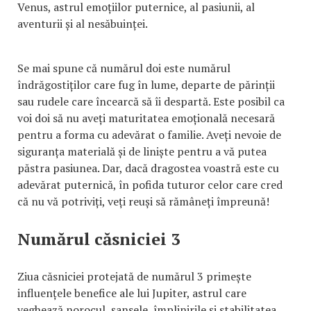
Venus, astrul emoțiilor puternice, al pasiunii, al
aventurii și al nesăbuinței.
Se mai spune că numărul doi este numărul
îndrăgostiților care fug în lume, departe de părinții
sau rudele care încearcă să îi despartă. Este posibil ca
voi doi să nu aveți maturitatea emoțională necesară
pentru a forma cu adevărat o familie. Aveți nevoie de
siguranța materială și de liniște pentru a vă putea
păstra pasiunea. Dar, dacă dragostea voastră este cu
adevărat puternică, în pofida tuturor celor care cred
că nu vă potriviți, veți reuși să rămâneți împreună!
Numărul căsniciei 3
Ziua căsniciei protejată de numărul 3 primește
influențele benefice ale lui Jupiter, astrul care
veghează norocul, șansele, împlinirile și stabilitatea.