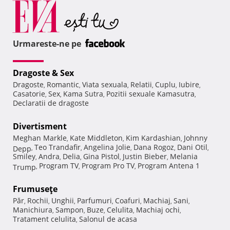
Urmareste-ne pe
Dragoste & Sex
Dragoste
Romantic
Viata sexuala
Relatii
Cuplu
Iubire
,
,
,
,
,
,
Casatorie
Sex
Kama Sutra
Pozitii sexuale Kamasutra
,
,
,
,
Declaratii de dragoste
Divertisment
Meghan Markle
Kate Middleton
Kim Kardashian
Johnny
,
,
,
Teo Trandafir
Angelina Jolie
Dana Rogoz
Dani Otil
Depp
,
,
,
,
,
Smiley
Andra
Delia
Gina Pistol
Justin Bieber
Melania
,
,
,
,
,
Program TV
Program Pro TV
Program Antena 1
Trump
,
,
,
Frumuseţe
Păr
Rochii
Unghii
Parfumuri
Coafuri
Machiaj
Sani
,
,
,
,
,
,
,
Manichiura
Sampon
Buze
Celulita
Machiaj ochi
,
,
,
,
,
Tratament celulita
Salonul de acasa
,