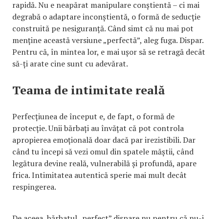
rapidă. Nu e neapărat manipulare conștientă – ci mai
degrabă o adaptare inconștientă, o formă de seducție
construită pe nesiguranță. Când simt că nu mai pot
menține această versiune „perfectă”, aleg fuga. Dispar.
Pentru că, în mintea lor, e mai ușor să se retragă decât
să-ți arate cine sunt cu adevărat.
Teama de intimitate reală
Perfecțiunea de început e, de fapt, o formă de
protecție. Unii bărbați au învățat că pot controla
apropierea emoțională doar dacă par irezistibili. Dar
când tu începi să vezi omul din spatele măștii, când
legătura devine reală, vulnerabilă și profundă, apare
frica. Intimitatea autentică sperie mai mult decât
respingerea.
De aceea, bărbatul „perfect” dispare nu pentru că nu-i