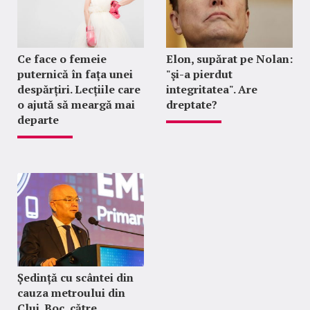
Ce face o femeie
Elon, supărat pe Nolan:
puternică în fața unei
"şi-a pierdut
despărțiri. Lecțiile care
integritatea". Are
o ajută să meargă mai
dreptate?
departe
Ședință cu scântei din
cauza metroului din
Cluj. Boc, către