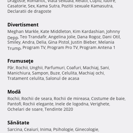
Dragoste
Romantic
Viata sexuala
Relatii
Cuplu
Iubire
,
,
,
,
,
,
Casatorie
Sex
Kama Sutra
Pozitii sexuale Kamasutra
,
,
,
,
Declaratii de dragoste
Divertisment
Meghan Markle
Kate Middleton
Kim Kardashian
Johnny
,
,
,
Teo Trandafir
Angelina Jolie
Dana Rogoz
Dani Otil
Depp
,
,
,
,
,
Smiley
Andra
Delia
Gina Pistol
Justin Bieber
Melania
,
,
,
,
,
Program TV
Program Pro TV
Program Antena 1
Trump
,
,
,
Frumuseţe
Păr
Rochii
Unghii
Parfumuri
Coafuri
Machiaj
Sani
,
,
,
,
,
,
,
Manichiura
Sampon
Buze
Celulita
Machiaj ochi
,
,
,
,
,
Tratament celulita
Salonul de acasa
,
Modă
Rochii
Rochii de seara
Rochii de mireasa
Costume de baie
,
,
,
,
Pantofi
Rochii elegante
Inele de logodna
Verighete
,
,
,
,
Ochelari de soare
Tendinte 2020
,
Sănătate
Sarcina
Ceaiuri
Inima
Psihologie
Ginecologie
,
,
,
,
,