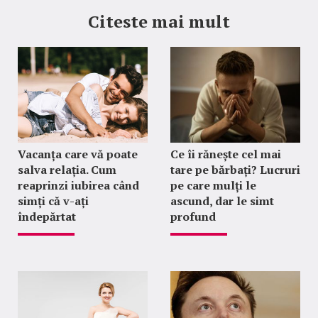
Citeste mai mult
Vacanța care vă poate
Ce îi rănește cel mai
salva relația. Cum
tare pe bărbați? Lucruri
reaprinzi iubirea când
pe care mulți le
simți că v-ați
ascund, dar le simt
îndepărtat
profund