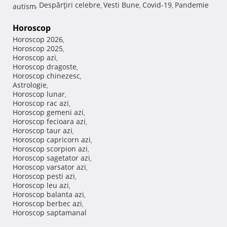
Despărţiri celebre
Vesti Bune
Covid-19
Pandemie
autism
,
,
,
,
Horoscop
Horoscop 2026
,
Horoscop 2025
,
Horoscop azi
,
Horoscop dragoste
,
Horoscop chinezesc
,
Astrologie
,
Horoscop lunar
,
Horoscop rac azi
,
Horoscop gemeni azi
,
Horoscop fecioara azi
,
Horoscop taur azi
,
Horoscop capricorn azi
,
Horoscop scorpion azi
,
Horoscop sagetator azi
,
Horoscop varsator azi
,
Horoscop pesti azi
,
Horoscop leu azi
,
Horoscop balanta azi
,
Horoscop berbec azi
,
Horoscop saptamanal