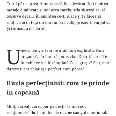
Totul părea prea frumos ca să fie adevărat. Îți trimitea
mesaje dimineața și noaptea târziu, știa să asculte, să
observe detalii, îți amintea ce-ți place și te făcea să
simți că ai în față un om rar. Era cald, prezent, empatic.
Și totuși... a dispărut.
U
neori lent, alteori brutal, fără explicații. Fără
un „adio”, fără un răspuns clar. Doar tăcere. Te
întrebi: ce s-a întâmplat? Ce ai greșit? Sau, mai
dureros: era chiar așa perfect cum părea?
Iluzia perfecțiunii: cum te prinde
în capcană
Mulți bărbați care „par perfecți” la început
relaționează dintr-un loc de nevoie sau gol emoțional.