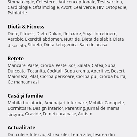
Stomatologie
Colesterol
Anticonceptionale
Test sarcina
,
,
,
,
Cardiologie
Oftalmologie
Avort
Ceai verde
HIV
Ortopedie
,
,
,
,
,
,
Psihiatrie
Dietă & Fitness
Diete
Fitness
Dieta Dukan
Relaxare
Yoga
Intretinere
,
,
,
,
,
,
Aerobic
Exercitii abdomen
Nutritie
Dieta de slabit
Dieta
,
,
,
,
Silueta
Dieta ketogenica
Sala de acasa
disociata
,
,
,
Reţete
Mancare
Paste
Ciorba
Peste
Sos
Salata
Cafea
Supa
,
,
,
,
,
,
,
,
Dulceata
Tocanita
Cocktail
Supa crema
Aperitive
Desert
,
,
,
,
,
,
Maioneza
Pilaf
Ciorba perisoare
Ciorba pui
Ciorba burta
,
,
,
,
,
Ce mancam azi
Casă şi familie
Mobila bucatarie
Amenajari interioare
Mobila
Canapele
,
,
,
,
Dormitoare
Design interior
Parenting
Jurnal de mama
,
,
,
Gravide
Femei curajoase
Autism
singura
,
,
,
Actualitate
Din culise
Interviu
Stirea zilei
Tema zilei
Iesirea din
,
,
,
,