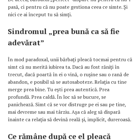
pasă, ci pentru că nu poate gestiona ceea ce simte. Și
nici ce ai început tu să simți.
Sindromul „prea bună ca să fie
adevărat”
În mod paradoxal, unii bărbați pleacă tocmai pentru că
simt că nu merită iubirea ta. Dacă au fost răniți în
trecut, dacă poartă în ei o vină, o rușine sau o rană de
abandon, e posibil să se autosaboteze. Relația cu tine
merge prea bine. Tu ești prea autentică. Prea
profundă. Prea caldă. În loc să se bucure, se
panichează. Simt că se vor distruge pe ei sau pe tine,
mai devreme sau mai târziu. Așa că aleg să dispară
înainte ca relația să devină reală și, implicit, dureroasă.
Ce rămâne după ce el pleacă