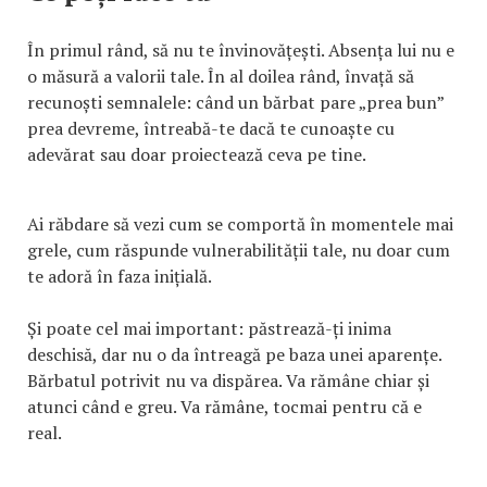
În primul rând, să nu te învinovățești. Absența lui nu e
o măsură a valorii tale. În al doilea rând, învață să
recunoști semnalele: când un bărbat pare „prea bun”
prea devreme, întreabă-te dacă te cunoaște cu
adevărat sau doar proiectează ceva pe tine.
Ai răbdare să vezi cum se comportă în momentele mai
grele, cum răspunde vulnerabilității tale, nu doar cum
te adoră în faza inițială.
Și poate cel mai important: păstrează-ți inima
deschisă, dar nu o da întreagă pe baza unei aparențe.
Bărbatul potrivit nu va dispărea. Va rămâne chiar și
atunci când e greu. Va rămâne, tocmai pentru că e
real.