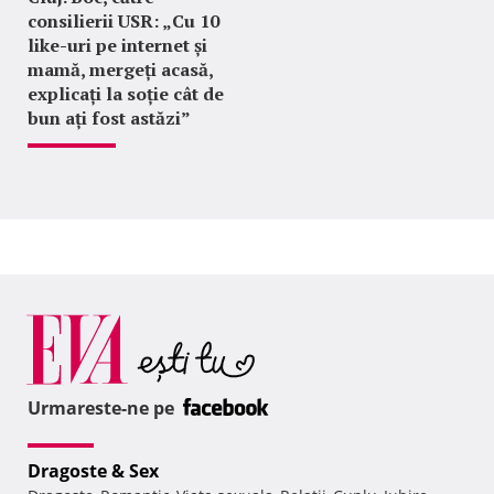
consilierii USR: „Cu 10
like-uri pe internet și
mamă, mergeți acasă,
explicați la soție cât de
bun ați fost astăzi”
Urmareste-ne pe
Dragoste & Sex