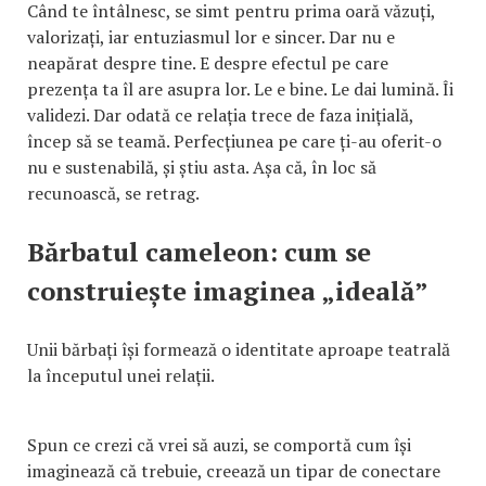
Când te întâlnesc, se simt pentru prima oară văzuți,
valorizați, iar entuziasmul lor e sincer. Dar nu e
neapărat despre tine. E despre efectul pe care
prezența ta îl are asupra lor. Le e bine. Le dai lumină. Îi
validezi. Dar odată ce relația trece de faza inițială,
încep să se teamă. Perfecțiunea pe care ți-au oferit-o
nu e sustenabilă, și știu asta. Așa că, în loc să
recunoască, se retrag.
Bărbatul cameleon: cum se
construiește imaginea „ideală”
Unii bărbați își formează o identitate aproape teatrală
la începutul unei relații.
Spun ce crezi că vrei să auzi, se comportă cum își
imaginează că trebuie, creează un tipar de conectare