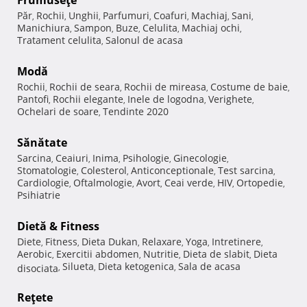
Frumuseţe
Păr
Rochii
Unghii
Parfumuri
Coafuri
Machiaj
Sani
,
,
,
,
,
,
,
Manichiura
Sampon
Buze
Celulita
Machiaj ochi
,
,
,
,
,
Tratament celulita
Salonul de acasa
,
Modă
Rochii
Rochii de seara
Rochii de mireasa
Costume de baie
,
,
,
,
Pantofi
Rochii elegante
Inele de logodna
Verighete
,
,
,
,
Ochelari de soare
Tendinte 2020
,
Sănătate
Sarcina
Ceaiuri
Inima
Psihologie
Ginecologie
,
,
,
,
,
Stomatologie
Colesterol
Anticonceptionale
Test sarcina
,
,
,
,
Cardiologie
Oftalmologie
Avort
Ceai verde
HIV
Ortopedie
,
,
,
,
,
,
Psihiatrie
Dietă & Fitness
Diete
Fitness
Dieta Dukan
Relaxare
Yoga
Intretinere
,
,
,
,
,
,
Aerobic
Exercitii abdomen
Nutritie
Dieta de slabit
Dieta
,
,
,
,
Silueta
Dieta ketogenica
Sala de acasa
disociata
,
,
,
Reţete