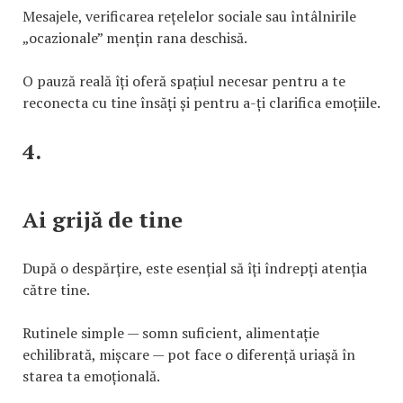
Mesajele, verificarea rețelelor sociale sau întâlnirile
„ocazionale” mențin rana deschisă.
O pauză reală îți oferă spațiul necesar pentru a te
reconecta cu tine însăți și pentru a-ți clarifica emoțiile.
4.
Ai grijă de tine
După o despărțire, este esențial să îți îndrepți atenția
către tine.
Rutinele simple — somn suficient, alimentație
echilibrată, mișcare — pot face o diferență uriașă în
starea ta emoțională.