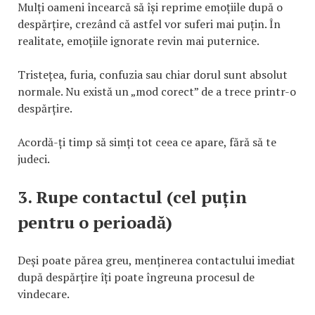
Mulți oameni încearcă să își reprime emoțiile după o
despărțire, crezând că astfel vor suferi mai puțin. În
realitate, emoțiile ignorate revin mai puternice.
Tristețea, furia, confuzia sau chiar dorul sunt absolut
normale. Nu există un „mod corect” de a trece printr-o
despărțire.
Acordă-ți timp să simți tot ceea ce apare, fără să te
judeci.
3. Rupe contactul (cel puțin
pentru o perioadă)
Deși poate părea greu, menținerea contactului imediat
după despărțire îți poate îngreuna procesul de
vindecare.