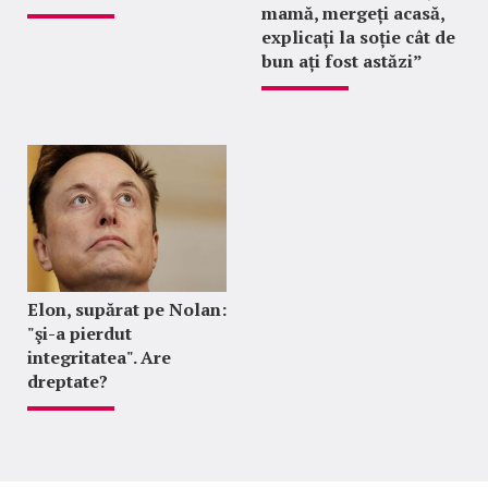
mamă, mergeți acasă,
explicați la soție cât de
bun ați fost astăzi”
Elon, supărat pe Nolan:
"şi-a pierdut
integritatea". Are
dreptate?