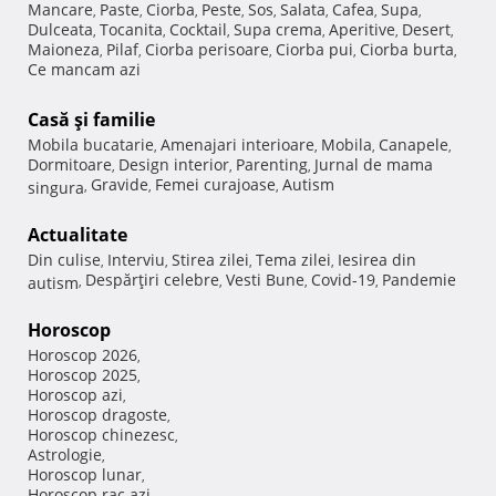
Mancare
Paste
Ciorba
Peste
Sos
Salata
Cafea
Supa
,
,
,
,
,
,
,
,
Dulceata
Tocanita
Cocktail
Supa crema
Aperitive
Desert
,
,
,
,
,
,
Maioneza
Pilaf
Ciorba perisoare
Ciorba pui
Ciorba burta
,
,
,
,
,
Ce mancam azi
Casă şi familie
Mobila bucatarie
Amenajari interioare
Mobila
Canapele
,
,
,
,
Dormitoare
Design interior
Parenting
Jurnal de mama
,
,
,
Gravide
Femei curajoase
Autism
singura
,
,
,
Actualitate
Din culise
Interviu
Stirea zilei
Tema zilei
Iesirea din
,
,
,
,
Despărţiri celebre
Vesti Bune
Covid-19
Pandemie
autism
,
,
,
,
Horoscop
Horoscop 2026
,
Horoscop 2025
,
Horoscop azi
,
Horoscop dragoste
,
Horoscop chinezesc
,
Astrologie
,
Horoscop lunar
,
Horoscop rac azi
,