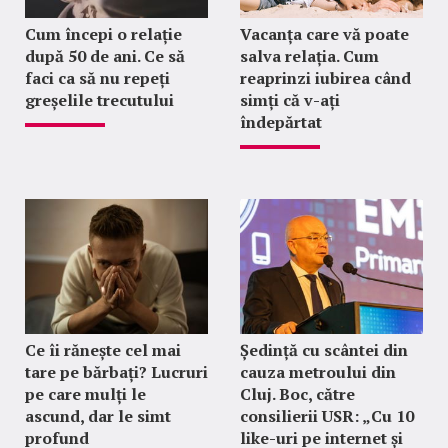
Cum începi o relație
Vacanța care vă poate
după 50 de ani. Ce să
salva relația. Cum
faci ca să nu repeți
reaprinzi iubirea când
greșelile trecutului
simți că v-ați
îndepărtat
Ce îi rănește cel mai
Ședință cu scântei din
tare pe bărbați? Lucruri
cauza metroului din
pe care mulți le
Cluj. Boc, către
ascund, dar le simt
consilierii USR: „Cu 10
profund
like-uri pe internet și