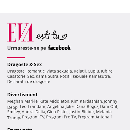
Urmareste-ne pe
Dragoste & Sex
Dragoste
Romantic
Viata sexuala
Relatii
Cuplu
Iubire
,
,
,
,
,
,
Casatorie
Sex
Kama Sutra
Pozitii sexuale Kamasutra
,
,
,
,
Declaratii de dragoste
Divertisment
Meghan Markle
Kate Middleton
Kim Kardashian
Johnny
,
,
,
Teo Trandafir
Angelina Jolie
Dana Rogoz
Dani Otil
Depp
,
,
,
,
,
Smiley
Andra
Delia
Gina Pistol
Justin Bieber
Melania
,
,
,
,
,
Program TV
Program Pro TV
Program Antena 1
Trump
,
,
,