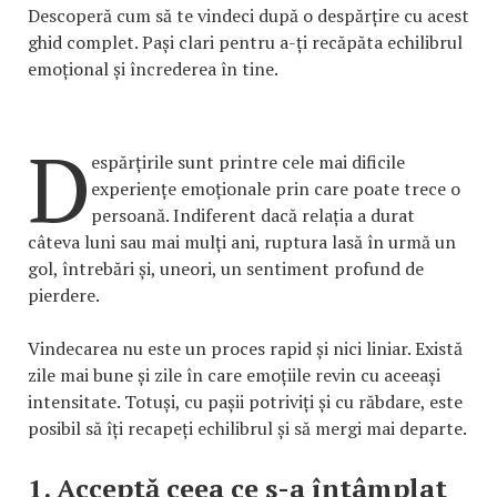
Descoperă cum să te vindeci după o despărțire cu acest
ghid complet. Pași clari pentru a-ți recăpăta echilibrul
emoțional și încrederea în tine.
D
espărțirile sunt printre cele mai dificile
experiențe emoționale prin care poate trece o
persoană. Indiferent dacă relația a durat
câteva luni sau mai mulți ani, ruptura lasă în urmă un
gol, întrebări și, uneori, un sentiment profund de
pierdere.
Vindecarea nu este un proces rapid și nici liniar. Există
zile mai bune și zile în care emoțiile revin cu aceeași
intensitate. Totuși, cu pașii potriviți și cu răbdare, este
posibil să îți recapeți echilibrul și să mergi mai departe.
1. Acceptă ceea ce s-a întâmplat