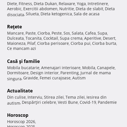
Diete
Fitness
Dieta Dukan
Relaxare
Yoga
Intretinere
,
,
,
,
,
,
Aerobic
Exercitii abdomen
Nutritie
Dieta de slabit
Dieta
,
,
,
,
Silueta
Dieta ketogenica
Sala de acasa
disociata
,
,
,
Reţete
Mancare
Paste
Ciorba
Peste
Sos
Salata
Cafea
Supa
,
,
,
,
,
,
,
,
Dulceata
Tocanita
Cocktail
Supa crema
Aperitive
Desert
,
,
,
,
,
,
Maioneza
Pilaf
Ciorba perisoare
Ciorba pui
Ciorba burta
,
,
,
,
,
Ce mancam azi
Casă şi familie
Mobila bucatarie
Amenajari interioare
Mobila
Canapele
,
,
,
,
Dormitoare
Design interior
Parenting
Jurnal de mama
,
,
,
Gravide
Femei curajoase
Autism
singura
,
,
,
Actualitate
Din culise
Interviu
Stirea zilei
Tema zilei
Iesirea din
,
,
,
,
Despărţiri celebre
Vesti Bune
Covid-19
Pandemie
autism
,
,
,
,
Horoscop
Horoscop 2026
,
Horoscop 2025
,