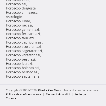
Horoscop azi
,
Horoscop dragoste
,
Horoscop chinezesc
,
Astrologie
,
Horoscop lunar
,
Horoscop rac azi
,
Horoscop gemeni azi
,
Horoscop fecioara azi
,
Horoscop taur azi
,
Horoscop capricorn azi
,
Horoscop scorpion azi
,
Horoscop sagetator azi
,
Horoscop varsator azi
,
Horoscop pesti azi
,
Horoscop leu azi
,
Horoscop balanta azi
,
Horoscop berbec azi
,
Horoscop saptamanal
Copyright © 2001-2026,
iMedia Plus Group
. Toate drepturile rezervate
Politica de confidențialitate
|
Termeni si conditii
|
Redacţia
|
Contact