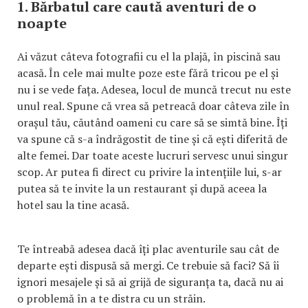
1. Bărbatul care caută aventuri de o
noapte
Ai văzut câteva fotografii cu el la plajă, în piscină sau
acasă. În cele mai multe poze este fără tricou pe el și
nu i se vede fața. Adesea, locul de muncă trecut nu este
unul real. Spune că vrea să petreacă doar câteva zile în
orașul tău, căutând oameni cu care să se simtă bine. Îți
va spune că s-a îndrăgostit de tine și că ești diferită de
alte femei. Dar toate aceste lucruri servesc unui singur
scop. Ar putea fi direct cu privire la intențiile lui, s-ar
putea să te invite la un restaurant și după aceea la
hotel sau la tine acasă.
Te întreabă adesea dacă îți plac aventurile sau cât de
departe ești dispusă să mergi. Ce trebuie să faci? Să îi
ignori mesajele și să ai grijă de siguranța ta, dacă nu ai
o problemă în a te distra cu un străin.