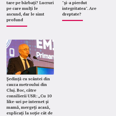
tare pe bărbați? Lucruri
"şi-a pierdut
pe care mulți le
integritatea". Are
ascund, dar le simt
dreptate?
profund
Ședință cu scântei din
cauza metroului din
Cluj. Boc, către
consilierii USR: „Cu 10
like-uri pe internet și
mamă, mergeți acasă,
explicați la soție cât de