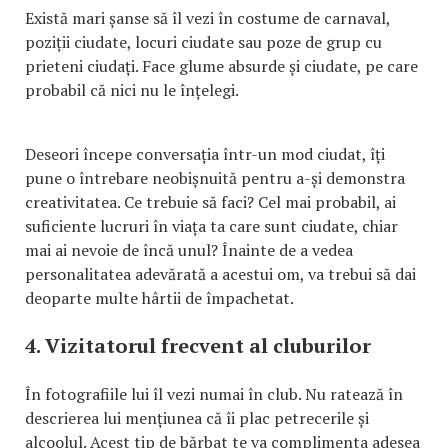
Există mari șanse să îl vezi în costume de carnaval,
poziții ciudate, locuri ciudate sau poze de grup cu
prieteni ciudați. Face glume absurde și ciudate, pe care
probabil că nici nu le înțelegi.
Deseori începe conversația într-un mod ciudat, îți
pune o întrebare neobișnuită pentru a-și demonstra
creativitatea. Ce trebuie să faci? Cel mai probabil, ai
suficiente lucruri în viața ta care sunt ciudate, chiar
mai ai nevoie de încă unul? Înainte de a vedea
personalitatea adevărată a acestui om, va trebui să dai
deoparte multe hârtii de împachetat.
4. Vizitatorul frecvent al cluburilor
În fotografiile lui îl vezi numai în club. Nu ratează în
descrierea lui mențiunea că îi plac petrecerile și
alcoolul. Acest tip de bărbat te va complimenta adesea