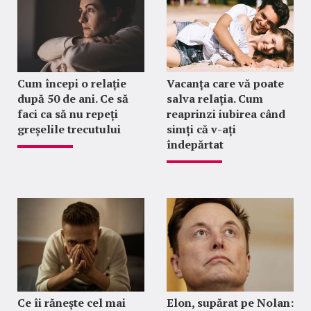
Cum începi o relație
Vacanța care vă poate
după 50 de ani. Ce să
salva relația. Cum
faci ca să nu repeți
reaprinzi iubirea când
greșelile trecutului
simți că v-ați
îndepărtat
Ce îi rănește cel mai
Elon, supărat pe Nolan: