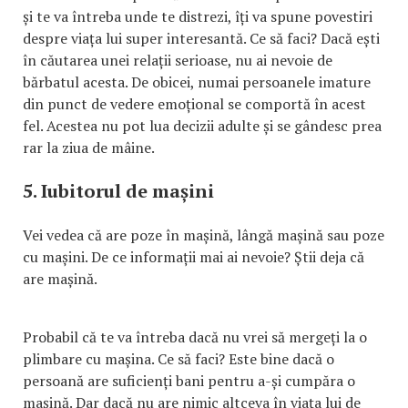
și te va întreba unde te distrezi, îți va spune povestiri
despre viața lui super interesantă. Ce să faci? Dacă ești
în căutarea unei relații serioase, nu ai nevoie de
bărbatul acesta. De obicei, numai persoanele imature
din punct de vedere emoțional se comportă în acest
fel. Acestea nu pot lua decizii adulte și se gândesc prea
rar la ziua de mâine.
5. Iubitorul de mașini
Vei vedea că are poze în mașină, lângă mașină sau poze
cu mașini. De ce informații mai ai nevoie? Știi deja că
are mașină.
Probabil că te va întreba dacă nu vrei să mergeți la o
plimbare cu mașina. Ce să faci? Este bine dacă o
persoană are suficienți bani pentru a-și cumpăra o
mașină. Dar dacă nu are nimic altceva în viața lui de