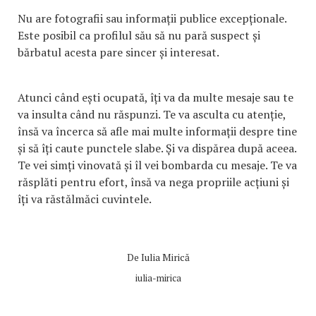
Nu are fotografii sau informații publice excepționale.
Este posibil ca profilul său să nu pară suspect și
bărbatul acesta pare sincer și interesat.
Atunci când ești ocupată, îți va da multe mesaje sau te
va insulta când nu răspunzi. Te va asculta cu atenție,
însă va încerca să afle mai multe informații despre tine
și să îți caute punctele slabe. Și va dispărea după aceea.
Te vei simți vinovată și îl vei bombarda cu mesaje. Te va
răsplăti pentru efort, însă va nega propriile acțiuni și
îți va răstălmăci cuvintele.
De
Iulia Mirică
iulia-mirica