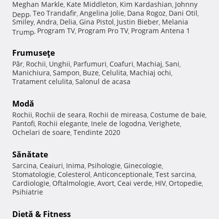
Meghan Markle
Kate Middleton
Kim Kardashian
Johnny
,
,
,
Teo Trandafir
Angelina Jolie
Dana Rogoz
Dani Otil
Depp
,
,
,
,
,
Smiley
Andra
Delia
Gina Pistol
Justin Bieber
Melania
,
,
,
,
,
Program TV
Program Pro TV
Program Antena 1
Trump
,
,
,
Frumuseţe
Păr
Rochii
Unghii
Parfumuri
Coafuri
Machiaj
Sani
,
,
,
,
,
,
,
Manichiura
Sampon
Buze
Celulita
Machiaj ochi
,
,
,
,
,
Tratament celulita
Salonul de acasa
,
Modă
Rochii
Rochii de seara
Rochii de mireasa
Costume de baie
,
,
,
,
Pantofi
Rochii elegante
Inele de logodna
Verighete
,
,
,
,
Ochelari de soare
Tendinte 2020
,
Sănătate
Sarcina
Ceaiuri
Inima
Psihologie
Ginecologie
,
,
,
,
,
Stomatologie
Colesterol
Anticonceptionale
Test sarcina
,
,
,
,
Cardiologie
Oftalmologie
Avort
Ceai verde
HIV
Ortopedie
,
,
,
,
,
,
Psihiatrie
Dietă & Fitness