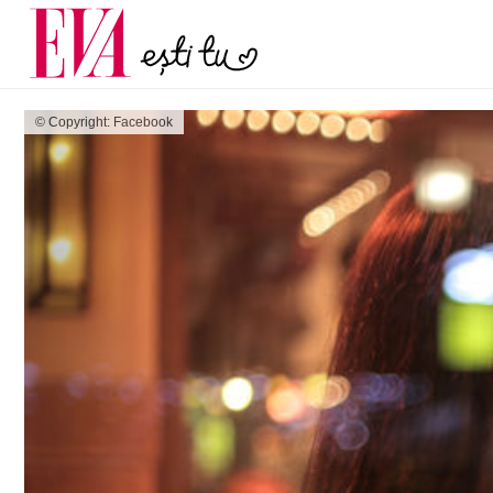
și 60 de ani. De ce te t
Carieră
pe măsură ce înaintez
Actualitate
© Copyright: Facebook