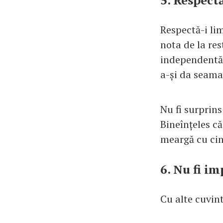
5. Respectă
Respectă-i lim
nota de la re
independentă 
a-și da seama 
Nu fi surprin
Bineînțeles că
meargă cu cine
6. Nu fi im
Cu alte cuvint