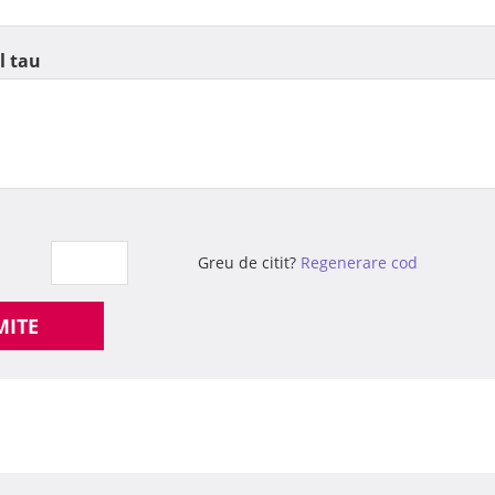
l tau
Greu de citit?
Regenerare cod
MITE