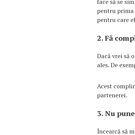
face să se sim
pentru prima d
pentru care el
2. Fă com
Dacă vrei să o
ales. De exemp
Acest complim
partenerei.
3. Nu pune
Încearcă să me