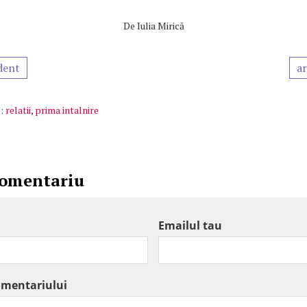
De
Iulia Mirică
dent
ar
:
relatii
,
prima intalnire
comentariu
Emailul tau
omentariului