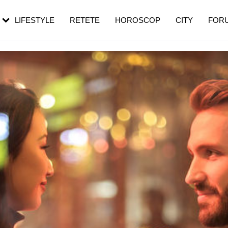
rezești mai des
Cât durează, cum te pregătești și cât
i în vârstă
de dureroasă este investigația
LIFESTYLE
RETETE
HOROSCOP
CITY
FOR