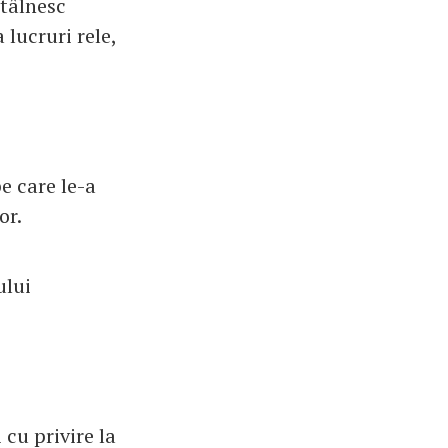
ntâlnesc
lucruri rele,
pe care le-a
or.
ului
 cu privire la