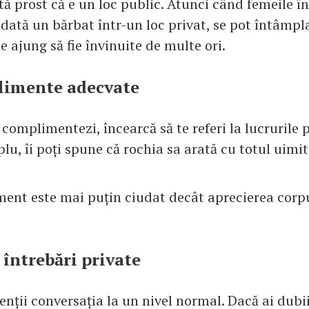
tă prost că e un loc public. Atunci când femeile î
ată un bărbat într-un loc privat, se pot întâmpla 
e ajung să fie învinuite de multe ori.
plimente adecvate
 complimentezi, încearcă să te referi la lucrurile 
lu, îi poți spune că rochia sa arată cu totul uimit
ent este mai puțin ciudat decât aprecierea corp
 întrebări private
nții conversația la un nivel normal. Dacă ai dubii