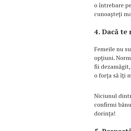
o întrebare p
cunoașteți ma
4. Dacă te 
Femeile nu sun
opțiuni. Norma
fii dezamăgit,
o forța să îți
Niciunul dintr
confirmi bănui
dorința!