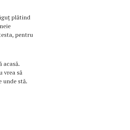
răguț plătind
meie
testa, pentru
ă acasă.
u vrea să
e unde stă.