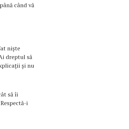
ă până când vă
at niște
Ai dreptul să
plicații și nu
ât să îi
. Respectă-i