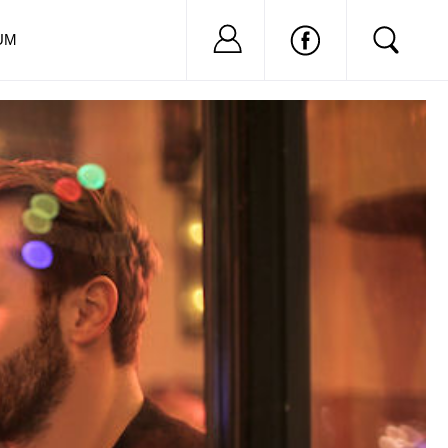
Nu ai cont?
Inregistreaza-
UM