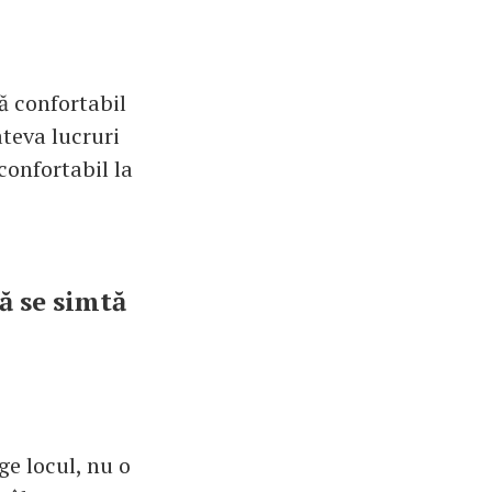
ă confortabil
âteva lucruri
 confortabil la
să se simtă
ge locul, nu o