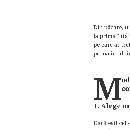
Din păcate, un
la prima întâl
pe care ar tre
prima întâlni
M
od
co
1. Alege un
Dacă ești cel 