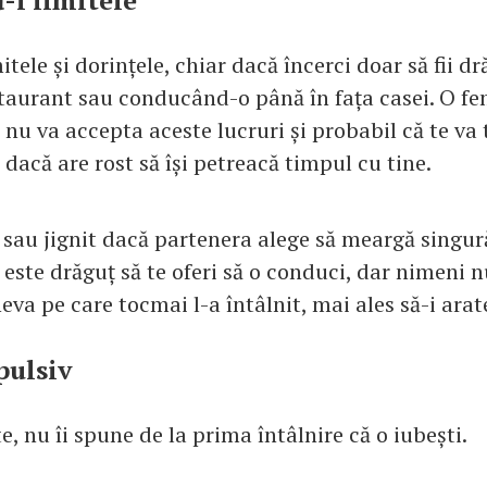
-i limitele
itele și dorințele, chiar dacă încerci doar să fii d
staurant sau conducând-o până în fața casei. O fe
nu va accepta aceste lucruri și probabil că te va 
dacă are rost să își petreacă timpul cu tine.
s sau jignit dacă partenera alege să meargă singur
 este drăguț să te oferi să o conduci, dar nimeni n
va pe care tocmai l-a întâlnit, mai ales să-i arat
pulsiv
e, nu îi spune de la prima întâlnire că o iubești.