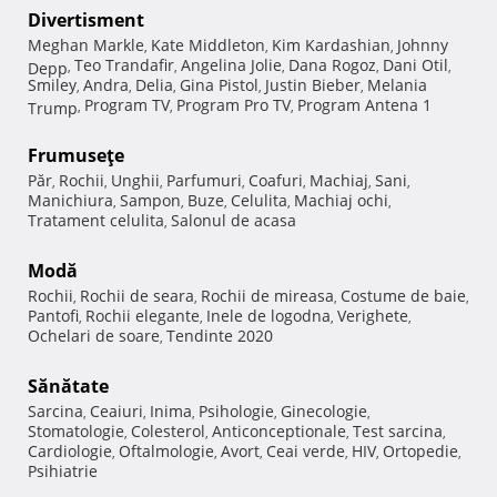
Divertisment
Meghan Markle
Kate Middleton
Kim Kardashian
Johnny
,
,
,
Teo Trandafir
Angelina Jolie
Dana Rogoz
Dani Otil
Depp
,
,
,
,
,
Smiley
Andra
Delia
Gina Pistol
Justin Bieber
Melania
,
,
,
,
,
Program TV
Program Pro TV
Program Antena 1
Trump
,
,
,
Frumuseţe
Păr
Rochii
Unghii
Parfumuri
Coafuri
Machiaj
Sani
,
,
,
,
,
,
,
Manichiura
Sampon
Buze
Celulita
Machiaj ochi
,
,
,
,
,
Tratament celulita
Salonul de acasa
,
Modă
Rochii
Rochii de seara
Rochii de mireasa
Costume de baie
,
,
,
,
Pantofi
Rochii elegante
Inele de logodna
Verighete
,
,
,
,
Ochelari de soare
Tendinte 2020
,
Sănătate
Sarcina
Ceaiuri
Inima
Psihologie
Ginecologie
,
,
,
,
,
Stomatologie
Colesterol
Anticonceptionale
Test sarcina
,
,
,
,
Cardiologie
Oftalmologie
Avort
Ceai verde
HIV
Ortopedie
,
,
,
,
,
,
Psihiatrie