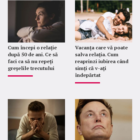
Cum începi o relație
Vacanța care vă poate
după 50 de ani. Ce să
salva relația. Cum
faci ca să nu repeți
reaprinzi iubirea când
greșelile trecutului
simți că v-ați
îndepărtat