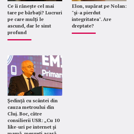
Ce îi rănește cel mai
Elon, supărat pe Nolan:
tare pe bărbați? Lucruri
"şi-a pierdut
pe care mulți le
integritatea". Are
ascund, dar le simt
dreptate?
profund
Ședință cu scântei din
cauza metroului din
Cluj. Boc, către
consilierii USR: „Cu 10
like-uri pe internet și
mamă, mergeți acasă,