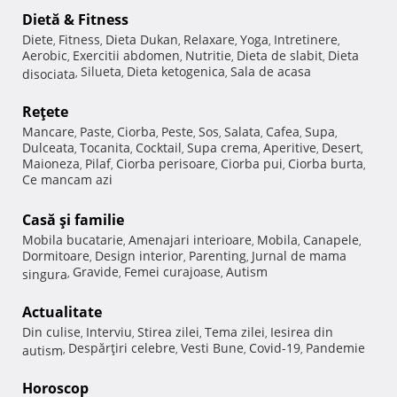
Dietă & Fitness
Diete
Fitness
Dieta Dukan
Relaxare
Yoga
Intretinere
,
,
,
,
,
,
Aerobic
Exercitii abdomen
Nutritie
Dieta de slabit
Dieta
,
,
,
,
Silueta
Dieta ketogenica
Sala de acasa
disociata
,
,
,
Reţete
Mancare
Paste
Ciorba
Peste
Sos
Salata
Cafea
Supa
,
,
,
,
,
,
,
,
Dulceata
Tocanita
Cocktail
Supa crema
Aperitive
Desert
,
,
,
,
,
,
Maioneza
Pilaf
Ciorba perisoare
Ciorba pui
Ciorba burta
,
,
,
,
,
Ce mancam azi
Casă şi familie
Mobila bucatarie
Amenajari interioare
Mobila
Canapele
,
,
,
,
Dormitoare
Design interior
Parenting
Jurnal de mama
,
,
,
Gravide
Femei curajoase
Autism
singura
,
,
,
Actualitate
Din culise
Interviu
Stirea zilei
Tema zilei
Iesirea din
,
,
,
,
Despărţiri celebre
Vesti Bune
Covid-19
Pandemie
autism
,
,
,
,
Horoscop