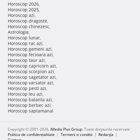
Horoscop 2026
,
Horoscop 2025
,
Horoscop azi
,
Horoscop dragoste
,
Horoscop chinezesc
,
Astrologie
,
Horoscop lunar
,
Horoscop rac azi
,
Horoscop gemeni azi
,
Horoscop fecioara azi
,
Horoscop taur azi
,
Horoscop capricorn azi
,
Horoscop scorpion azi
,
Horoscop sagetator azi
,
Horoscop varsator azi
,
Horoscop pesti azi
,
Horoscop leu azi
,
Horoscop balanta azi
,
Horoscop berbec azi
,
Horoscop saptamanal
Copyright © 2001-2026,
iMedia Plus Group
. Toate drepturile rezervate
Politica de confidențialitate
|
Termeni si conditii
|
Redacţia
|
Contact