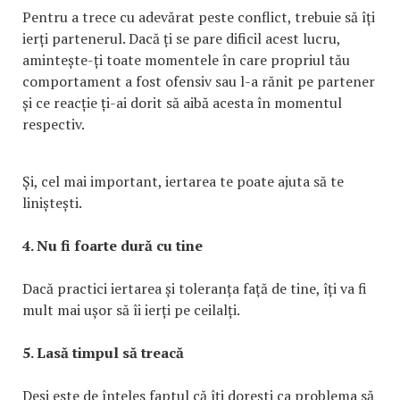
Pentru a trece cu adevărat peste conflict, trebuie să îți
ierți partenerul. Dacă ți se pare dificil acest lucru,
amintește-ți toate momentele în care propriul tău
comportament a fost ofensiv sau l-a rănit pe partener
și ce reacție ți-ai dorit să aibă acesta în momentul
respectiv.
Și, cel mai important, iertarea te poate ajuta să te
liniștești.
4. Nu fi foarte dură cu tine
Dacă practici iertarea și toleranța față de tine, îți va fi
mult mai ușor să îi ierți pe ceilalți.
5. Lasă timpul să treacă
Deși este de înțeles faptul că îți dorești ca problema să