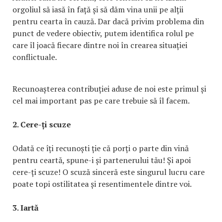
orgoliul să iasă în față și să dăm vina unii pe alții
pentru cearta în cauză. Dar dacă privim problema din
punct de vedere obiectiv, putem identifica rolul pe
care îl joacă fiecare dintre noi în crearea situației
conflictuale.
Recunoașterea contribuției aduse de noi este primul și
cel mai important pas pe care trebuie să îl facem.
2. Cere-ți scuze
Odată ce îți recunoști ție că porți o parte din vină
pentru ceartă, spune-i și partenerului tău! Și apoi
cere-ți scuze! O scuză sinceră este singurul lucru care
poate topi ostilitatea și resentimentele dintre voi.
3. Iartă