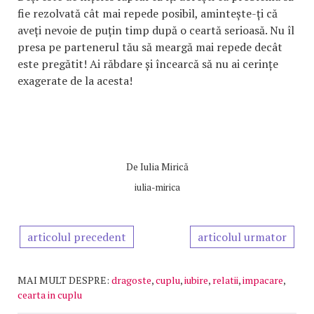
fie rezolvată cât mai repede posibil, amintește-ți că
aveți nevoie de puțin timp după o ceartă serioasă. Nu îl
presa pe partenerul tău să meargă mai repede decât
este pregătit! Ai răbdare și încearcă să nu ai cerințe
exagerate de la acesta!
De
Iulia Mirică
iulia-mirica
articolul precedent
articolul urmator
MAI MULT DESPRE:
dragoste
,
cuplu
,
iubire
,
relatii
,
impacare
,
cearta in cuplu