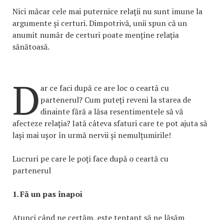
Nici măcar cele mai puternice relații nu sunt imune la
argumente și certuri. Dimpotrivă, unii spun că un
anumit număr de certuri poate menține relația
sănătoasă.
D
ar ce faci după ce are loc o ceartă cu
partenerul? Cum puteți reveni la starea de
dinainte fără a lăsa resentimentele să vă
afecteze relația? Iată câteva sfaturi care te pot ajuta să
lași mai ușor în urmă nervii și nemulțumirile!
Lucruri pe care le poți face după o ceartă cu
partenerul
1. Fă un pas înapoi
Atunci când ne certăm, este tentant să ne lăsăm