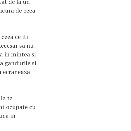
tat de la un
bucura de ceea
 ceea ce iti
necesar sa nu
a in mintea si
a gandurile si
na ecraneaza
la ta
unt ocupate cu
duca in