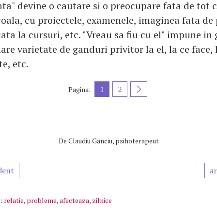
ta" devine o cautare si o preocupare fata de tot c
coala, cu proiectele, examenele, imaginea fata de 
ata la cursuri, etc. "Vreau sa fiu cu el" impune in
re varietate de ganduri privitor la el, la ce face, 
e, etc.
1
2
Pagina:
De
Claudiu Ganciu, psihoterapeut
dent
ar
:
relatie
,
probleme
,
afecteaza
,
zilnice