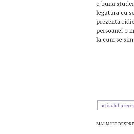
o buna studen
legatura cu s
prezenta ridic
persoanei o ma
la cum se simt
articolul prece
MAI MULT DESPRE