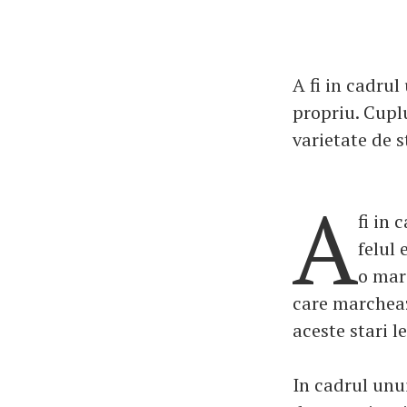
A fi in cadrul
propriu. Cupl
varietate de s
A
fi in 
felul 
o mare
care marcheaz
aceste stari l
In cadrul unui