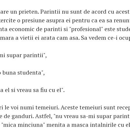
 are un prieten. Parintii nu sunt de acord cu acest
ercite o presiune asupra ei pentru ca ea sa renunt
ta economic de parinti si "profesional" este stud
umara a vietii ei arata cam asa. Sa vedem ce-i oc
i supar parintii",
 o buna studenta",
 el si vreau sa fiu cu el".
i le voi numi temeiuri. Aceste temeiuri sunt recep
 de ganduri. Astfel, "nu vreau sa-mi supar parinti
 "mica minciuna" menita a masca intalnirile cu el.