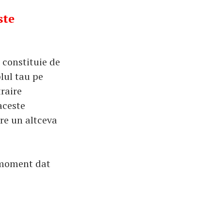
ste
 constituie de
lul tau pe
traire
aceste
pre un altceva
n moment dat