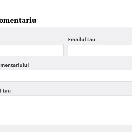
comentariu
Emailul tau
omentariului
l tau