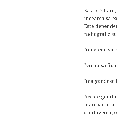
Ea are 21 ani,
incearca sa ex
Este dependen
radiografie s
"nu vreau sa-m
"vreau sa fiu
"ma gandesc la
Aceste gandur
mare varietate
stratagema, o