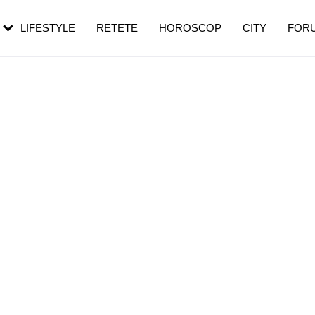
rezești mai des
Cât durează, cum te pregătești și cât
i în vârstă
de dureroasă este investigația
LIFESTYLE
RETETE
HOROSCOP
CITY
FOR