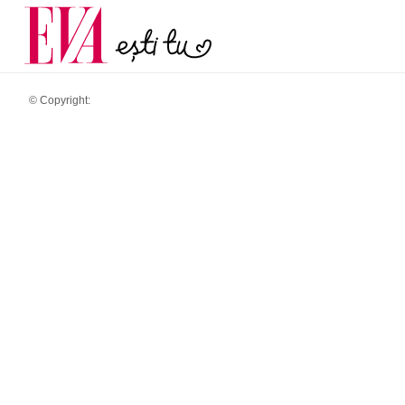
și 60 de ani. De ce te t
Carieră
pe măsură ce înaintez
Actualitate
© Copyright: