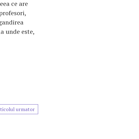
eea ce are
profesori,
 gandirea
la unde este,
ticolul urmator