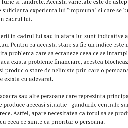
furie si tandrete. Aceasta varietate este de astep
e suficienta experienta lui "impreuna" si care se 
in cadrul lui.
rii in cadrul lui sau in afara lui sunt indicative a
au. Pentru ca aceasta stare sa fie un indice este 
ita problema care sa ecraneze ceea ce se intampl
 Daca exista probleme financiare, acestea blocheaz
si produc o stare de neliniste prin care o persoa
e exista cu adevarat.
 soacra sau alte persoane care reprezinta principa
e produce aceeasi situatie - gandurile centrale s
rece. Astfel, apare necesitatea ca totul sa se pro
cu ceea ce simte ca prioritar o persoana.