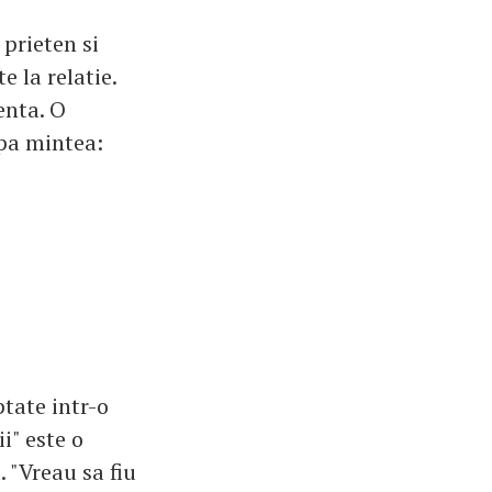
 prieten si
e la relatie.
enta. O
upa mintea:
tate intr-o
i" este o
 "Vreau sa fiu