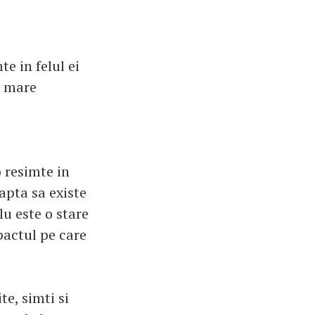
e in felul ei
o mare
o resimte in
apta sa existe
lu este o stare
pactul pe care
te, simti si