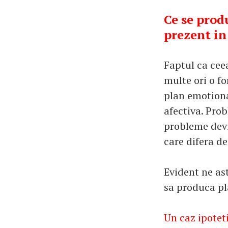
Ce se produ
prezent in
Faptul ca cee
multe ori o f
plan emotional
afectiva. Pro
probleme devin
care difera de
Evident ne as
sa produca pla
Un caz ipotet