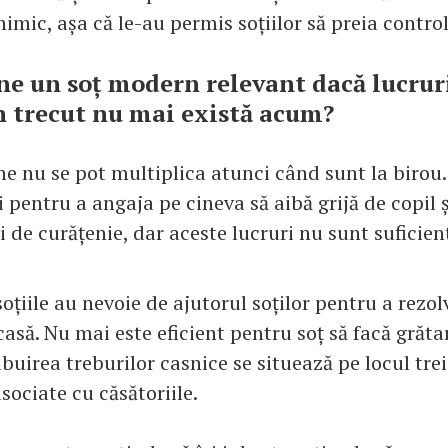
nimic, așa că le-au permis soțiilor să preia control
 un soț modern relevant dacă lucruril
n trecut nu mai există acum?
ne nu se pot multiplica atunci când sunt la birou.
i pentru a angaja pe cineva să aibă grijă de copil ș
i de curățenie, dar aceste lucruri nu sunt suficien
oțiile au nevoie de ajutorul soților pentru a rezol
casă. Nu mai este eficient pentru soț să facă grăt
ibuirea treburilor casnice se situează pe locul trei
sociate cu căsătoriile.