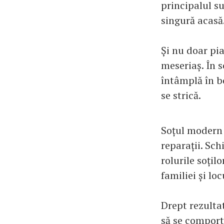
principalul su
singură acasă
Și nu doar pia
meseriaș. În 
întâmplă în b
se strică.
Soțul modern 
reparații. Sch
rolurile soțil
familiei și lo
Drept rezultat
să se comporte