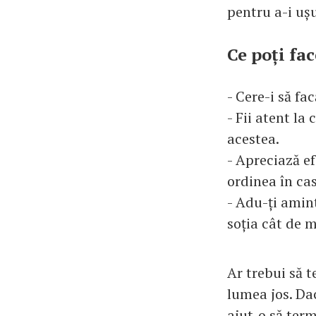
pentru a-i ușu
Ce poți fac
- Cere-i să fac
- Fii atent la 
acestea.
- Apreciază ef
ordinea în cas
- Adu-ți amint
soția cât de m
Ar trebui să 
lumea jos. Dac
ajut-o să term