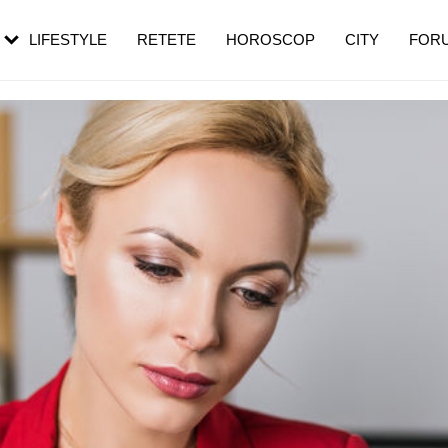
rebui să mergi
și 60 de ani. De ce te trezești mai des
pe măsură ce înaintezi în vârstă
LIFESTYLE
RETETE
HOROSCOP
CITY
FOR