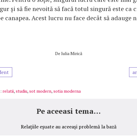
ngur și să fie nevoită să facă totul singură este ca 
 pe canapea. Acest lucru nu face decât să adauge n
De
Iulia Mirică
dent
ar
:
relatii
,
studiu
,
sot modern
,
sotia moderna
Pe aceeasi tema...
Relațiile eșuate au aceeași problemă la bază