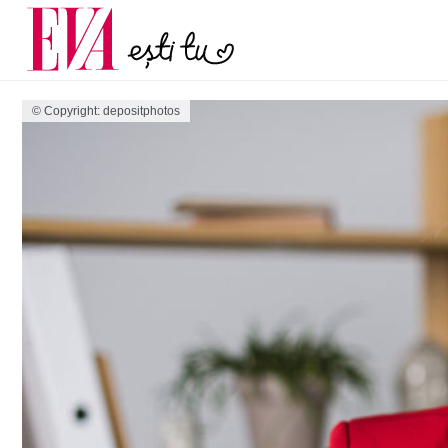
menopauză și când ar t
Carieră
la medic
Actualitate
© Copyright: depositphotos