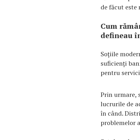
de făcut este 
Cum rămâne
defineau î
Soțiile moder
suficienți ban
pentru servici
Prin urmare, s
lucrurile de a
în când. Distr
problemelor a