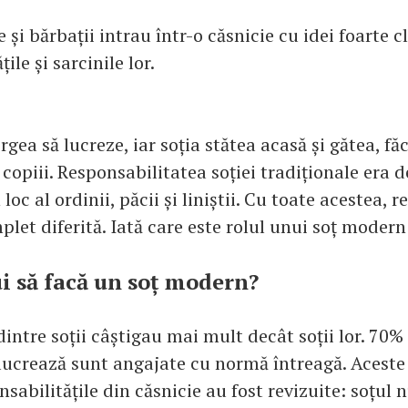
 și bărbații intrau într-o căsnicie cu idei foarte c
ile și sarcinile lor.
rgea să lucreze, iar soția stătea acasă și gătea, fă
 copiii. Responsabilitatea soției tradiționale era d
loc al ordinii, păcii și liniștii. Cu toate acestea, r
let diferită. Iată care este rolul unui soț modern
ui să facă un soț modern?
intre soții câștigau mai mult decât soții lor. 70%
ucrează sunt angajate cu normă întreagă. Aceste s
sabilitățile din căsnicie au fost revizuite: soțul 