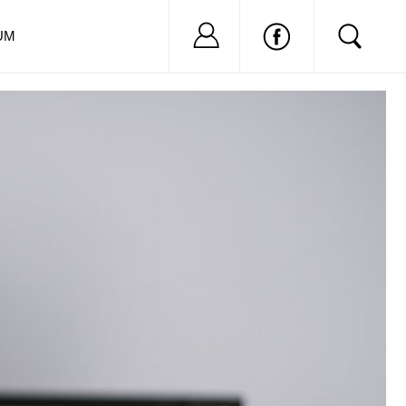
Nu ai cont?
Inregistreaza-
UM