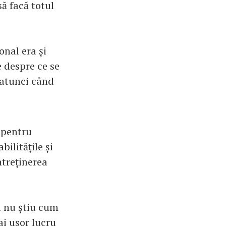
să facă totul
onal era și
 despre ce se
 atunci când
 pentru
bilitățile și
ntreținerea
ia nu știu cum
ai ușor lucru