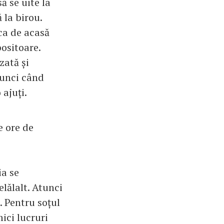
ă se uite la
 la birou.
ca de acasă
bositoare.
zată și
atunci când
 ajuți.
e ore de
ia se
elălalt. Atunci
ă. Pentru soțul
ici lucruri