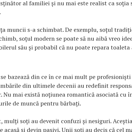
sținător al familiei și nu mai este realist ca soția 
.
ța muncii s-a schimbat. De exemplu, soțul tradiți
schimb, soțul modern se poate să nu aibă vreo idee
oilerul său și probabil că nu poate repara toaleta
se bazează din ce în ce mai mult pe profesioniști
imbările din ultimele decenii au redefinit responsa
or. Nu mai există noțiunea romantică asociată cu î
curile de muncă pentru bărbați.
, mulți soți au devenit confuzi și nesiguri. Aceșt
 acasă și devin pasivi. Unii soți au decis că cel m