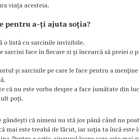
ra viața acesteia.
e pentru a-ți ajuta soția?
ă o listă cu sarcinile invizibile.
ce sarcini face în fiecare zi și încearcă să preiei o 
ortul și sarcinile pe care le face pentru a menține 
ă.
e că nu este vorba despre a face jumătate din lucr
ult poți.
te gândești că nimeni nu stă jos până când nu poat
ă mai este treabă de făcut, iar soția ta încă este î
ine. Pentru o soție, singurul lucru care este mai 