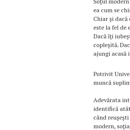
Soțul modern n
ea cum se chin
Chiar și dacă
este la fel de
Dacă îți iubeș
copleșită. Dac
ajungi acasă i
Potrivit Unive
muncă suplime
Adevărata inti
identifică atâ
când reușești 
modern, soția 