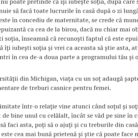
u poate pretinde că își iubește soția, după care s
uie să facă toate lucrurile în casă după o zi lungă
 este în concediu de maternitate, se crede că mun
 epuizantă ca cea de la birou, dacă nu chiar mai o
ti soția, înseamnă că recunoști faptul că este epui
ă îți iubești soția și vrei ca aceasta să știe asta, 
ntri în cea de-a doua parte a programului tău și o
rsității din Michigan, viața cu un soț adaugă șapt
ntare de treburi casnice pentru femei.
mitate într-o relație vine atunci când soțul și soț
t de bine unul cu celălalt, încât se văd pe sine în c
să faci asta, poți să o ajuți și cu treburile din cas
este cea mai bună prietenă și știe că poate face m