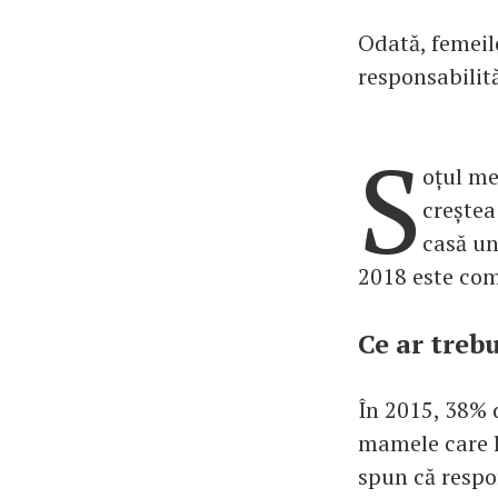
Odată, femeile
responsabilităț
S
oțul me
creștea
casă un 
2018 este comp
Ce ar treb
În 2015, 38% d
mamele care l
spun că respon