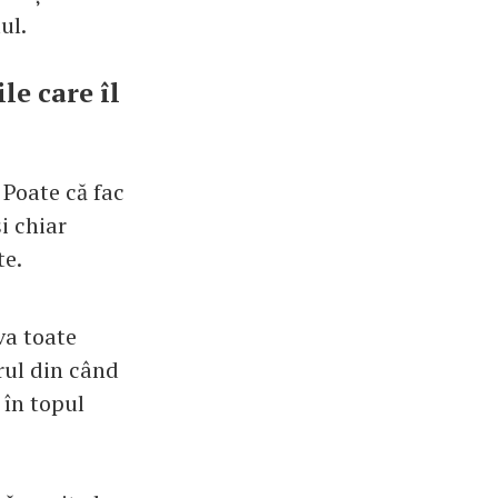
ul.
e care îl
 Poate că fac
i chiar
te.
va toate
arul din când
 în topul