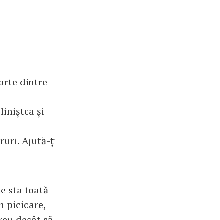
parte dintre
liniștea și
uri. Ajută-ți
e sta toată
n picioare,
greu decât să