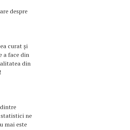
lare despre
cea curat și
e a face din
ealitatea din
!
 dintre
tatistici ne
nu mai este