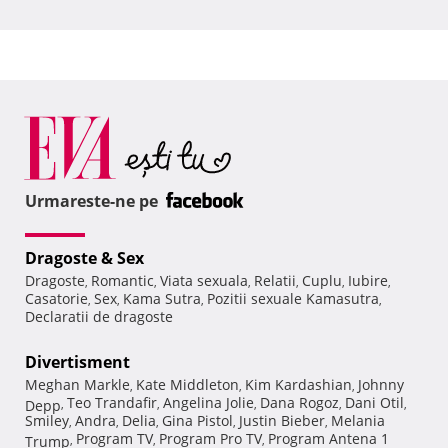
Urmareste-ne pe
Dragoste & Sex
Dragoste
Romantic
Viata sexuala
Relatii
Cuplu
Iubire
,
,
,
,
,
,
Casatorie
Sex
Kama Sutra
Pozitii sexuale Kamasutra
,
,
,
,
Declaratii de dragoste
Divertisment
Meghan Markle
Kate Middleton
Kim Kardashian
Johnny
,
,
,
Teo Trandafir
Angelina Jolie
Dana Rogoz
Dani Otil
Depp
,
,
,
,
,
Smiley
Andra
Delia
Gina Pistol
Justin Bieber
Melania
,
,
,
,
,
Program TV
Program Pro TV
Program Antena 1
Trump
,
,
,