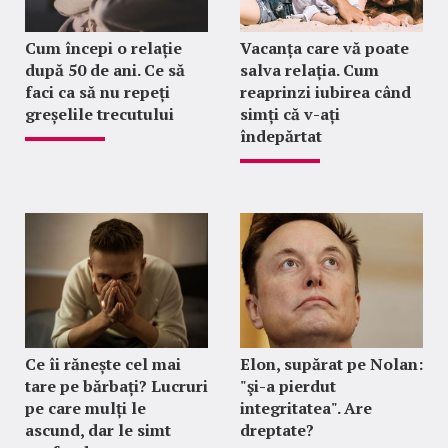
Cum începi o relație
Vacanța care vă poate
după 50 de ani. Ce să
salva relația. Cum
faci ca să nu repeți
reaprinzi iubirea când
greșelile trecutului
simți că v-ați
îndepărtat
Ce îi rănește cel mai
Elon, supărat pe Nolan:
tare pe bărbați? Lucruri
"şi-a pierdut
pe care mulți le
integritatea". Are
ascund, dar le simt
dreptate?