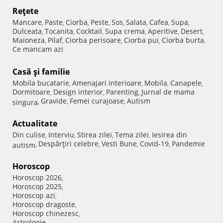
Reţete
Mancare
Paste
Ciorba
Peste
Sos
Salata
Cafea
Supa
,
,
,
,
,
,
,
,
Dulceata
Tocanita
Cocktail
Supa crema
Aperitive
Desert
,
,
,
,
,
,
Maioneza
Pilaf
Ciorba perisoare
Ciorba pui
Ciorba burta
,
,
,
,
,
Ce mancam azi
Casă şi familie
Mobila bucatarie
Amenajari interioare
Mobila
Canapele
,
,
,
,
Dormitoare
Design interior
Parenting
Jurnal de mama
,
,
,
Gravide
Femei curajoase
Autism
singura
,
,
,
Actualitate
Din culise
Interviu
Stirea zilei
Tema zilei
Iesirea din
,
,
,
,
Despărţiri celebre
Vesti Bune
Covid-19
Pandemie
autism
,
,
,
,
Horoscop
Horoscop 2026
,
Horoscop 2025
,
Horoscop azi
,
Horoscop dragoste
,
Horoscop chinezesc
,
Astrologie
,