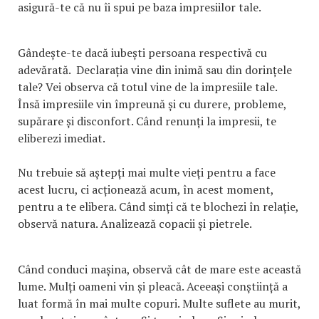
asigură-te că nu îi spui pe baza impresiilor tale.
Gândește-te dacă iubești persoana respectivă cu
adevărată. Declarația vine din inimă sau din dorințele
tale? Vei observa că totul vine de la impresiile tale.
Însă impresiile vin împreună și cu durere, probleme,
supărare și disconfort. Când renunți la impresii, te
eliberezi imediat.
Nu trebuie să aștepți mai multe vieți pentru a face
acest lucru, ci acționează acum, în acest moment,
pentru a te elibera. Când simți că te blochezi în relație,
observă natura. Analizează copacii și pietrele.
Când conduci mașina, observă cât de mare este această
lume. Mulți oameni vin și pleacă. Aceeași conștiință a
luat formă în mai multe copuri. Multe suflete au murit,