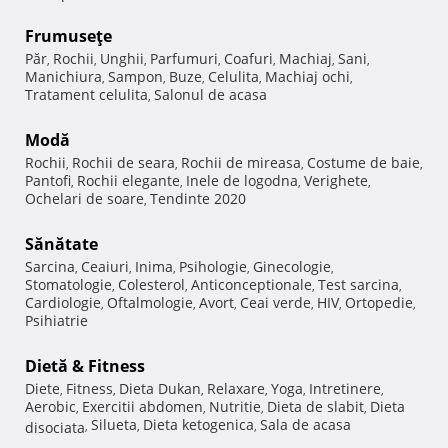
Frumuseţe
Păr
Rochii
Unghii
Parfumuri
Coafuri
Machiaj
Sani
,
,
,
,
,
,
,
Manichiura
Sampon
Buze
Celulita
Machiaj ochi
,
,
,
,
,
Tratament celulita
Salonul de acasa
,
Modă
Rochii
Rochii de seara
Rochii de mireasa
Costume de baie
,
,
,
,
Pantofi
Rochii elegante
Inele de logodna
Verighete
,
,
,
,
Ochelari de soare
Tendinte 2020
,
Sănătate
Sarcina
Ceaiuri
Inima
Psihologie
Ginecologie
,
,
,
,
,
Stomatologie
Colesterol
Anticonceptionale
Test sarcina
,
,
,
,
Cardiologie
Oftalmologie
Avort
Ceai verde
HIV
Ortopedie
,
,
,
,
,
,
Psihiatrie
Dietă & Fitness
Diete
Fitness
Dieta Dukan
Relaxare
Yoga
Intretinere
,
,
,
,
,
,
Aerobic
Exercitii abdomen
Nutritie
Dieta de slabit
Dieta
,
,
,
,
Silueta
Dieta ketogenica
Sala de acasa
disociata
,
,
,