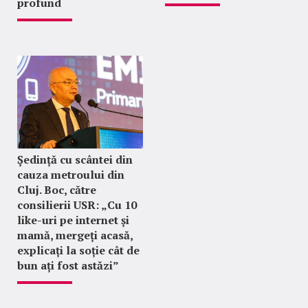
profund
Ședință cu scântei din
cauza metroului din
Cluj. Boc, către
consilierii USR: „Cu 10
like-uri pe internet și
mamă, mergeți acasă,
explicați la soție cât de
bun ați fost astăzi”