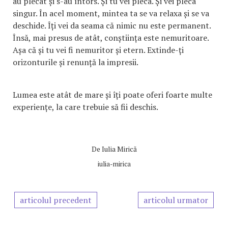
au plecat și s-au întors. Și tu vei pleca. Și vei pleca
singur. În acel moment, mintea ta se va relaxa și se va
deschide. Îți vei da seama că nimic nu este permanent.
Însă, mai presus de atât, conștiința este nemuritoare.
Așa că și tu vei fi nemuritor și etern. Extinde-ți
orizonturile și renunță la impresii.
Lumea este atât de mare și îți poate oferi foarte multe
experiențe, la care trebuie să fii deschis.
De
Iulia Mirică
iulia-mirica
articolul precedent
articolul urmator