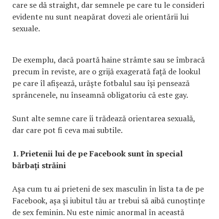
care se dă straight, dar semnele pe care tu le consideri
evidente nu sunt neapărat dovezi ale orientării lui
sexuale.
De exemplu, dacă poartă haine strâmte sau se îmbracă
precum în reviste, are o grijă exagerată față de lookul
pe care îl afișează, urăște fotbalul sau își pensează
sprâncenele, nu înseamnă obligatoriu că este gay.
Sunt alte semne care îi trădează orientarea sexuală,
dar care pot fi ceva mai subtile.
1. Prietenii lui de pe Facebook sunt în special
bărbați străini
Așa cum tu ai prieteni de sex masculin în lista ta de pe
Facebook, așa și iubitul tău ar trebui să aibă cunoștințe
de sex feminin. Nu este nimic anormal în această