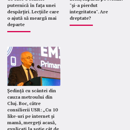
puternică în fața unei
"şi-a pierdut
despărțiri. Lecțiile care
integritatea". Are
o ajută să meargă mai
dreptate?
departe
Ședință cu scântei din
cauza metroului din
Cluj. Boc, către
consilierii USR: „Cu 10
like-uri pe internet și
mamă, mergeți acasă,
explicați la soție cât de