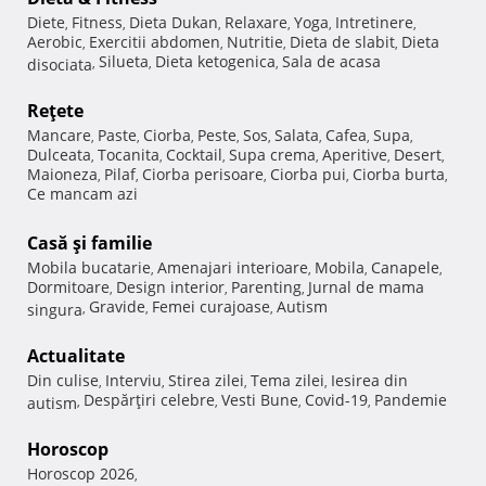
Diete
Fitness
Dieta Dukan
Relaxare
Yoga
Intretinere
,
,
,
,
,
,
Aerobic
Exercitii abdomen
Nutritie
Dieta de slabit
Dieta
,
,
,
,
Silueta
Dieta ketogenica
Sala de acasa
disociata
,
,
,
Reţete
Mancare
Paste
Ciorba
Peste
Sos
Salata
Cafea
Supa
,
,
,
,
,
,
,
,
Dulceata
Tocanita
Cocktail
Supa crema
Aperitive
Desert
,
,
,
,
,
,
Maioneza
Pilaf
Ciorba perisoare
Ciorba pui
Ciorba burta
,
,
,
,
,
Ce mancam azi
Casă şi familie
Mobila bucatarie
Amenajari interioare
Mobila
Canapele
,
,
,
,
Dormitoare
Design interior
Parenting
Jurnal de mama
,
,
,
Gravide
Femei curajoase
Autism
singura
,
,
,
Actualitate
Din culise
Interviu
Stirea zilei
Tema zilei
Iesirea din
,
,
,
,
Despărţiri celebre
Vesti Bune
Covid-19
Pandemie
autism
,
,
,
,
Horoscop
Horoscop 2026
,