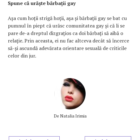
Spune că urăște bărbații gay
Așa cum hoții strigă hoții, așa și bărbații gay se bat cu
pumnul în piept că urăsc comunitatea gay și că li se
pare de-a dreptul dizgrațios ca doi bărbați să aibă o
relație. Prin aceasta, ei nu fac altceva decât să încerce
să-și ascundă adevărata orientare sexuală de criticile
celor din jur.
De
Natalia Irimia