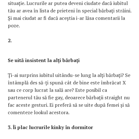
situație. Lucrurile ar putea deveni ciudate dacă iubitul
tău ar avea în lista de prieteni în special bărbați străini.
Și mai ciudat ar fi dacă aceștia i-ar lăsa comentarii la
poze.
2.
Se uită insistent la alți bărbați
Ți-ai surprins iubitul uitându-se lung la alți bărbați? Se
întâmplă des să-ți spună cât de bine este îmbrăcat X
sau ce corp lucrat la sală are? Este posibil ca
partenerul tău să fie gay, deoarece bărbații straight nu
fac aceste gesturi. Ei preferă să se uite după femei și să
comenteze lookul acestora.
3. Îi plac lucrurile kinky în dormitor