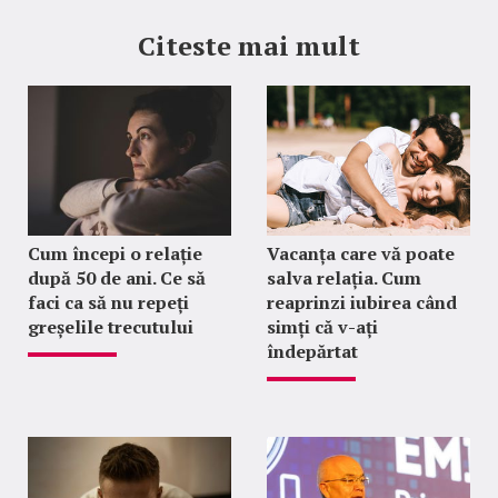
Citeste mai mult
Cum începi o relație
Vacanța care vă poate
după 50 de ani. Ce să
salva relația. Cum
faci ca să nu repeți
reaprinzi iubirea când
greșelile trecutului
simți că v-ați
îndepărtat