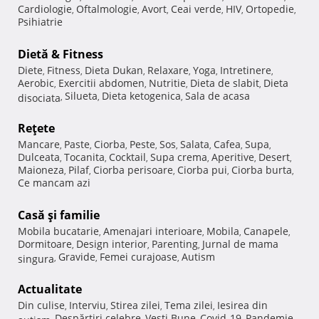
Cardiologie
Oftalmologie
Avort
Ceai verde
HIV
Ortopedie
,
,
,
,
,
,
Psihiatrie
Dietă & Fitness
Diete
Fitness
Dieta Dukan
Relaxare
Yoga
Intretinere
,
,
,
,
,
,
Aerobic
Exercitii abdomen
Nutritie
Dieta de slabit
Dieta
,
,
,
,
Silueta
Dieta ketogenica
Sala de acasa
disociata
,
,
,
Reţete
Mancare
Paste
Ciorba
Peste
Sos
Salata
Cafea
Supa
,
,
,
,
,
,
,
,
Dulceata
Tocanita
Cocktail
Supa crema
Aperitive
Desert
,
,
,
,
,
,
Maioneza
Pilaf
Ciorba perisoare
Ciorba pui
Ciorba burta
,
,
,
,
,
Ce mancam azi
Casă şi familie
Mobila bucatarie
Amenajari interioare
Mobila
Canapele
,
,
,
,
Dormitoare
Design interior
Parenting
Jurnal de mama
,
,
,
Gravide
Femei curajoase
Autism
singura
,
,
,
Actualitate
Din culise
Interviu
Stirea zilei
Tema zilei
Iesirea din
,
,
,
,
Despărţiri celebre
Vesti Bune
Covid-19
Pandemie
autism
,
,
,
,