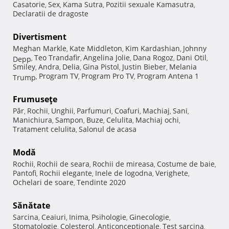
Casatorie
Sex
Kama Sutra
Pozitii sexuale Kamasutra
,
,
,
,
Declaratii de dragoste
Divertisment
Meghan Markle
Kate Middleton
Kim Kardashian
Johnny
,
,
,
Teo Trandafir
Angelina Jolie
Dana Rogoz
Dani Otil
Depp
,
,
,
,
,
Smiley
Andra
Delia
Gina Pistol
Justin Bieber
Melania
,
,
,
,
,
Program TV
Program Pro TV
Program Antena 1
Trump
,
,
,
Frumuseţe
Păr
Rochii
Unghii
Parfumuri
Coafuri
Machiaj
Sani
,
,
,
,
,
,
,
Manichiura
Sampon
Buze
Celulita
Machiaj ochi
,
,
,
,
,
Tratament celulita
Salonul de acasa
,
Modă
Rochii
Rochii de seara
Rochii de mireasa
Costume de baie
,
,
,
,
Pantofi
Rochii elegante
Inele de logodna
Verighete
,
,
,
,
Ochelari de soare
Tendinte 2020
,
Sănătate
Sarcina
Ceaiuri
Inima
Psihologie
Ginecologie
,
,
,
,
,
Stomatologie
Colesterol
Anticonceptionale
Test sarcina
,
,
,
,