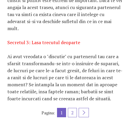
cinstit si pozitiv este extrem de important. Daca te vei
angaja la acest traseu, atunci cu siguranta partenerul
tau va simti ca exista cineva care il intelege cu
adevarat si-si va deschide sufletul din ce in ce mai
mult.
Secretul 3: Lasa trecutul deoparte
Ai avut vreodata o "discutie" cu partenerul tau care a
sfarsit transformandu-se intr-o insiruire de suparari,
de lucruri pe care le-a facut gresit, de feluri in care te-
a ranit si de lucruri pe care ti le datoreaza in acest
moment? Se intampla la un moment dat in aproape
toate relatiile, insa faptele raman; barbatii se simt
foarte incurcati cand se creeaza astfel de situatii.
1
2
Pagina: