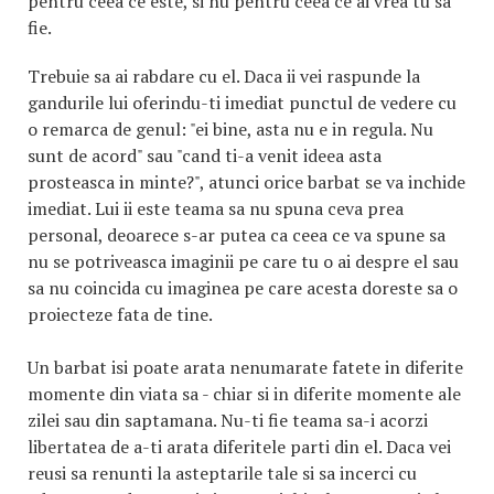
pentru ceea ce este, si nu pentru ceea ce ai vrea tu sa
fie.
Trebuie sa ai rabdare cu el. Daca ii vei raspunde la
gandurile lui oferindu-ti imediat punctul de vedere cu
o remarca de genul: "ei bine, asta nu e in regula. Nu
sunt de acord" sau "cand ti-a venit ideea asta
prosteasca in minte?", atunci orice barbat se va inchide
imediat. Lui ii este teama sa nu spuna ceva prea
personal, deoarece s-ar putea ca ceea ce va spune sa
nu se potriveasca imaginii pe care tu o ai despre el sau
sa nu coincida cu imaginea pe care acesta doreste sa o
proiecteze fata de tine.
Un barbat isi poate arata nenumarate fatete in diferite
momente din viata sa - chiar si in diferite momente ale
zilei sau din saptamana. Nu-ti fie teama sa-i acorzi
libertatea de a-ti arata diferitele parti din el. Daca vei
reusi sa renunti la asteptarile tale si sa incerci cu