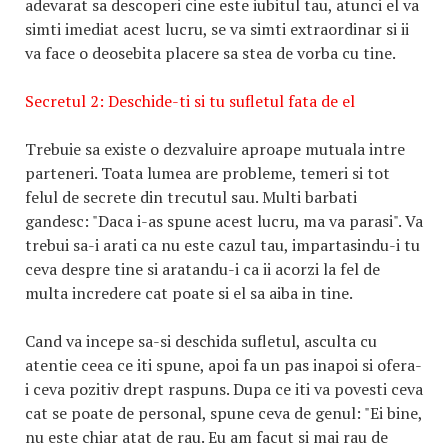
adevarat sa descoperi cine este iubitul tau, atunci el va
simti imediat acest lucru, se va simti extraordinar si ii
va face o deosebita placere sa stea de vorba cu tine.
Secretul 2: Deschide-ti si tu sufletul fata de el
Trebuie sa existe o dezvaluire aproape mutuala intre
parteneri. Toata lumea are probleme, temeri si tot
felul de secrete din trecutul sau. Multi barbati
gandesc: "Daca i-as spune acest lucru, ma va parasi". Va
trebui sa-i arati ca nu este cazul tau, impartasindu-i tu
ceva despre tine si aratandu-i ca ii acorzi la fel de
multa incredere cat poate si el sa aiba in tine.
Cand va incepe sa-si deschida sufletul, asculta cu
atentie ceea ce iti spune, apoi fa un pas inapoi si ofera-
i ceva pozitiv drept raspuns. Dupa ce iti va povesti ceva
cat se poate de personal, spune ceva de genul: "Ei bine,
nu este chiar atat de rau. Eu am facut si mai rau de