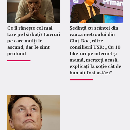
Ce îi rănește cel mai
Ședință cu scântei din
tare pe bărbați? Lucruri
cauza metroului din
pe care mulți le
Cluj. Boc, către
ascund, dar le simt
consilierii USR: „Cu 10
profund
like-uri pe internet și
mamă, mergeți acasă,
explicați la soție cât de
bun ați fost astăzi”