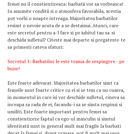
femei nu il constientizeaza: barbatii vor sa vorbeasca!
In anumite conditii si o atmosfera favorabila, acestia
pot vorbi o noapte intreaga. Majoritatea barbatilor
resimt o nevoie acuta de a se destainui. Atunci, care
este secretul pentru a-l face si pe iubitul tau sa-si
deschida sufletul? Citeste mai departe si pregateste-te
sa primesti cateva sfaturi:
Secretul 1: Barbatilor le este teama de respingere - pe
bune!
Este foarte adevarat. Majoritatea barbatilor simt ca
femeile sunt foarte critice cu ei si se tem ca nu cumva,
in momentul in care isi vor deschide sufletul, cineva sa
inceapa sa rada de ei, facandu-i sa se simta respinsi si
umiliti. Este foarte important pentru femei sa
constientizeze faptul ca ego-ul masculin si simtul
identitatii sunt in general mult mai fragile la barbati
decat la femei si, drept urmare, pot fi mult mai usor