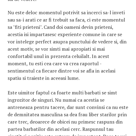
Nu este deloc momentul potrivit sa incerci sa-l inveti
sau sa-i arati ce ar fi trebuit sa faca, ci este momentul
sa "fiti prieteni". Cand doi oameni devin prieteni,
acestia isi impartasesc experiente comune in care se
vor intelege perfect asupra punctului de vedere si, din
acest motiv, se vor simti mai apropiati si mai
confortabil unul in prezenta celuilalt. In acest
moment, tu esti cea care va crea raportul -
sentimentul ca fiecare dintre voi se afla in acelasi
spatiu si traieste in aceeasi lume.
Este uimitor faptul ca foarte multi barbati se simt
ingrozitor de singuri. Nu numai ca acestia se
antreneaza pentru tacere, dar sunt convinsi ca nu este
de demnitatea masculina sa dea frau liber starilor prin
care trec, deoarece de obicei nu primesc raspuns din
partea barbatilor din acelasi cerc. Raspunsul tau