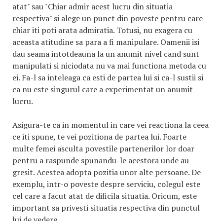
atat" sau "Chiar admir acest lucru din situatia
respectiva" si alege un punct din poveste pentru care
chiar iti poti arata admiratia. Totusi, nu exagera cu
aceasta atitudine sa para a fi manipulare. Oamenii isi
dau seama intotdeauna la un anumit nivel cand sunt
manipulati si niciodata nu va mai functiona metoda cu
ei. Fa-l sa inteleaga ca esti de partea lui si ca-l sustii si
ca nu este singurul care a experimentat un anumit
lucru.
Asigura-te ca in momentul in care vei reactiona la ceea
ce iti spune, te vei pozitiona de partea lui. Foarte
multe femei asculta povestile partenerilor lor doar
pentru a raspunde spunandu-le acestora unde au
gresit. Acestea adopta pozitia unor alte persoane. De
exemplu, intr-o poveste despre serviciu, colegul este
cel care a facut atat de dificila situatia. Oricum, este
important sa privesti situatia respectiva din punctul
lui de vedere.