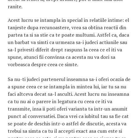
ranite.
Acest lucru se intampla in special in relatiile intime: el
tanjeste dupa recunoastere, vrea sa obtina reactii din
partea ta si sa stie ca te poate multumi. Astfel ca, daca
un barbat va simti ca urmeaza sa-i judeci actiunile sau
sa-l privesti diferit drept raspuns la ceea ce el iti va
spune, atunci fii convinsa ca acesta nu va dori sa
vorbeasca despre ceea ce simte.
Sa nu-ti judeci partenerul inseamna sa-i oferi ocazia de
a spune ceea ce se intampla in mintea lui, iar tu sa nu
faci altceva decat sa-l asculti. Acest lucru nu inseamna
ca tu nu ai o parere in legatura cu ceea ce iti va
transmite, insa ii poti oferi varianta ta intr-un anumit
punct al conversatiei. Daca vrei ca iubitul tau sa fie cat
se poate de deschis intr-o astfel de discutie, acesta va
trebui sa simta ca tu il accepti exact asa cum este si