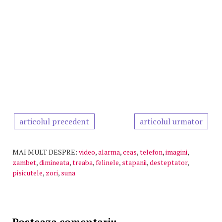
articolul precedent
articolul urmator
MAI MULT DESPRE:
video
,
alarma
,
ceas
,
telefon
,
imagini
,
zambet
,
dimineata
,
treaba
,
felinele
,
stapanii
,
desteptator
,
pisicutele
,
zori
,
suna
Posteaza comentariu