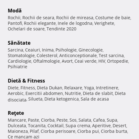
Modă
Rochii
Rochii de seara
Rochii de mireasa
Costume de baie
,
,
,
,
Pantofi
Rochii elegante
Inele de logodna
Verighete
,
,
,
,
Ochelari de soare
Tendinte 2020
,
Sănătate
Sarcina
Ceaiuri
Inima
Psihologie
Ginecologie
,
,
,
,
,
Stomatologie
Colesterol
Anticonceptionale
Test sarcina
,
,
,
,
Cardiologie
Oftalmologie
Avort
Ceai verde
HIV
Ortopedie
,
,
,
,
,
,
Psihiatrie
Dietă & Fitness
Diete
Fitness
Dieta Dukan
Relaxare
Yoga
Intretinere
,
,
,
,
,
,
Aerobic
Exercitii abdomen
Nutritie
Dieta de slabit
Dieta
,
,
,
,
Silueta
Dieta ketogenica
Sala de acasa
disociata
,
,
,
Reţete
Mancare
Paste
Ciorba
Peste
Sos
Salata
Cafea
Supa
,
,
,
,
,
,
,
,
Dulceata
Tocanita
Cocktail
Supa crema
Aperitive
Desert
,
,
,
,
,
,
Maioneza
Pilaf
Ciorba perisoare
Ciorba pui
Ciorba burta
,
,
,
,
,
Ce mancam azi