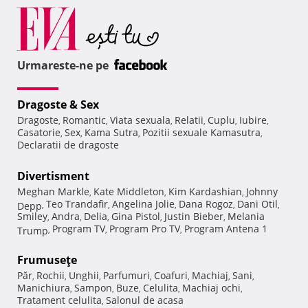
Urmareste-ne pe
Dragoste & Sex
Dragoste
Romantic
Viata sexuala
Relatii
Cuplu
Iubire
,
,
,
,
,
,
Casatorie
Sex
Kama Sutra
Pozitii sexuale Kamasutra
,
,
,
,
Declaratii de dragoste
Divertisment
Meghan Markle
Kate Middleton
Kim Kardashian
Johnny
,
,
,
Teo Trandafir
Angelina Jolie
Dana Rogoz
Dani Otil
Depp
,
,
,
,
,
Smiley
Andra
Delia
Gina Pistol
Justin Bieber
Melania
,
,
,
,
,
Program TV
Program Pro TV
Program Antena 1
Trump
,
,
,
Frumuseţe
Păr
Rochii
Unghii
Parfumuri
Coafuri
Machiaj
Sani
,
,
,
,
,
,
,
Manichiura
Sampon
Buze
Celulita
Machiaj ochi
,
,
,
,
,
Tratament celulita
Salonul de acasa
,