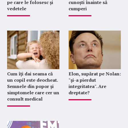
pe care le folosesc și
cunoști înainte să
vedetele
cumperi
Cum îți dai seama că
Elon, supărat pe Nolan:
un copil este deocheat.
"şi-a pierdut
Semnele din popor și
integritatea". Are
simptomele care cer un
dreptate?
consult medical