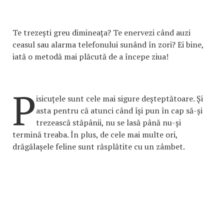
Te trezești greu dimineața? Te enervezi când auzi
ceasul sau alarma telefonului sunând în zori? Ei bine,
iată o metodă mai plăcută de a începe ziua!
P
isicuțele sunt cele mai sigure deșteptătoare. Și
asta pentru că atunci când își pun în cap să-și
trezească stăpânii, nu se lasă până nu-și
termină treaba. În plus, de cele mai multe ori,
drăgălașele feline sunt răsplătite cu un zâmbet.