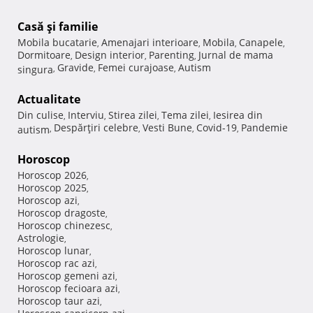
Casă şi familie
Mobila bucatarie
Amenajari interioare
Mobila
Canapele
,
,
,
,
Dormitoare
Design interior
Parenting
Jurnal de mama
,
,
,
Gravide
Femei curajoase
Autism
singura
,
,
,
Actualitate
Din culise
Interviu
Stirea zilei
Tema zilei
Iesirea din
,
,
,
,
Despărţiri celebre
Vesti Bune
Covid-19
Pandemie
autism
,
,
,
,
Horoscop
Horoscop 2026
,
Horoscop 2025
,
Horoscop azi
,
Horoscop dragoste
,
Horoscop chinezesc
,
Astrologie
,
Horoscop lunar
,
Horoscop rac azi
,
Horoscop gemeni azi
,
Horoscop fecioara azi
,
Horoscop taur azi
,