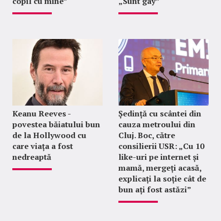
copil cu mine”
„Sunt gay”
Keanu Reeves -
Ședință cu scântei din
povestea băiatului bun
cauza metroului din
de la Hollywood cu
Cluj. Boc, către
care viața a fost
consilierii USR: „Cu 10
nedreaptă
like-uri pe internet și
mamă, mergeți acasă,
explicați la soție cât de
bun ați fost astăzi”