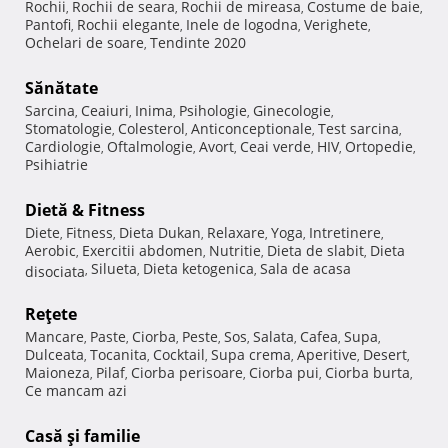
Rochii
Rochii de seara
Rochii de mireasa
Costume de baie
,
,
,
,
Pantofi
Rochii elegante
Inele de logodna
Verighete
,
,
,
,
Ochelari de soare
Tendinte 2020
,
Sănătate
Sarcina
Ceaiuri
Inima
Psihologie
Ginecologie
,
,
,
,
,
Stomatologie
Colesterol
Anticonceptionale
Test sarcina
,
,
,
,
Cardiologie
Oftalmologie
Avort
Ceai verde
HIV
Ortopedie
,
,
,
,
,
,
Psihiatrie
Dietă & Fitness
Diete
Fitness
Dieta Dukan
Relaxare
Yoga
Intretinere
,
,
,
,
,
,
Aerobic
Exercitii abdomen
Nutritie
Dieta de slabit
Dieta
,
,
,
,
Silueta
Dieta ketogenica
Sala de acasa
disociata
,
,
,
Reţete
Mancare
Paste
Ciorba
Peste
Sos
Salata
Cafea
Supa
,
,
,
,
,
,
,
,
Dulceata
Tocanita
Cocktail
Supa crema
Aperitive
Desert
,
,
,
,
,
,
Maioneza
Pilaf
Ciorba perisoare
Ciorba pui
Ciorba burta
,
,
,
,
,
Ce mancam azi
Casă şi familie