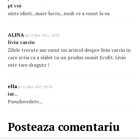
pt voi
niste idioti...mare lucru...nush ce a vazut la ea
ALINA
pe 12 Nov 2011, 19:03
liviu varciu
Zilele trecute am vazut un articol despre liviu varciu in
care scria ca a slabit cu un produs numit Ecofit. Liviu
este tare dragutz !
ella
pe 12 Nov 2011, 09:28
iar...
Pseudovedete...
Posteaza comentariu