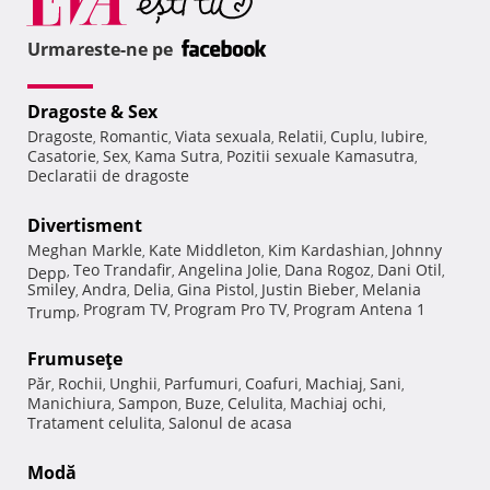
Urmareste-ne pe
Dragoste & Sex
Dragoste
Romantic
Viata sexuala
Relatii
Cuplu
Iubire
,
,
,
,
,
,
Casatorie
Sex
Kama Sutra
Pozitii sexuale Kamasutra
,
,
,
,
Declaratii de dragoste
Divertisment
Meghan Markle
Kate Middleton
Kim Kardashian
Johnny
,
,
,
Teo Trandafir
Angelina Jolie
Dana Rogoz
Dani Otil
Depp
,
,
,
,
,
Smiley
Andra
Delia
Gina Pistol
Justin Bieber
Melania
,
,
,
,
,
Program TV
Program Pro TV
Program Antena 1
Trump
,
,
,
Frumuseţe
Păr
Rochii
Unghii
Parfumuri
Coafuri
Machiaj
Sani
,
,
,
,
,
,
,
Manichiura
Sampon
Buze
Celulita
Machiaj ochi
,
,
,
,
,
Tratament celulita
Salonul de acasa
,
Modă