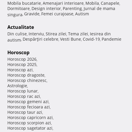
Mobila bucatarie
Amenajari interioare
Mobila
Canapele
,
,
,
,
Dormitoare
Design interior
Parenting
Jurnal de mama
,
,
,
Gravide
Femei curajoase
Autism
singura
,
,
,
Actualitate
Din culise
Interviu
Stirea zilei
Tema zilei
Iesirea din
,
,
,
,
Despărţiri celebre
Vesti Bune
Covid-19
Pandemie
autism
,
,
,
,
Horoscop
Horoscop 2026
,
Horoscop 2025
,
Horoscop azi
,
Horoscop dragoste
,
Horoscop chinezesc
,
Astrologie
,
Horoscop lunar
,
Horoscop rac azi
,
Horoscop gemeni azi
,
Horoscop fecioara azi
,
Horoscop taur azi
,
Horoscop capricorn azi
,
Horoscop scorpion azi
,
Horoscop sagetator azi
,