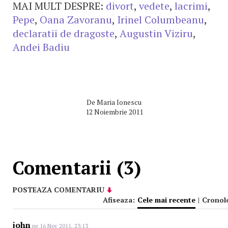
MAI MULT DESPRE:
divort
,
vedete
,
lacrimi
,
Pepe
,
Oana Zavoranu
,
Irinel Columbeanu
,
declaratii de dragoste
,
Augustin Viziru
,
Andei Badiu
De
Maria Ionescu
12 Noiembrie 2011
Comentarii (3)
POSTEAZA COMENTARIU
Afiseaza:
Cele mai recente
|
Cronol
john
pe 16 Nov 2011, 23:13