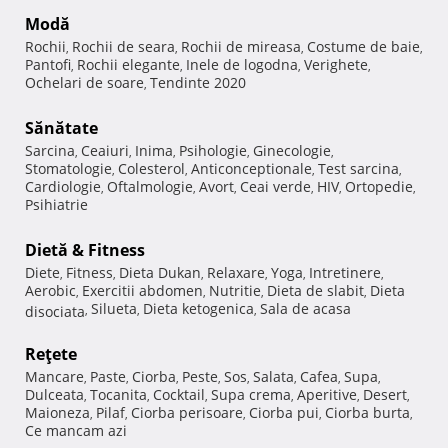
Modă
Rochii
Rochii de seara
Rochii de mireasa
Costume de baie
,
,
,
,
Pantofi
Rochii elegante
Inele de logodna
Verighete
,
,
,
,
Ochelari de soare
Tendinte 2020
,
Sănătate
Sarcina
Ceaiuri
Inima
Psihologie
Ginecologie
,
,
,
,
,
Stomatologie
Colesterol
Anticonceptionale
Test sarcina
,
,
,
,
Cardiologie
Oftalmologie
Avort
Ceai verde
HIV
Ortopedie
,
,
,
,
,
,
Psihiatrie
Dietă & Fitness
Diete
Fitness
Dieta Dukan
Relaxare
Yoga
Intretinere
,
,
,
,
,
,
Aerobic
Exercitii abdomen
Nutritie
Dieta de slabit
Dieta
,
,
,
,
Silueta
Dieta ketogenica
Sala de acasa
disociata
,
,
,
Reţete
Mancare
Paste
Ciorba
Peste
Sos
Salata
Cafea
Supa
,
,
,
,
,
,
,
,
Dulceata
Tocanita
Cocktail
Supa crema
Aperitive
Desert
,
,
,
,
,
,
Maioneza
Pilaf
Ciorba perisoare
Ciorba pui
Ciorba burta
,
,
,
,
,
Ce mancam azi