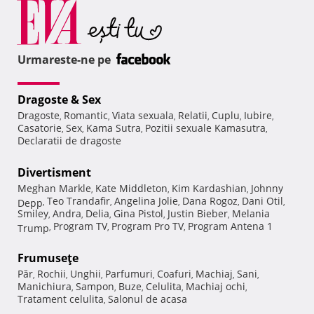
Urmareste-ne pe
Dragoste & Sex
Dragoste
Romantic
Viata sexuala
Relatii
Cuplu
Iubire
,
,
,
,
,
,
Casatorie
Sex
Kama Sutra
Pozitii sexuale Kamasutra
,
,
,
,
Declaratii de dragoste
Divertisment
Meghan Markle
Kate Middleton
Kim Kardashian
Johnny
,
,
,
Teo Trandafir
Angelina Jolie
Dana Rogoz
Dani Otil
Depp
,
,
,
,
,
Smiley
Andra
Delia
Gina Pistol
Justin Bieber
Melania
,
,
,
,
,
Program TV
Program Pro TV
Program Antena 1
Trump
,
,
,
Frumuseţe
Păr
Rochii
Unghii
Parfumuri
Coafuri
Machiaj
Sani
,
,
,
,
,
,
,
Manichiura
Sampon
Buze
Celulita
Machiaj ochi
,
,
,
,
,
Tratament celulita
Salonul de acasa
,