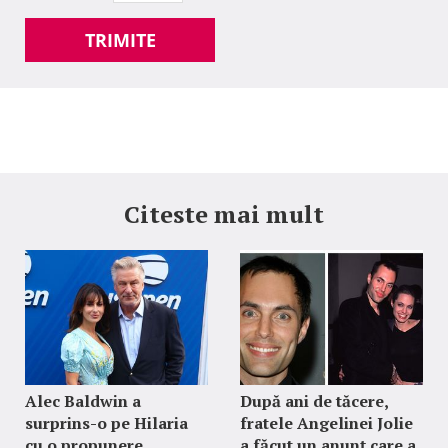
TRIMITE
Citeste mai mult
Alec Baldwin a
După ani de tăcere,
surprins-o pe Hilaria
fratele Angelinei Jolie
cu o propunere
a făcut un anunț care a