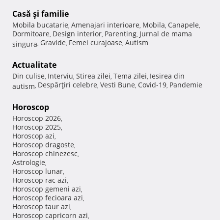
Casă şi familie
Mobila bucatarie
Amenajari interioare
Mobila
Canapele
,
,
,
,
Dormitoare
Design interior
Parenting
Jurnal de mama
,
,
,
Gravide
Femei curajoase
Autism
singura
,
,
,
Actualitate
Din culise
Interviu
Stirea zilei
Tema zilei
Iesirea din
,
,
,
,
Despărţiri celebre
Vesti Bune
Covid-19
Pandemie
autism
,
,
,
,
Horoscop
Horoscop 2026
,
Horoscop 2025
,
Horoscop azi
,
Horoscop dragoste
,
Horoscop chinezesc
,
Astrologie
,
Horoscop lunar
,
Horoscop rac azi
,
Horoscop gemeni azi
,
Horoscop fecioara azi
,
Horoscop taur azi
,
Horoscop capricorn azi
,