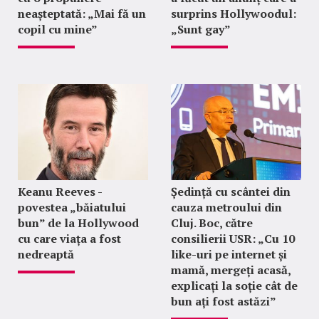
neașteptată: „Mai fă un
surprins Hollywoodul:
copil cu mine”
„Sunt gay”
Keanu Reeves -
Ședință cu scântei din
povestea „băiatului
cauza metroului din
bun” de la Hollywood
Cluj. Boc, către
cu care viața a fost
consilierii USR: „Cu 10
nedreaptă
like-uri pe internet și
mamă, mergeți acasă,
explicați la soție cât de
bun ați fost astăzi”