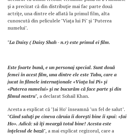
şi a precizat că din distribuţie mai fac parte două
actriţe, una dintre ele aflată la primul film, alta
cunoscută din peliculele "Viaţa lui Pi" şi "Puterea
numelui".
"La Daisy ( Daisy Shah - n.r) este primul ei film.
Este foarte bună, e un personaj special. Sunt două
femei în acest film, una dintre ele este Tabu, care a
jucat în filmele internaţionale «Viaţa lui Pi» şi
«Puterea numelui» şi ne bucurăm că face parte şi din
filmul nostru"
, a declarat Sohail Khan.
Acesta a explicat că "Jai Ho" înseamnă "un fel de salut".
"Când saluţi pe cineva căruia îi doreşti bine îi spui: «Jai
Ho». Adică: să îţi meargă totul bine! Acesta este
înţelesul de bază"
, a mai explicat regizorul, care a