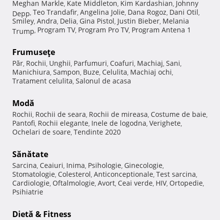
Meghan Markle
Kate Middleton
Kim Kardashian
Johnny
,
,
,
Teo Trandafir
Angelina Jolie
Dana Rogoz
Dani Otil
Depp
,
,
,
,
,
Smiley
Andra
Delia
Gina Pistol
Justin Bieber
Melania
,
,
,
,
,
Program TV
Program Pro TV
Program Antena 1
Trump
,
,
,
Frumuseţe
Păr
Rochii
Unghii
Parfumuri
Coafuri
Machiaj
Sani
,
,
,
,
,
,
,
Manichiura
Sampon
Buze
Celulita
Machiaj ochi
,
,
,
,
,
Tratament celulita
Salonul de acasa
,
Modă
Rochii
Rochii de seara
Rochii de mireasa
Costume de baie
,
,
,
,
Pantofi
Rochii elegante
Inele de logodna
Verighete
,
,
,
,
Ochelari de soare
Tendinte 2020
,
Sănătate
Sarcina
Ceaiuri
Inima
Psihologie
Ginecologie
,
,
,
,
,
Stomatologie
Colesterol
Anticonceptionale
Test sarcina
,
,
,
,
Cardiologie
Oftalmologie
Avort
Ceai verde
HIV
Ortopedie
,
,
,
,
,
,
Psihiatrie
Dietă & Fitness