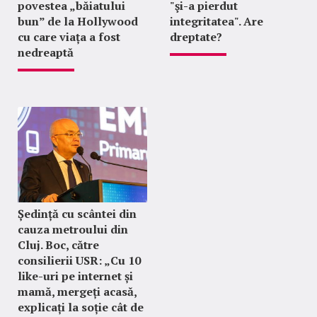
povestea „băiatului
"şi-a pierdut
bun” de la Hollywood
integritatea". Are
cu care viața a fost
dreptate?
nedreaptă
Ședință cu scântei din
cauza metroului din
Cluj. Boc, către
consilierii USR: „Cu 10
like-uri pe internet și
mamă, mergeți acasă,
explicați la soție cât de