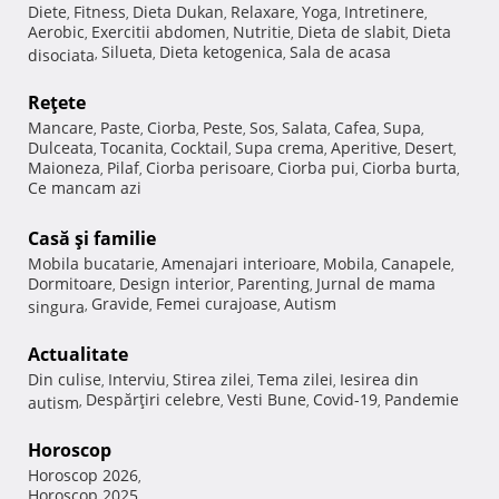
Diete
Fitness
Dieta Dukan
Relaxare
Yoga
Intretinere
,
,
,
,
,
,
Aerobic
Exercitii abdomen
Nutritie
Dieta de slabit
Dieta
,
,
,
,
Silueta
Dieta ketogenica
Sala de acasa
disociata
,
,
,
Reţete
Mancare
Paste
Ciorba
Peste
Sos
Salata
Cafea
Supa
,
,
,
,
,
,
,
,
Dulceata
Tocanita
Cocktail
Supa crema
Aperitive
Desert
,
,
,
,
,
,
Maioneza
Pilaf
Ciorba perisoare
Ciorba pui
Ciorba burta
,
,
,
,
,
Ce mancam azi
Casă şi familie
Mobila bucatarie
Amenajari interioare
Mobila
Canapele
,
,
,
,
Dormitoare
Design interior
Parenting
Jurnal de mama
,
,
,
Gravide
Femei curajoase
Autism
singura
,
,
,
Actualitate
Din culise
Interviu
Stirea zilei
Tema zilei
Iesirea din
,
,
,
,
Despărţiri celebre
Vesti Bune
Covid-19
Pandemie
autism
,
,
,
,
Horoscop
Horoscop 2026
,
Horoscop 2025
,