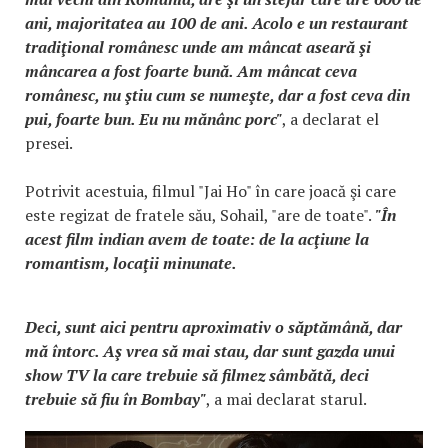
ani, majoritatea au 100 de ani. Acolo e un restaurant
tradiţional românesc unde am mâncat aseară şi
mâncarea a fost foarte bună. Am mâncat ceva
românesc, nu ştiu cum se numeşte, dar a fost ceva din
pui, foarte bun. Eu nu mănânc porc"
, a declarat el
presei.
Potrivit acestuia, filmul "Jai Ho" în care joacă şi care
este regizat de fratele său, Sohail, "are de toate".
"În
acest film indian avem de toate: de la acţiune la
romantism, locaţii minunate.
Deci, sunt aici pentru aproximativ o săptămână, dar
mă întorc. Aş vrea să mai stau, dar sunt gazda unui
show TV la care trebuie să filmez sâmbătă, deci
trebuie să fiu în Bombay"
, a mai declarat starul.