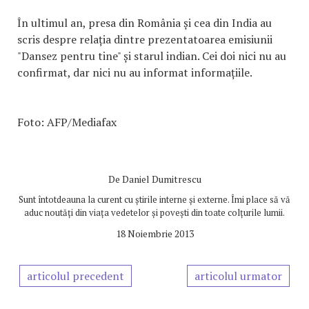
În ultimul an, presa din România și cea din India au
scris despre relația dintre prezentatoarea emisiunii
"Dansez pentru tine" și starul indian. Cei doi nici nu au
confirmat, dar nici nu au informat informațiile.
Foto: AFP/Mediafax
De
Daniel Dumitrescu
Sunt întotdeauna la curent cu știrile interne și externe. Îmi place să vă
aduc noutăți din viața vedetelor și povești din toate colțurile lumii.
18 Noiembrie 2013
articolul precedent
articolul urmator