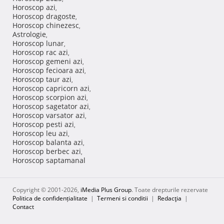
Horoscop azi
,
Horoscop dragoste
,
Horoscop chinezesc
,
Astrologie
,
Horoscop lunar
,
Horoscop rac azi
,
Horoscop gemeni azi
,
Horoscop fecioara azi
,
Horoscop taur azi
,
Horoscop capricorn azi
,
Horoscop scorpion azi
,
Horoscop sagetator azi
,
Horoscop varsator azi
,
Horoscop pesti azi
,
Horoscop leu azi
,
Horoscop balanta azi
,
Horoscop berbec azi
,
Horoscop saptamanal
Copyright © 2001-2026,
iMedia Plus Group
. Toate drepturile rezervate
Politica de confidențialitate
|
Termeni si conditii
|
Redacţia
|
Contact