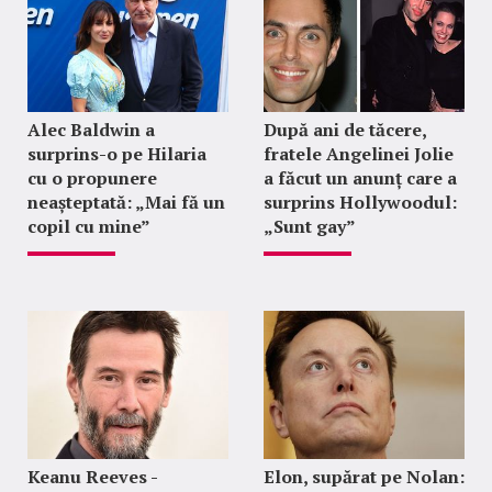
Alec Baldwin a
După ani de tăcere,
surprins-o pe Hilaria
fratele Angelinei Jolie
cu o propunere
a făcut un anunț care a
neașteptată: „Mai fă un
surprins Hollywoodul:
copil cu mine”
„Sunt gay”
Keanu Reeves -
Elon, supărat pe Nolan: