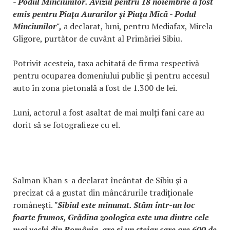
- Podul Minciunilor. Avizul pentru 18 noiembrie a fost
emis pentru Piaţa Aurarilor şi Piaţa Mică - Podul
Minciunilor",
a declarat, luni, pentru Mediafax, Mirela
Gligore, purtător de cuvânt al Primăriei Sibiu.
Potrivit acesteia, taxa achitată de firma respectivă
pentru ocuparea domeniului public şi pentru accesul
auto în zona pietonală a fost de 1.300 de lei.
Luni, actorul a fost asaltat de mai mulţi fani care au
dorit să se fotografieze cu el.
Salman Khan s-a declarat încântat de Sibiu şi a
precizat că a gustat din mâncărurile tradiţionale
româneşti.
"Sibiul este minunat. Stăm într-un loc
foarte frumos, Grădina zoologica este una dintre cele
mai vechi din România, are şi un stejar care are 600 de