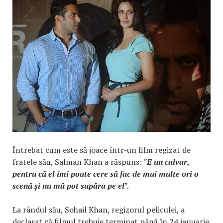
Întrebat cum este să joace într-un film regizat de
fratele său, Salman Khan a răspuns:
"E un calvar,
pentru că el îmi poate cere să fac de mai multe ori o
scenă şi nu mă pot supăra pe el".
La rândul său, Sohail Khan, regizorul peliculei, a
declarat că filmul trebuie terminat până în 24 ianuarie