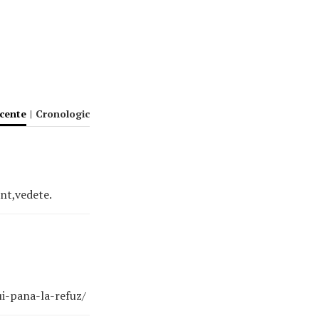
ecente
|
Cronologic
nt,vedete.
i-pana-la-refuz/