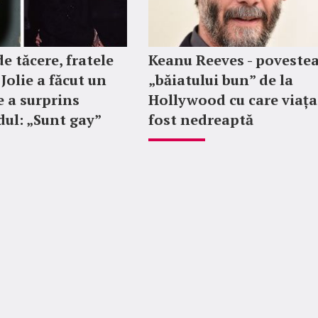
e tăcere, fratele
Keanu Reeves - poveste
Jolie a făcut un
„băiatului bun” de la
e a surprins
Hollywood cu care viața
ul: „Sunt gay”
fost nedreaptă