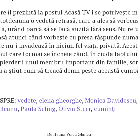
e îl prezintă la postul Acasă TV i se potriveşte m
întotdeauna o vedetă retrasă, care a ales să vorbe
tă, urând parcă să se facă auzită fără sens. Nu ref
 însă atunci când vorbeşte cu presa răspunde numa
re nu-i invadează în niciun fel viaţa privată. Acest
anul care tocmai se încheie când, în ciuda faptului
pierderii unui membru important din familie, sora 
 a ştiut cum să treacă demn peste această cump
SPRE:
vedete
,
elena gheorghe
,
Monica Davidescu
cleanu
,
Paula Seling
,
Olivia Steer
,
cuminţi
De
Ileana Voicu Ghinea