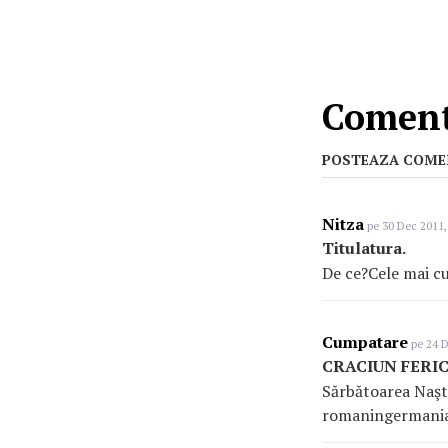
Comenta
POSTEAZA COME
Nitza
pe 30 Dec 2011,
Titulatura.
De ce?Cele mai c
Cumpatare
pe 24 D
CRACIUN FERIC
Sărbătoarea Naşt
romaningermania.