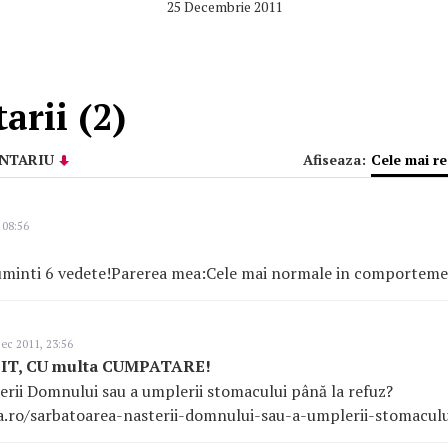
25 Decembrie 2011
rii (2)
NTARIU
Afiseaza:
Cele mai r
 08:56
uminti 6 vedete!Parerea mea:Cele mai normale in comporteme
ec 2011, 23:56
IT, CU multa CUMPATARE!
erii Domnului sau a umplerii stomacului până la refuz?
ro/sarbatoarea-nasterii-domnului-sau-a-umplerii-stomaculu