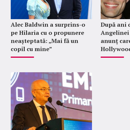
Alec Baldwin a surprins-o
După ani d
pe Hilaria cu o propunere
Angelinei 
neașteptată: „Mai fă un
anunț car
copil cu mine”
Hollywood