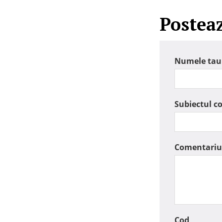
Postea
Numele tau
Subiectul c
Comentariu
Cod