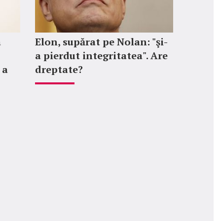
a
Elon, supărat pe Nolan: "şi-
a pierdut integritatea". Are
 a
dreptate?