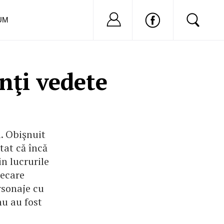
Nu ai cont?
Inregistreaza-
UM
nţi vedete
i. Obişnuit
tat că încă
in lucrurile
iecare
rsonaje cu
nu au fost