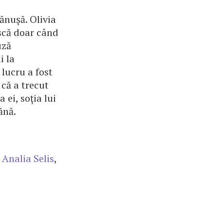
ănuşă. Olivia
ască doar când
uză
i la
 lucru a fost
 că a trecut
ei, soţia lui
ănă.
,
Analia Selis
,