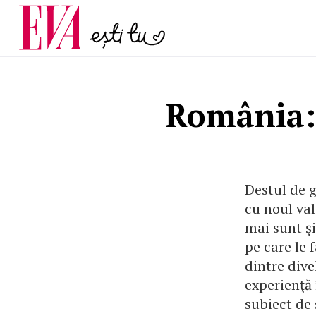
și 60 de ani. De ce te t
Carieră
pe măsură ce înaintez
Actualitate
România: 
Destul de g
cu noul val
mai sunt şi
pe care le 
dintre div
experienţă 
subiect de