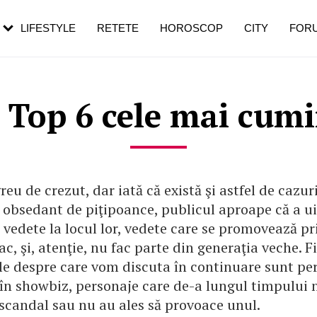
rezești mai des
Cât durează, cum te pregătești și cât
i în vârstă
de dureroasă este investigația
LIFESTYLE
RETETE
HOROSCOP
CITY
FOR
Top 6 cele mai cumi
reu de crezut, dar iată că există şi astfel de cazur
 obsedant de piţipoance, publicul aproape că a ui
 vedete la locul lor, vedete care se promovează pr
fac, şi, atenţie, nu fac parte din generaţia veche. F
ele despre care vom discuta în continuare sunt pe
în showbiz, personaje care de-a lungul timpului 
 scandal sau nu au ales să provoace unul.