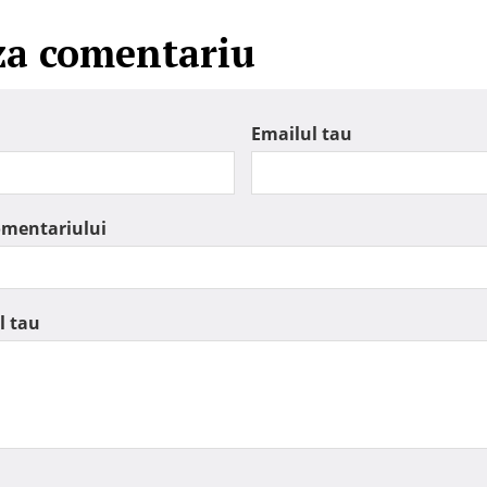
za comentariu
Emailul tau
omentariului
l tau