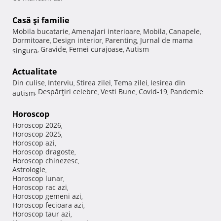
Casă şi familie
Mobila bucatarie
Amenajari interioare
Mobila
Canapele
,
,
,
,
Dormitoare
Design interior
Parenting
Jurnal de mama
,
,
,
Gravide
Femei curajoase
Autism
singura
,
,
,
Actualitate
Din culise
Interviu
Stirea zilei
Tema zilei
Iesirea din
,
,
,
,
Despărţiri celebre
Vesti Bune
Covid-19
Pandemie
autism
,
,
,
,
Horoscop
Horoscop 2026
,
Horoscop 2025
,
Horoscop azi
,
Horoscop dragoste
,
Horoscop chinezesc
,
Astrologie
,
Horoscop lunar
,
Horoscop rac azi
,
Horoscop gemeni azi
,
Horoscop fecioara azi
,
Horoscop taur azi
,