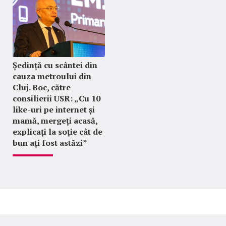
Ședință cu scântei din
cauza metroului din
Cluj. Boc, către
consilierii USR: „Cu 10
like-uri pe internet și
mamă, mergeți acasă,
explicați la soție cât de
bun ați fost astăzi”