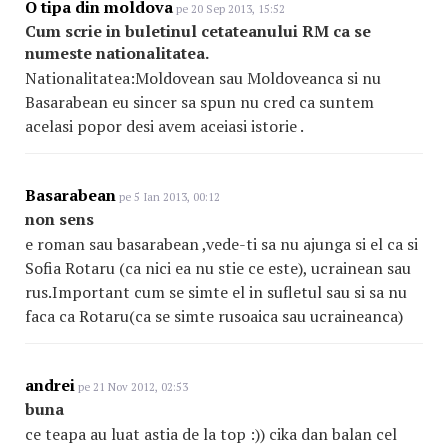
O tipa din moldova
pe 20 Sep 2013, 15:52
Cum scrie in buletinul cetateanului RM ca se
numeste nationalitatea.
Nationalitatea:Moldovean sau Moldoveanca si nu
Basarabean eu sincer sa spun nu cred ca suntem
acelasi popor desi avem aceiasi istorie .
Basarabean
pe 5 Ian 2013, 00:12
non sens
e roman sau basarabean ,vede-ti sa nu ajunga si el ca si
Sofia Rotaru (ca nici ea nu stie ce este), ucrainean sau
rus.Important cum se simte el in sufletul sau si sa nu
faca ca Rotaru(ca se simte rusoaica sau ucraineanca)
andrei
pe 21 Nov 2012, 02:53
buna
ce teapa au luat astia de la top :)) cika dan balan cel