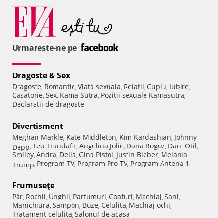
Urmareste-ne pe
Dragoste & Sex
Dragoste
Romantic
Viata sexuala
Relatii
Cuplu
Iubire
,
,
,
,
,
,
Casatorie
Sex
Kama Sutra
Pozitii sexuale Kamasutra
,
,
,
,
Declaratii de dragoste
Divertisment
Meghan Markle
Kate Middleton
Kim Kardashian
Johnny
,
,
,
Teo Trandafir
Angelina Jolie
Dana Rogoz
Dani Otil
Depp
,
,
,
,
,
Smiley
Andra
Delia
Gina Pistol
Justin Bieber
Melania
,
,
,
,
,
Program TV
Program Pro TV
Program Antena 1
Trump
,
,
,
Frumuseţe
Păr
Rochii
Unghii
Parfumuri
Coafuri
Machiaj
Sani
,
,
,
,
,
,
,
Manichiura
Sampon
Buze
Celulita
Machiaj ochi
,
,
,
,
,
Tratament celulita
Salonul de acasa
,