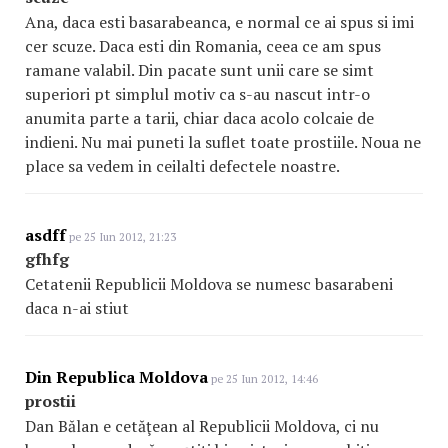
Ana, daca esti basarabeanca, e normal ce ai spus si imi
cer scuze. Daca esti din Romania, ceea ce am spus
ramane valabil. Din pacate sunt unii care se simt
superiori pt simplul motiv ca s-au nascut intr-o
anumita parte a tarii, chiar daca acolo colcaie de
indieni. Nu mai puneti la suflet toate prostiile. Noua ne
place sa vedem in ceilalti defectele noastre.
asdff
pe 25 Iun 2012, 21:23
gfhfg
Cetatenii Republicii Moldova se numesc basarabeni
daca n-ai stiut
Din Republica Moldova
pe 25 Iun 2012, 14:46
prostii
Dan Bălan e cetăţean al Republicii Moldova, ci nu