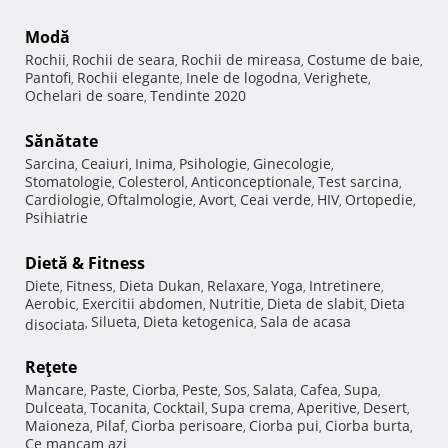
Modă
Rochii
Rochii de seara
Rochii de mireasa
Costume de baie
,
,
,
,
Pantofi
Rochii elegante
Inele de logodna
Verighete
,
,
,
,
Ochelari de soare
Tendinte 2020
,
Sănătate
Sarcina
Ceaiuri
Inima
Psihologie
Ginecologie
,
,
,
,
,
Stomatologie
Colesterol
Anticonceptionale
Test sarcina
,
,
,
,
Cardiologie
Oftalmologie
Avort
Ceai verde
HIV
Ortopedie
,
,
,
,
,
,
Psihiatrie
Dietă & Fitness
Diete
Fitness
Dieta Dukan
Relaxare
Yoga
Intretinere
,
,
,
,
,
,
Aerobic
Exercitii abdomen
Nutritie
Dieta de slabit
Dieta
,
,
,
,
Silueta
Dieta ketogenica
Sala de acasa
disociata
,
,
,
Reţete
Mancare
Paste
Ciorba
Peste
Sos
Salata
Cafea
Supa
,
,
,
,
,
,
,
,
Dulceata
Tocanita
Cocktail
Supa crema
Aperitive
Desert
,
,
,
,
,
,
Maioneza
Pilaf
Ciorba perisoare
Ciorba pui
Ciorba burta
,
,
,
,
,
Ce mancam azi