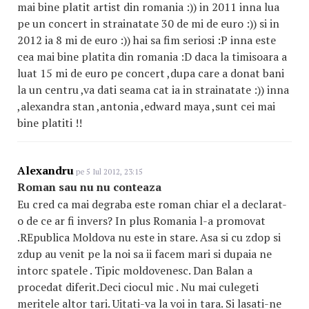
mai bine platit artist din romania :)) in 2011 inna lua
pe un concert in strainatate 30 de mi de euro :)) si in
2012 ia 8 mi de euro :)) hai sa fim seriosi :P inna este
cea mai bine platita din romania :D daca la timisoara a
luat 15 mi de euro pe concert ,dupa care a donat bani
la un centru ,va dati seama cat ia in strainatate :)) inna
,alexandra stan ,antonia ,edward maya ,sunt cei mai
bine platiti !!
Alexandru
pe 5 Iul 2012, 23:15
Roman sau nu nu conteaza
Eu cred ca mai degraba este roman chiar el a declarat-
o de ce ar fi invers? In plus Romania l-a promovat
.REpublica Moldova nu este in stare. Asa si cu zdop si
zdup au venit pe la noi sa ii facem mari si dupaia ne
intorc spatele . Tipic moldovenesc. Dan Balan a
procedat diferit.Deci ciocul mic . Nu mai culegeti
meritele altor tari. Uitati-va la voi in tara. Si lasati-ne