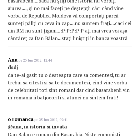
basarabean....dacă nu ştiţi bine istoria nu vorbiţi
aiurea...., şi no mai faceţi pe deştepţii căci când vine
vorba de Republica Moldova vă comportaţi parcă
sunteţi păliţi cu ceva în cap....nu suntem fraţi....caci cei
din RM nu sunt ţigani...:P:P:P:P:P aţi mai vrea voi aşa
cântăreţ ca Dan Bălan...staţi liniştiţi în banca voastră
Ana
pe 25 Iun 2012, 12:44
dsdj
da te-ai gasit tu o desteapta care sa comentezi,tu ar
trebui sa citesti si sa te documentezi, cind vine vorba
de celebritati toti sint romani dar cind basarabenii vin
in romania ii batjocoriti si atunci nu sintem frati!
o romanca
pe 25 Iun 2012, 09:41
@ana, ia istoria si invata
Dan Balan e roman din Basarabia. Niste comunisti