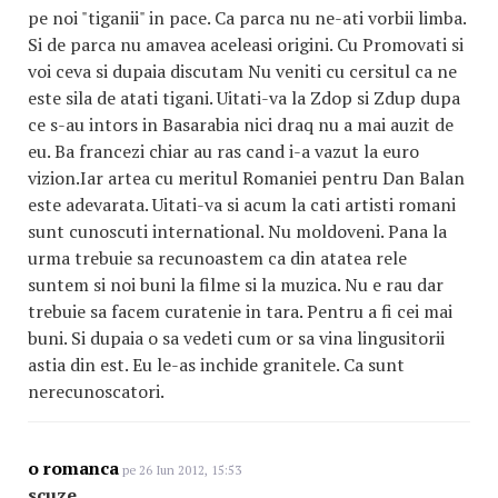
pe noi "tiganii" in pace. Ca parca nu ne-ati vorbii limba.
Si de parca nu amavea aceleasi origini. Cu Promovati si
voi ceva si dupaia discutam Nu veniti cu cersitul ca ne
este sila de atati tigani. Uitati-va la Zdop si Zdup dupa
ce s-au intors in Basarabia nici draq nu a mai auzit de
eu. Ba francezi chiar au ras cand i-a vazut la euro
vizion.Iar artea cu meritul Romaniei pentru Dan Balan
este adevarata. Uitati-va si acum la cati artisti romani
sunt cunoscuti international. Nu moldoveni. Pana la
urma trebuie sa recunoastem ca din atatea rele
suntem si noi buni la filme si la muzica. Nu e rau dar
trebuie sa facem curatenie in tara. Pentru a fi cei mai
buni. Si dupaia o sa vedeti cum or sa vina lingusitorii
astia din est. Eu le-as inchide granitele. Ca sunt
nerecunoscatori.
o romanca
pe 26 Iun 2012, 15:53
scuze