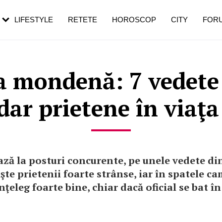
rebui să mergi
și 60 de ani. De ce te trezești mai des
pe măsură ce înaintezi în vârstă
LIFESTYLE
RETETE
HOROSCOP
CITY
FOR
 mondenă: 7 vedete r
 dar prietene în viaţa 
ează la posturi concurente, pe unele vedete d
işte prietenii foarte strânse, iar în spatele c
înţeleg foarte bine, chiar dacă oficial se bat î