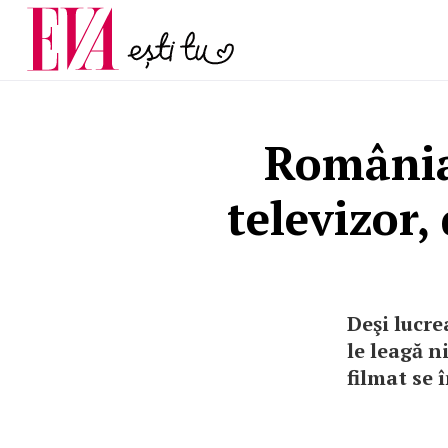
menopauză și când ar t
Carieră
la medic
Actualitate
România
televizor,
Deşi lucr
le leagă n
filmat se 