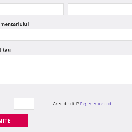
omentariului
l tau
Greu de citit?
Regenerare cod
MITE