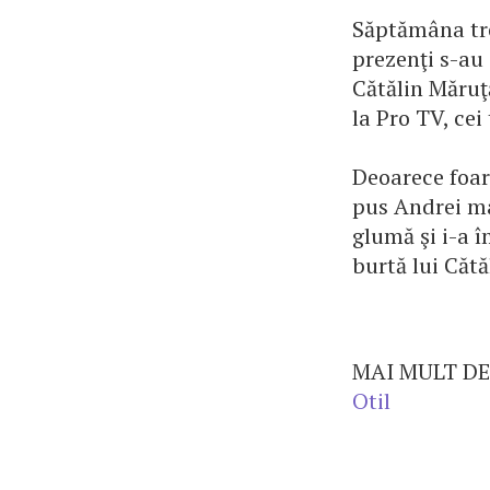
Săptămâna tre
prezenţi s-au 
Cătălin Măruţ
la Pro TV, cei
Deoarece foar
pus Andrei mân
glumă şi i-a 
burtă lui Cătă
MAI MULT DE
Otil