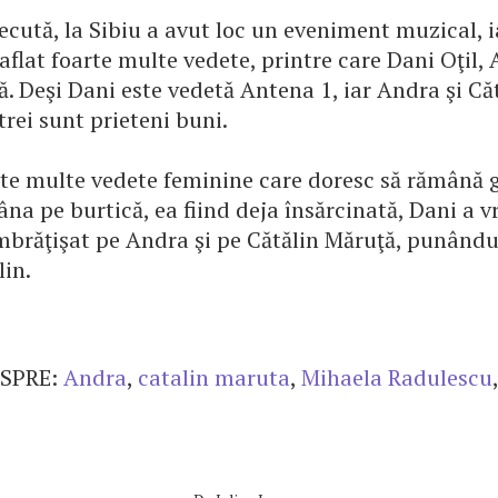
cută, la Sibiu a avut loc un eveniment muzical, ia
aflat foarte multe vedete, printre care Dani Oţil, 
ă. Deşi Dani este vedetă Antena 1, iar Andra şi Că
 trei sunt prieteni buni.
te multe vedete feminine care doresc să rămână g
a pe burtică, ea fiind deja însărcinată, Dani a vr
îmbrăţişat pe Andra şi pe Cătălin Măruţă, punând
lin.
SPRE:
Andra
,
catalin maruta
,
Mihaela Radulescu