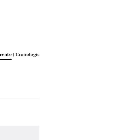
ecente
|
Cronologic