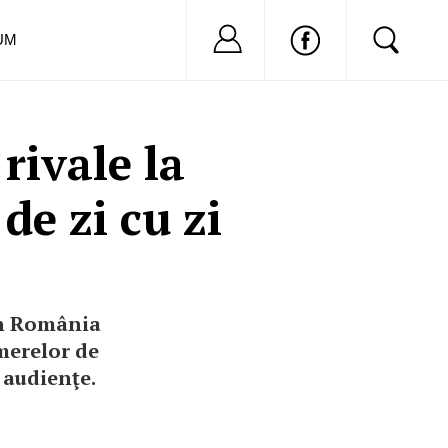
Nu ai cont?
Inregistreaza-
UM
ivale la
de zi cu zi
in România
amerelor de
n audienţe.