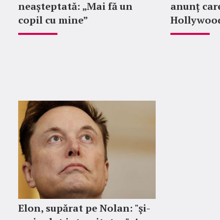
neașteptată: „Mai fă un
anunț car
copil cu mine”
Hollywood
Elon, supărat pe Nolan: "şi-