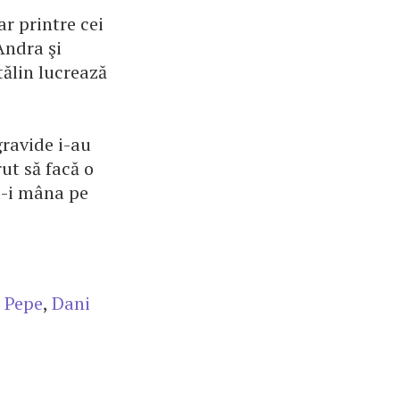
r printre cei
Andra şi
tălin lucrează
ravide i-au
ut să facă o
u-i mâna pe
,
Pepe
,
Dani