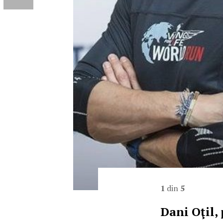
1
din
5
Dani Oţil,