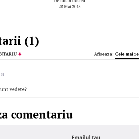
De
Iulian Ioncea
28 Mai 2015
rii (1)
NTARIU
Afiseaza:
Cele mai r
:31
sunt vedete?
za comentariu
Emailul tau