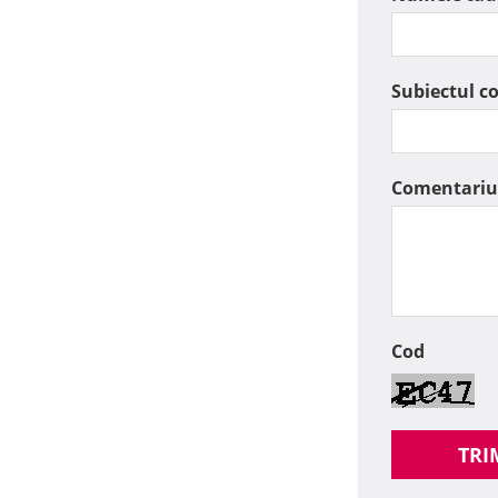
Subiectul c
Comentariu
Cod
TRI