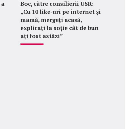
 a
Boc, către consilierii USR:
„Cu 10 like-uri pe internet și
mamă, mergeți acasă,
explicați la soție cât de bun
ați fost astăzi”