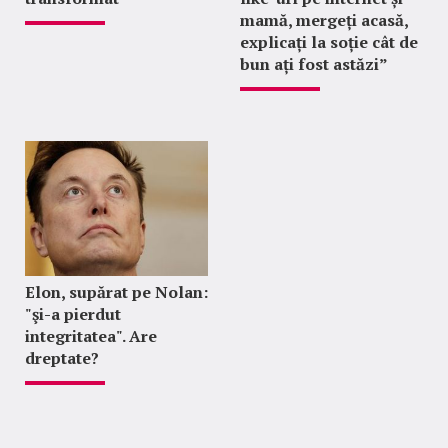
mamă, mergeți acasă,
explicați la soție cât de
bun ați fost astăzi”
Elon, supărat pe Nolan:
"şi-a pierdut
integritatea". Are
dreptate?