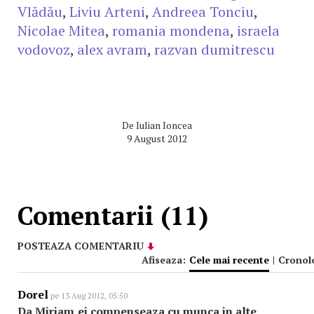
Vlădău
,
Liviu Arteni
,
Andreea Tonciu
,
Nicolae Mitea
,
romania mondena
,
israela
vodovoz
,
alex avram
,
razvan dumitrescu
De
Iulian Ioncea
9 August 2012
Comentarii (11)
POSTEAZA COMENTARIU
Afiseaza:
Cele mai recente
|
Cronol
Dorel
pe 13 Aug 2012, 05:50
Da Miriam,ei compenseaza cu munca in alte