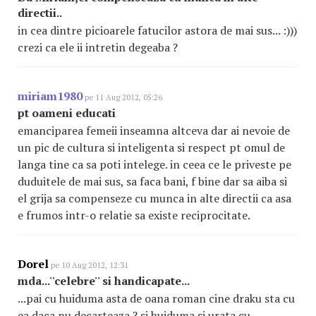
directii..
in cea dintre picioarele fatucilor astora de mai sus... :)))
crezi ca ele ii intretin degeaba ?
miriam1980
pe 11 Aug 2012, 05:26
pt oameni educati
emanciparea femeii inseamna altceva dar ai nevoie de
un pic de cultura si inteligenta si respect pt omul de
langa tine ca sa poti intelege. in ceea ce le priveste pe
duduitele de mai sus, sa faca bani, f bine dar sa aiba si
el grija sa compenseze cu munca in alte directii ca asa
e frumos intr-o relatie sa existe reciprocitate.
Dorel
pe 10 Aug 2012, 12:31
mda...''celebre'' si handicapate...
...pai cu huiduma asta de oana roman cine draku sta cu
ea daca nu decarteaza ? si huiduma si urata cu