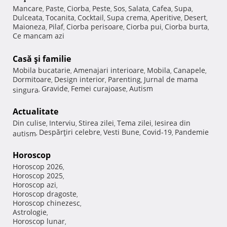
Mancare
Paste
Ciorba
Peste
Sos
Salata
Cafea
Supa
,
,
,
,
,
,
,
,
Dulceata
Tocanita
Cocktail
Supa crema
Aperitive
Desert
,
,
,
,
,
,
Maioneza
Pilaf
Ciorba perisoare
Ciorba pui
Ciorba burta
,
,
,
,
,
Ce mancam azi
Casă şi familie
Mobila bucatarie
Amenajari interioare
Mobila
Canapele
,
,
,
,
Dormitoare
Design interior
Parenting
Jurnal de mama
,
,
,
Gravide
Femei curajoase
Autism
singura
,
,
,
Actualitate
Din culise
Interviu
Stirea zilei
Tema zilei
Iesirea din
,
,
,
,
Despărţiri celebre
Vesti Bune
Covid-19
Pandemie
autism
,
,
,
,
Horoscop
Horoscop 2026
,
Horoscop 2025
,
Horoscop azi
,
Horoscop dragoste
,
Horoscop chinezesc
,
Astrologie
,
Horoscop lunar
,