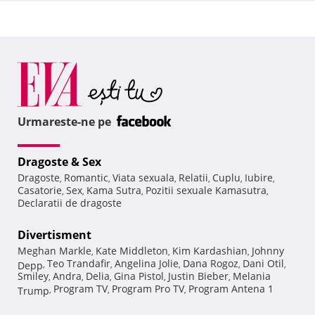
Urmareste-ne pe
Dragoste & Sex
Dragoste
Romantic
Viata sexuala
Relatii
Cuplu
Iubire
,
,
,
,
,
,
Casatorie
Sex
Kama Sutra
Pozitii sexuale Kamasutra
,
,
,
,
Declaratii de dragoste
Divertisment
Meghan Markle
Kate Middleton
Kim Kardashian
Johnny
,
,
,
Teo Trandafir
Angelina Jolie
Dana Rogoz
Dani Otil
Depp
,
,
,
,
,
Smiley
Andra
Delia
Gina Pistol
Justin Bieber
Melania
,
,
,
,
,
Program TV
Program Pro TV
Program Antena 1
Trump
,
,
,