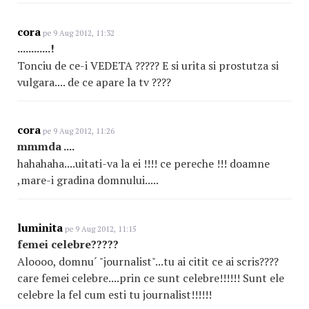
cora
pe 9 Aug 2012, 11:32
............!
Tonciu de ce-i VEDETA ????? E si urita si prostutza si
vulgara.... de ce apare la tv ????
cora
pe 9 Aug 2012, 11:26
mmmda ....
hahahaha....uitati-va la ei !!!! ce pereche !!! doamne
,mare-i gradina domnului.....
luminita
pe 9 Aug 2012, 11:15
femei celebre?????
Aloooo, domnu´ "journalist"...tu ai citit ce ai scris????
care femei celebre....prin ce sunt celebre!!!!!! Sunt ele
celebre la fel cum esti tu journalist!!!!!!