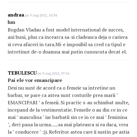
andraa
pe 9 Aug 2012, 10:34
hm
Bogdan Vladau a fost model international de succes,
ani buni, plus ca incearca sa-si cladeasca deja o cariera
si ceva afaceri in tara.Mi-e imposibil sa cred ca tipul e
intretinut de-o doamna mai putin cunoscuta decat el.
TEBULESCU
pe 9 Aug 2012, 07:56
Pai ele vor emancipare
Desi nu sunt de acord ca o femeie sa intretine un
barbar, se pare ca astea sunt costurile prea marii "
EMANCIPARI " a femeii. Si practic s-au schimbat multe,
incepand de la vestimentatie. Femeile o au din ce in ce
mai " masculina " iar barbatii sin ce in ce mai " feminina
", deci pana la urma......sa mai plateasca si ea daca, vrea
la " conducere " :)). Referitor astea care ii sustin pe astia