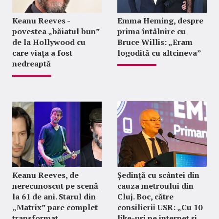
Keanu Reeves -
Emma Heming, despre
povestea „băiatul bun”
prima întâlnire cu
de la Hollywood cu
Bruce Willis: „Eram
care viața a fost
logodită cu altcineva”
nedreaptă
Keanu Reeves, de
Ședință cu scântei din
nerecunoscut pe scenă
cauza metroului din
la 61 de ani. Starul din
Cluj. Boc, către
„Matrix” pare complet
consilierii USR: „Cu 10
transformat
like-uri pe internet și