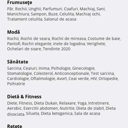
Frumuseţe
Păr
Rochii
Unghii
Parfumuri
Coafuri
Machiaj
Sani
,
,
,
,
,
,
,
Manichiura
Sampon
Buze
Celulita
Machiaj ochi
,
,
,
,
,
Tratament celulita
Salonul de acasa
,
Modă
Rochii
Rochii de seara
Rochii de mireasa
Costume de baie
,
,
,
,
Pantofi
Rochii elegante
Inele de logodna
Verighete
,
,
,
,
Ochelari de soare
Tendinte 2020
,
Sănătate
Sarcina
Ceaiuri
Inima
Psihologie
Ginecologie
,
,
,
,
,
Stomatologie
Colesterol
Anticonceptionale
Test sarcina
,
,
,
,
Cardiologie
Oftalmologie
Avort
Ceai verde
HIV
Ortopedie
,
,
,
,
,
,
Psihiatrie
Dietă & Fitness
Diete
Fitness
Dieta Dukan
Relaxare
Yoga
Intretinere
,
,
,
,
,
,
Aerobic
Exercitii abdomen
Nutritie
Dieta de slabit
Dieta
,
,
,
,
Silueta
Dieta ketogenica
Sala de acasa
disociata
,
,
,
Reţete