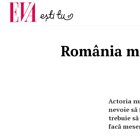
și 60 de ani. De ce te t
Carieră
pe măsură ce înaintez
Actualitate
România mo
Actoria nu
nevoie să 
trebuie să
facă meser