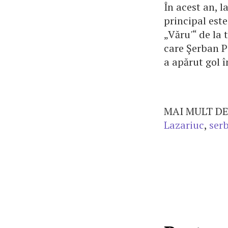
În acest an, 
principal est
„Văru'“ de la 
care Şerban P
a apărut gol î
MAI MULT DE
Lazariuc
,
ser