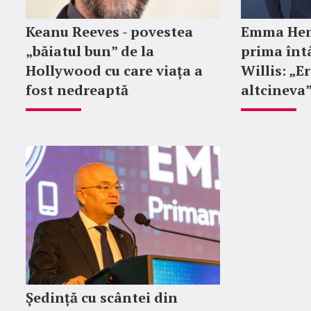
Keanu Reeves - povestea
Emma Hem
„băiatul bun” de la
prima întâ
Hollywood cu care viața a
Willis: „E
fost nedreaptă
altcineva
Ședință cu scântei din