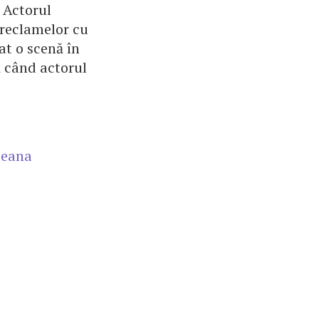
 Actorul
 reclamelor cu
tat o scenă în
ă când actorul
leana