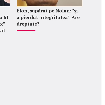
Elon, supărat pe Nolan: "şi-
a 61
a pierdut integritatea". Are
ix”
dreptate?
mat