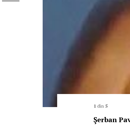
1
din
5
Şerban Pa