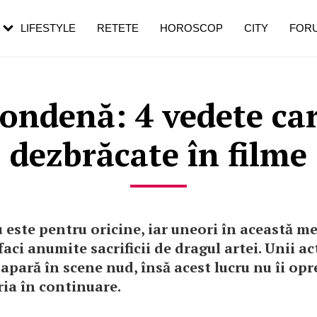
rezești mai des
Cât durează, cum te pregătești și cât
i în vârstă
de dureroasă este investigația
LIFESTYLE
RETETE
HOROSCOP
CITY
FOR
ndenă: 4 vedete car
dezbrăcate în filme
 este pentru oricine, iar uneori în această me
faci anumite sacrificii de dragul artei. Unii ac
 apară în scene nud, însă acest lucru nu îi opre
ia în continuare.