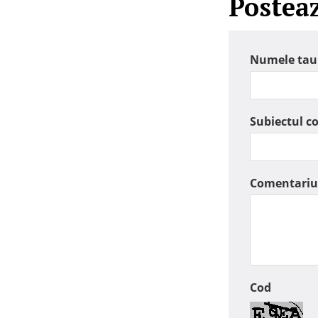
Postea
Numele tau
Subiectul c
Comentariu
Cod