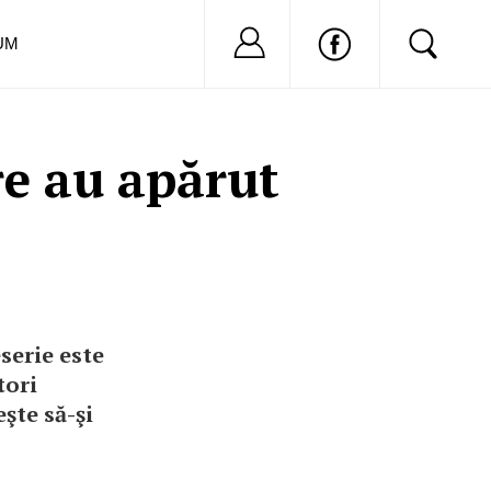
Nu ai cont?
Inregistreaza-
UM
e au apărut
serie este
tori
şte să-şi