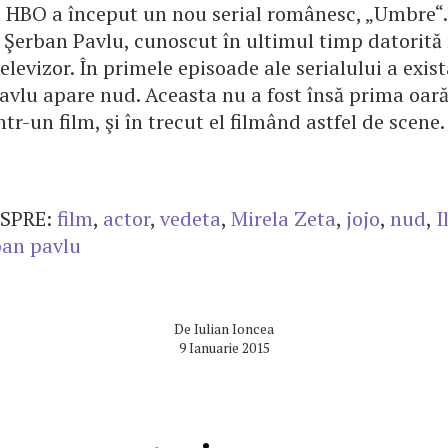
la HBO a început un nou serial românesc, „Umbre“.
e Şerban Pavlu, cunoscut în ultimul timp datorită
televizor. În primele episoade ale serialului a exis
avlu apare nud. Aceasta nu a fost însă prima oar
ntr-un film, şi în trecut el filmând astfel de scene.
SPRE:
film
,
actor
,
vedeta
,
Mirela Zeta
,
jojo
,
nud
,
I
ban pavlu
De
Iulian Ioncea
9 Ianuarie 2015