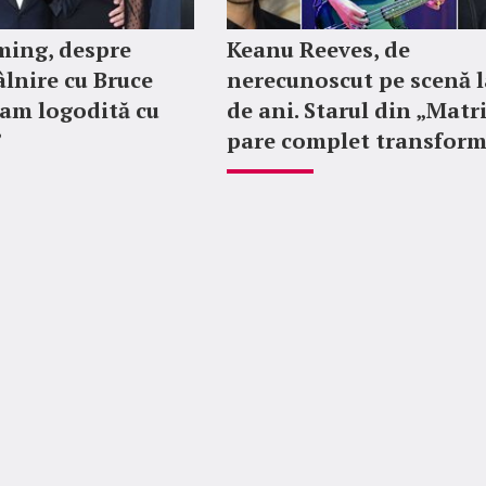
ing, despre
Keanu Reeves, de
lnire cu Bruce
nerecunoscut pe scenă l
ram logodită cu
de ani. Starul din „Matr
”
pare complet transfor