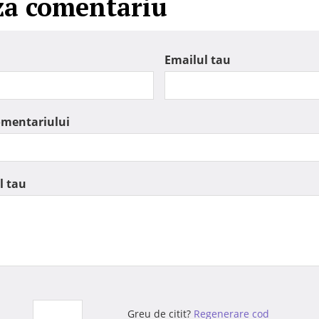
za comentariu
Emailul tau
omentariului
l tau
Greu de citit?
Regenerare cod