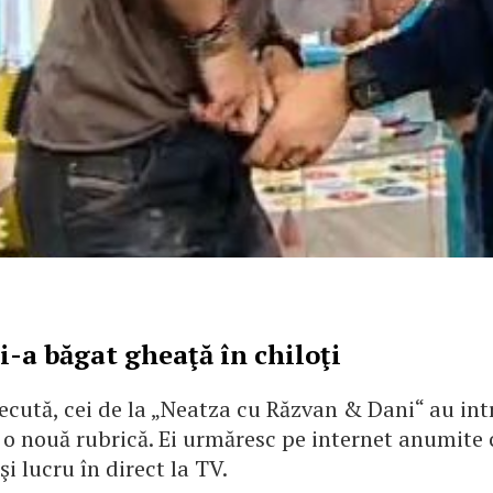
şi-a băgat gheaţă în chiloţi
cută, cei de la „Neatza cu Răzvan & Dani“ au int
o nouă rubrică. Ei urmăresc pe internet anumite c
şi lucru în direct la TV.