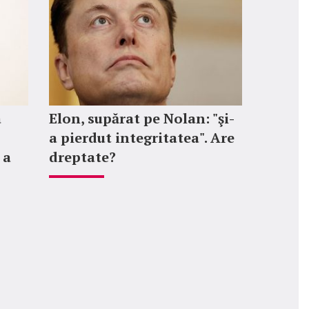
a
Elon, supărat pe Nolan: "şi-
a pierdut integritatea". Are
 a
dreptate?