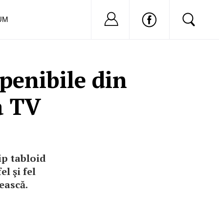
Nu ai cont?
Inregistreaza-
UM
enibile din
a TV
ip tabloid
l şi fel
ească.