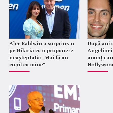
Alec Baldwin a surprins-o
După ani d
pe Hilaria cu o propunere
Angelinei 
neașteptată: „Mai fă un
anunț car
copil cu mine”
Hollywood