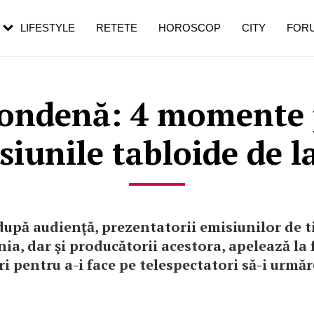
rebui să mergi
și 60 de ani. De ce te trezești mai des
pe măsură ce înaintezi în vârstă
LIFESTYLE
RETETE
HOROSCOP
CITY
FOR
ndenă: 4 momente p
siunile tabloide de l
upă audienţă, prezentatorii emisiunilor de t
a, dar şi producătorii acestora, apelează la fe
ri pentru a-i face pe telespectatori să-i urmăr