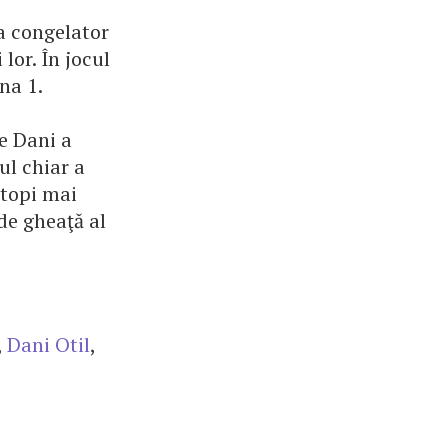
a congelator
lor. În jocul
na 1.
ce Dani a
ul chiar a
 topi mai
 de gheaţă al
,
Dani Otil
,