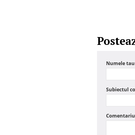
Postea
Numele tau
Subiectul c
Comentariu