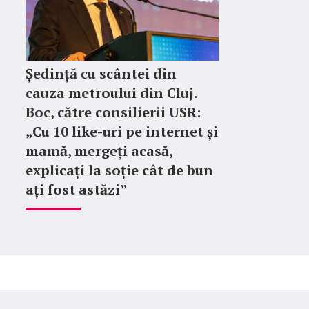
Ședință cu scântei din
cauza metroului din Cluj.
Boc, către consilierii USR:
„Cu 10 like-uri pe internet și
mamă, mergeți acasă,
explicați la soție cât de bun
ați fost astăzi”