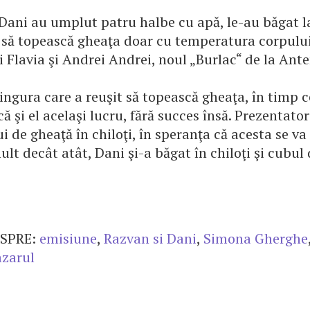
i Dani au umplut patru halbe cu apă, le-au băgat l
 să topească gheaţa doar cu temperatura corpului 
şi Flavia şi Andrei Andrei, noul „Burlac“ de la Ante
singura care a reuşit să topească gheaţa, în timp 
că şi el acelaşi lucru, fără succes însă. Prezentator
i de gheaţă în chiloţi, în speranţa că acesta se va
lt decât atât, Dani şi-a băgat în chiloţi şi cubul
SPRE:
emisiune
,
Razvan si Dani
,
Simona Gherghe
azarul