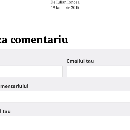
De
Iulian Ioncea
19 Ianuarie 2015
za comentariu
Emailul tau
omentariului
l tau