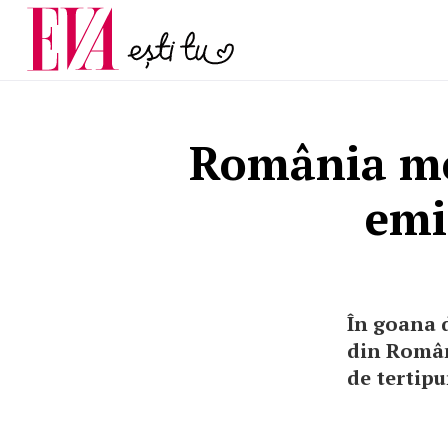
menopauză și când ar t
Carieră
la medic
Actualitate
România mo
emi
În goana d
din Români
de tertipu