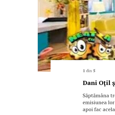
1
din
5
Dani Oţil 
Săptămâna tre
emisiunea lor 
apoi fac acela