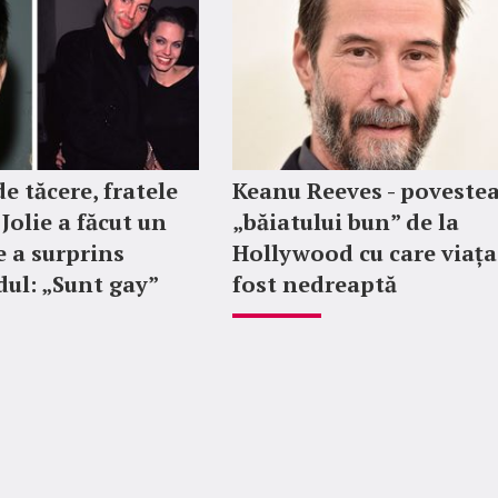
e tăcere, fratele
Keanu Reeves - poveste
Jolie a făcut un
„băiatului bun” de la
e a surprins
Hollywood cu care viața
ul: „Sunt gay”
fost nedreaptă