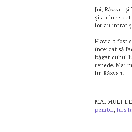
Joi, Răzvan ş
şi au încercat
lor au intrat 
Flavia a fost 
încercat să fa
băgat cubul lu
repede. Mai mu
lui Răzvan.
MAI MULT DE
penibil
,
luis l