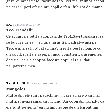
gest "dumnezeiesc" facut de teo...cel mai frumos cadou
pe care il poti oferi unui copil orfan...iubirea de mama..
s.c.
pe 18 Apr 2012, 17:00
Teo Trandafir
Ce scumpa e fetita adoptata de Teo!..Sa-i traiasca si sa
se bucure de ea.....eu una nu as fi incadrat-o aici pe
Teo, e una sa fii o"patachina", trezita peste noapte cu
un copil, si alta e sa iei, in mod constient, o asemenea
decizie...de a a adopta/face un copil al tau...dar
na..parerea mea...
TeBULESCU
pe 18 Apr 2012, 02:26
Mangoles
Multe din ele sunt patachine......care au ars-o cu mai
multi, si n-au ramas cu niciunu. Au copii din flori..Pt ca
ele sunt pe genu " eu nu am nevoie de un barbat imi