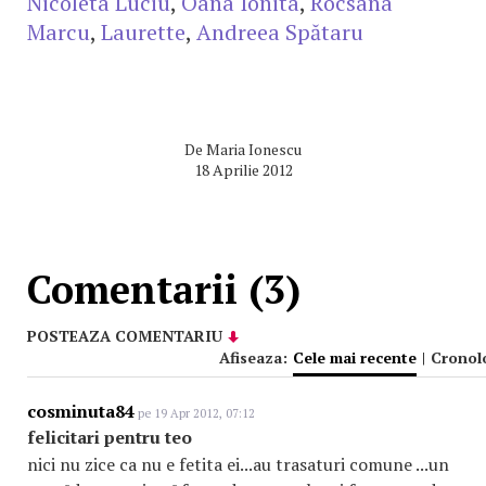
Nicoleta Luciu
,
Oana Ionita
,
Rocsana
Marcu
,
Laurette
,
Andreea Spătaru
De
Maria Ionescu
18 Aprilie 2012
Comentarii (3)
POSTEAZA COMENTARIU
Afiseaza:
Cele mai recente
|
Cronol
cosminuta84
pe 19 Apr 2012, 07:12
felicitari pentru teo
nici nu zice ca nu e fetita ei...au trasaturi comune ...un