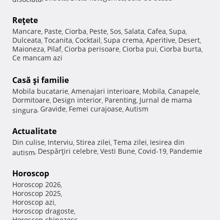
Reţete
Mancare
Paste
Ciorba
Peste
Sos
Salata
Cafea
Supa
,
,
,
,
,
,
,
,
Dulceata
Tocanita
Cocktail
Supa crema
Aperitive
Desert
,
,
,
,
,
,
Maioneza
Pilaf
Ciorba perisoare
Ciorba pui
Ciorba burta
,
,
,
,
,
Ce mancam azi
Casă şi familie
Mobila bucatarie
Amenajari interioare
Mobila
Canapele
,
,
,
,
Dormitoare
Design interior
Parenting
Jurnal de mama
,
,
,
Gravide
Femei curajoase
Autism
singura
,
,
,
Actualitate
Din culise
Interviu
Stirea zilei
Tema zilei
Iesirea din
,
,
,
,
Despărţiri celebre
Vesti Bune
Covid-19
Pandemie
autism
,
,
,
,
Horoscop
Horoscop 2026
,
Horoscop 2025
,
Horoscop azi
,
Horoscop dragoste
,
Horoscop chinezesc