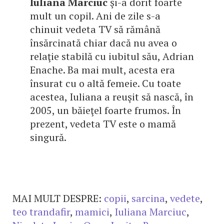
Iuliana Marciuc
şi-a dorit foarte
mult un copil. Ani de zile s-a
chinuit vedeta TV să rămână
însărcinată chiar dacă nu avea o
relaţie stabilă cu iubitul său, Adrian
Enache. Ba mai mult, acesta era
însurat cu o altă femeie. Cu toate
acestea, Iuliana a reuşit să nască, în
2005, un băieţel foarte frumos. În
prezent, vedeta TV este o mamă
singură.
MAI MULT DESPRE:
copii
,
sarcina
,
vedete
,
teo trandafir
,
mamici
,
Iuliana Marciuc
,