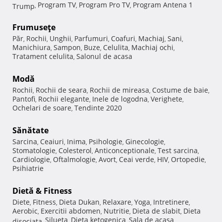
Program TV
Program Pro TV
Program Antena 1
Trump
,
,
,
Frumuseţe
Păr
Rochii
Unghii
Parfumuri
Coafuri
Machiaj
Sani
,
,
,
,
,
,
,
Manichiura
Sampon
Buze
Celulita
Machiaj ochi
,
,
,
,
,
Tratament celulita
Salonul de acasa
,
Modă
Rochii
Rochii de seara
Rochii de mireasa
Costume de baie
,
,
,
,
Pantofi
Rochii elegante
Inele de logodna
Verighete
,
,
,
,
Ochelari de soare
Tendinte 2020
,
Sănătate
Sarcina
Ceaiuri
Inima
Psihologie
Ginecologie
,
,
,
,
,
Stomatologie
Colesterol
Anticonceptionale
Test sarcina
,
,
,
,
Cardiologie
Oftalmologie
Avort
Ceai verde
HIV
Ortopedie
,
,
,
,
,
,
Psihiatrie
Dietă & Fitness
Diete
Fitness
Dieta Dukan
Relaxare
Yoga
Intretinere
,
,
,
,
,
,
Aerobic
Exercitii abdomen
Nutritie
Dieta de slabit
Dieta
,
,
,
,
Silueta
Dieta ketogenica
Sala de acasa
disociata
,
,
,