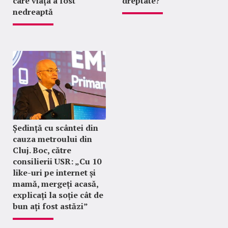
care viața a fost
dreptate?
nedreaptă
Ședință cu scântei din
cauza metroului din
Cluj. Boc, către
consilierii USR: „Cu 10
like-uri pe internet și
mamă, mergeți acasă,
explicați la soție cât de
bun ați fost astăzi”