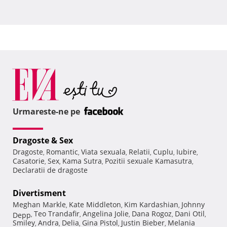
Urmareste-ne pe
Dragoste & Sex
Dragoste
Romantic
Viata sexuala
Relatii
Cuplu
Iubire
,
,
,
,
,
,
Casatorie
Sex
Kama Sutra
Pozitii sexuale Kamasutra
,
,
,
,
Declaratii de dragoste
Divertisment
Meghan Markle
Kate Middleton
Kim Kardashian
Johnny
,
,
,
Teo Trandafir
Angelina Jolie
Dana Rogoz
Dani Otil
Depp
,
,
,
,
,
Smiley
Andra
Delia
Gina Pistol
Justin Bieber
Melania
,
,
,
,
,