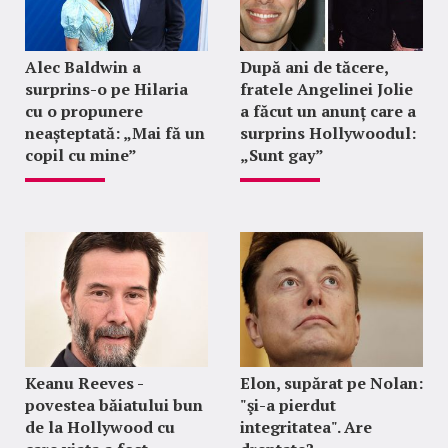
Alec Baldwin a
După ani de tăcere,
surprins-o pe Hilaria
fratele Angelinei Jolie
cu o propunere
a făcut un anunț care a
neașteptată: „Mai fă un
surprins Hollywoodul:
copil cu mine”
„Sunt gay”
Keanu Reeves -
Elon, supărat pe Nolan:
povestea băiatului bun
"şi-a pierdut
de la Hollywood cu
integritatea". Are