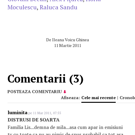
Moculescu
,
Raluca Sandu
De
Ileana Voicu Ghinea
11 Martie 2011
Comentarii (3)
POSTEAZA COMENTARIU
Afiseaza:
Cele mai recente
|
Cronol
luminita
pe 11 Mar 2011, 07:55
DISTRUSI DE SOARTA
Familia Lis...demna de mila...asa cum apar in emisiuni
tv cu toate ca nu au nimic de spus probabil ca tot asa