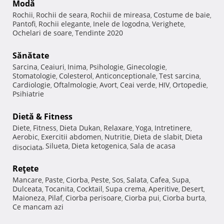
Modă
Rochii
Rochii de seara
Rochii de mireasa
Costume de baie
,
,
,
,
Pantofi
Rochii elegante
Inele de logodna
Verighete
,
,
,
,
Ochelari de soare
Tendinte 2020
,
Sănătate
Sarcina
Ceaiuri
Inima
Psihologie
Ginecologie
,
,
,
,
,
Stomatologie
Colesterol
Anticonceptionale
Test sarcina
,
,
,
,
Cardiologie
Oftalmologie
Avort
Ceai verde
HIV
Ortopedie
,
,
,
,
,
,
Psihiatrie
Dietă & Fitness
Diete
Fitness
Dieta Dukan
Relaxare
Yoga
Intretinere
,
,
,
,
,
,
Aerobic
Exercitii abdomen
Nutritie
Dieta de slabit
Dieta
,
,
,
,
Silueta
Dieta ketogenica
Sala de acasa
disociata
,
,
,
Reţete
Mancare
Paste
Ciorba
Peste
Sos
Salata
Cafea
Supa
,
,
,
,
,
,
,
,
Dulceata
Tocanita
Cocktail
Supa crema
Aperitive
Desert
,
,
,
,
,
,
Maioneza
Pilaf
Ciorba perisoare
Ciorba pui
Ciorba burta
,
,
,
,
,
Ce mancam azi