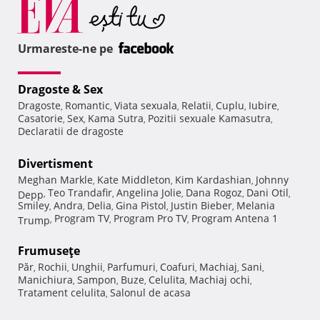
Urmareste-ne pe
Dragoste & Sex
Dragoste
Romantic
Viata sexuala
Relatii
Cuplu
Iubire
,
,
,
,
,
,
Casatorie
Sex
Kama Sutra
Pozitii sexuale Kamasutra
,
,
,
,
Declaratii de dragoste
Divertisment
Meghan Markle
Kate Middleton
Kim Kardashian
Johnny
,
,
,
Teo Trandafir
Angelina Jolie
Dana Rogoz
Dani Otil
Depp
,
,
,
,
,
Smiley
Andra
Delia
Gina Pistol
Justin Bieber
Melania
,
,
,
,
,
Program TV
Program Pro TV
Program Antena 1
Trump
,
,
,
Frumuseţe
Păr
Rochii
Unghii
Parfumuri
Coafuri
Machiaj
Sani
,
,
,
,
,
,
,
Manichiura
Sampon
Buze
Celulita
Machiaj ochi
,
,
,
,
,
Tratament celulita
Salonul de acasa
,