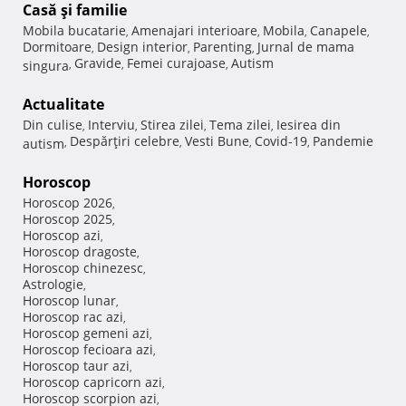
Casă şi familie
Mobila bucatarie
Amenajari interioare
Mobila
Canapele
,
,
,
,
Dormitoare
Design interior
Parenting
Jurnal de mama
,
,
,
Gravide
Femei curajoase
Autism
singura
,
,
,
Actualitate
Din culise
Interviu
Stirea zilei
Tema zilei
Iesirea din
,
,
,
,
Despărţiri celebre
Vesti Bune
Covid-19
Pandemie
autism
,
,
,
,
Horoscop
Horoscop 2026
,
Horoscop 2025
,
Horoscop azi
,
Horoscop dragoste
,
Horoscop chinezesc
,
Astrologie
,
Horoscop lunar
,
Horoscop rac azi
,
Horoscop gemeni azi
,
Horoscop fecioara azi
,
Horoscop taur azi
,
Horoscop capricorn azi
,
Horoscop scorpion azi
,