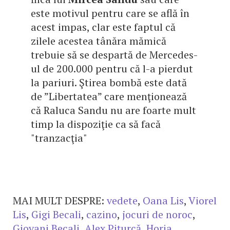
este motivul pentru care se află în
acest impas, clar este faptul că
zilele acestea tânăra mămică
trebuie să se despartă de Mercedes-
ul de 200.000 pentru că l-a pierdut
la pariuri. Ştirea bombă este dată
de ”Libertatea” care menţionează
că Raluca Sandu nu are foarte mult
timp la dispoziţie ca să facă
"tranzacţia"
MAI MULT DESPRE:
vedete
,
Oana Lis
,
Viorel
Lis
,
Gigi Becali
,
cazino
,
jocuri de noroc
,
Giovani Becali
,
Alex Piţurcă
,
Horia