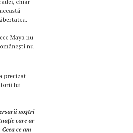
cadei, chiar
 această
Libertatea.
arece Maya nu
e româneşti nu
 a precizat
orii lui
rsarii noştri
tuaţie care ar
. Ceea ce am