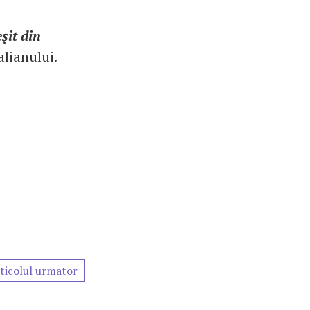
şit din
alianului.
ticolul urmator