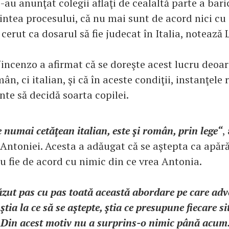
i-au anunţat colegii aflaţi de cealaltă parte a bari
aintea procesului, că nu mai sunt de acord nici cu
 cerut ca dosarul să fie judecat în Italia, notează 
Vincenzo a afirmat că se doreşte acest lucru deo
ân, ci italian, şi că în aceste condiţii, instanţel
te să decidă soarta copilei.
e numai cetăţean italian, este şi român, prin lege“
,
Antoniei. Acesta a adăugat că se aştepta ca apărăt
u fie de acord cu nimic din ce vrea Antonia.
zut pas cu pas toată această abordare pe care adve
ştia la ce să se aştepte, ştia ce presupune fiecare si
 Din acest motiv nu a surprins-o nimic până acum