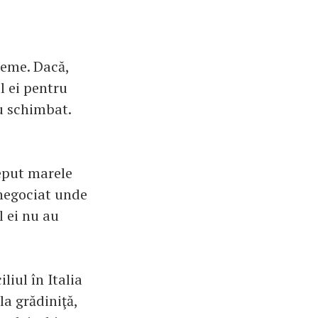
leme. Dacă,
l ei pentru
au schimbat.
ceput marele
 negociat unde
l ei nu au
liul în Italia
a grădiniţă,