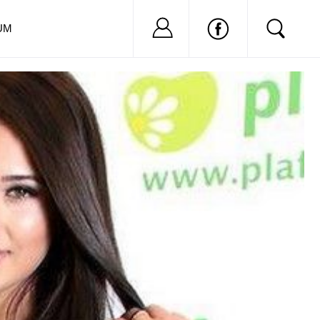
Nu ai cont?
Inregistreaza-
UM