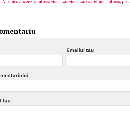
:
Antonia
,
vincenzo
,
antonia vincenzo
,
vincenzo castellano antonia
,
proc
comentariu
Emailul tau
omentariului
l tau