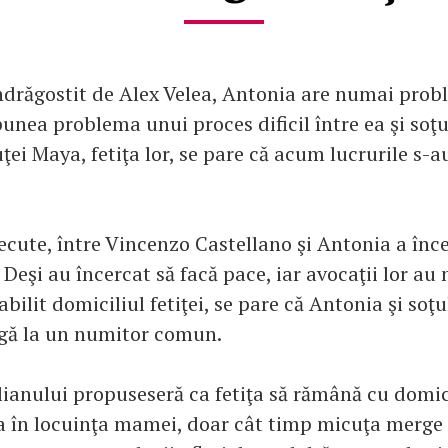
ndrăgostit de Alex Velea, Antonia are numai prob
 punea problema unui proces dificil între ea şi soţu
ei Maya, fetiţa lor, se pare că acum lucrurile s-
trecute, între Vincenzo Castellano şi Antonia a în
 Deşi au încercat să facă pace, iar avocaţii lor au
tabilit domiciliul fetiţei, se pare că Antonia şi soţu
ngă la un numitor comun.
lianului propuseseră ca fetiţa să rămână cu domici
ţa în locuinţa mamei, doar cât timp micuţa merge l