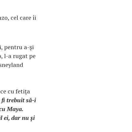
o, cel care îi
i, pentru a-şi
, l-a rugat pe
isneyland
ce cu fetiţa
i trebuit să-i
 cu Maya.
 ei, dar nu şi