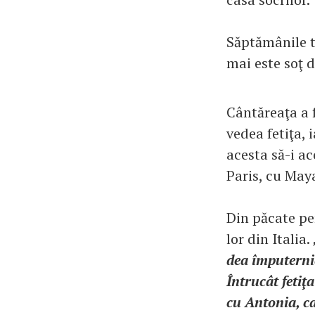
Săptămânile t
mai este soţ d
Cântăreaţa a f
vedea fetiţa, 
acesta să-i a
Paris, cu May
Din păcate pen
lor din Italia.
dea împuternic
Întrucât fetiţ
cu Antonia, c