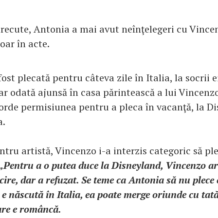
recute, Antonia a mai avut neînţelegeri cu Vincenz
oar în acte.
ost plecată pentru câteva zile în Italia, la socrii e
iar odată ajunsă în casa părintească a lui Vincenzo
corde permisiunea pentru a pleca în vacanţă, la D
a.
tru artistă, Vincenzo i-a interzis categoric să ple
„Pentru a o putea duce la Disneyland, Vincenzo ar f
ire, dar a refuzat. Se teme ca Antonia să nu plece
a e născută în Italia, ea poate merge oriunde cu tatăl
are e româncă.