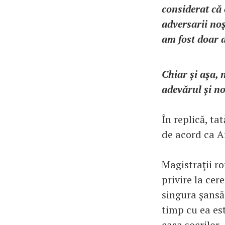
considerat că 
adversarii noş
am fost doar 
Chiar şi aşa, 
adevărul şi n
În replică, ta
de acord ca A
Magistraţii r
privire la cer
singura şansă
timp cu ea est
casa socrilor.