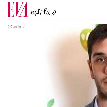
și 60 de ani. De ce te t
Carieră
pe măsură ce înaintez
Actualitate
© Copyright: