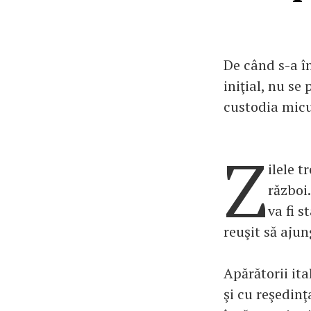
De când s-a î
iniţial, nu se
custodia micuţ
Z
ilele 
război.
va fi s
reuşit să aju
Apărătorii ita
şi cu reşedin