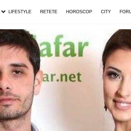
rezești mai des
Cât durează, cum te pregătești și cât
i în vârstă
de dureroasă este investigația
LIFESTYLE
RETETE
HOROSCOP
CITY
FOR