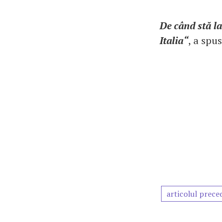
De când stă la
Italia“
, a spu
articolul prece