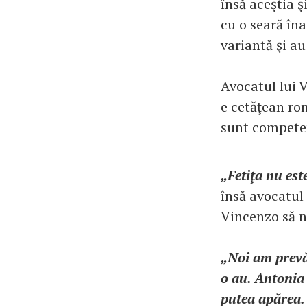
însă aceştia ş
cu o seară în
variantă şi au
Avocatul lui 
e cetăţean rom
sunt competen
„Fetiţa nu est
însă avocatul 
Vincenzo să n
„Noi am prevă
o au. Antonia 
putea apărea.