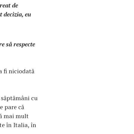
reat de
t decizia, eu
re să respecte
a fi niciodată
ă săptămâni cu
se pare că
că mai mult
 în Italia, în