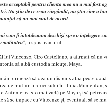
este acceptabil pentru clienta mea nu a mai fost ag
tri. Nu ştiu de ce s-au răzgândit, nu ştiu cine a lua
anunţat că nu mai sunt de acord.
noi vom fi întotdeauna deschişi spre o înţelegere ca
ormalitatea“
, a spus avocatul.
tăl lui Vincenzo, Ciro Castellano, a afirmat că nu v
ntonia să aibă custodia micuţei Maya.
omâni urmează să dea un răspuns abia peste dou
erea de mutare a procesului în Italia. Momentan, 
 a Antoniei ca s-o mai vadă pe Maya şi să petrea
e să se împace cu Vincenzo şi, eventual, să se mute