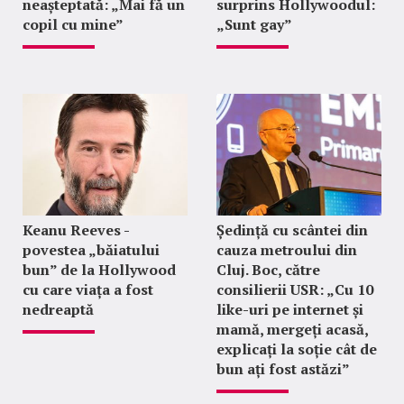
neașteptată: „Mai fă un
surprins Hollywoodul:
copil cu mine”
„Sunt gay”
Keanu Reeves -
Ședință cu scântei din
povestea „băiatului
cauza metroului din
bun” de la Hollywood
Cluj. Boc, către
cu care viața a fost
consilierii USR: „Cu 10
nedreaptă
like-uri pe internet și
mamă, mergeți acasă,
explicați la soție cât de
bun ați fost astăzi”