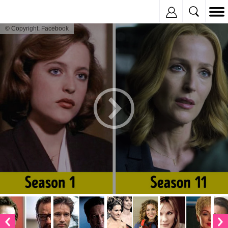
Inregistreaza
© Copyright: Facebook