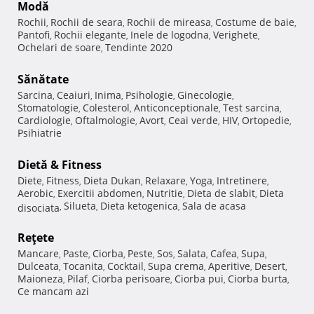
Modă
Rochii
Rochii de seara
Rochii de mireasa
Costume de baie
,
,
,
,
Pantofi
Rochii elegante
Inele de logodna
Verighete
,
,
,
,
Ochelari de soare
Tendinte 2020
,
Sănătate
Sarcina
Ceaiuri
Inima
Psihologie
Ginecologie
,
,
,
,
,
Stomatologie
Colesterol
Anticonceptionale
Test sarcina
,
,
,
,
Cardiologie
Oftalmologie
Avort
Ceai verde
HIV
Ortopedie
,
,
,
,
,
,
Psihiatrie
Dietă & Fitness
Diete
Fitness
Dieta Dukan
Relaxare
Yoga
Intretinere
,
,
,
,
,
,
Aerobic
Exercitii abdomen
Nutritie
Dieta de slabit
Dieta
,
,
,
,
Silueta
Dieta ketogenica
Sala de acasa
disociata
,
,
,
Reţete
Mancare
Paste
Ciorba
Peste
Sos
Salata
Cafea
Supa
,
,
,
,
,
,
,
,
Dulceata
Tocanita
Cocktail
Supa crema
Aperitive
Desert
,
,
,
,
,
,
Maioneza
Pilaf
Ciorba perisoare
Ciorba pui
Ciorba burta
,
,
,
,
,
Ce mancam azi