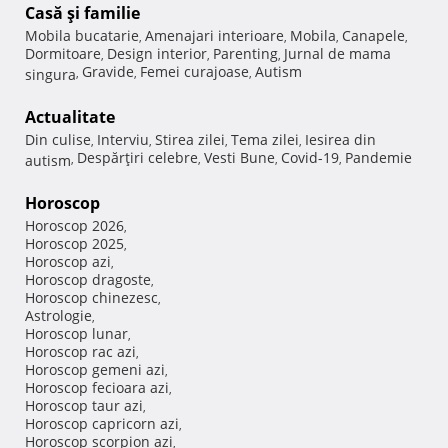
Casă şi familie
Mobila bucatarie
Amenajari interioare
Mobila
Canapele
,
,
,
,
Dormitoare
Design interior
Parenting
Jurnal de mama
,
,
,
Gravide
Femei curajoase
Autism
singura
,
,
,
Actualitate
Din culise
Interviu
Stirea zilei
Tema zilei
Iesirea din
,
,
,
,
Despărţiri celebre
Vesti Bune
Covid-19
Pandemie
autism
,
,
,
,
Horoscop
Horoscop 2026
,
Horoscop 2025
,
Horoscop azi
,
Horoscop dragoste
,
Horoscop chinezesc
,
Astrologie
,
Horoscop lunar
,
Horoscop rac azi
,
Horoscop gemeni azi
,
Horoscop fecioara azi
,
Horoscop taur azi
,
Horoscop capricorn azi
,
Horoscop scorpion azi
,