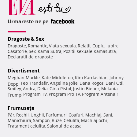
Urmareste-ne pe
Dragoste & Sex
Dragoste
Romantic
Viata sexuala
Relatii
Cuplu
Iubire
,
,
,
,
,
,
Casatorie
Sex
Kama Sutra
Pozitii sexuale Kamasutra
,
,
,
,
Declaratii de dragoste
Divertisment
Meghan Markle
Kate Middleton
Kim Kardashian
Johnny
,
,
,
Teo Trandafir
Angelina Jolie
Dana Rogoz
Dani Otil
Depp
,
,
,
,
,
Smiley
Andra
Delia
Gina Pistol
Justin Bieber
Melania
,
,
,
,
,
Program TV
Program Pro TV
Program Antena 1
Trump
,
,
,
Frumuseţe
Păr
Rochii
Unghii
Parfumuri
Coafuri
Machiaj
Sani
,
,
,
,
,
,
,
Manichiura
Sampon
Buze
Celulita
Machiaj ochi
,
,
,
,
,
Tratament celulita
Salonul de acasa
,