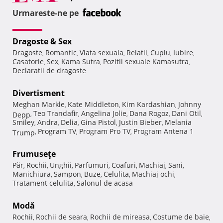
Urmareste-ne pe
Dragoste & Sex
Dragoste
Romantic
Viata sexuala
Relatii
Cuplu
Iubire
,
,
,
,
,
,
Casatorie
Sex
Kama Sutra
Pozitii sexuale Kamasutra
,
,
,
,
Declaratii de dragoste
Divertisment
Meghan Markle
Kate Middleton
Kim Kardashian
Johnny
,
,
,
Teo Trandafir
Angelina Jolie
Dana Rogoz
Dani Otil
Depp
,
,
,
,
,
Smiley
Andra
Delia
Gina Pistol
Justin Bieber
Melania
,
,
,
,
,
Program TV
Program Pro TV
Program Antena 1
Trump
,
,
,
Frumuseţe
Păr
Rochii
Unghii
Parfumuri
Coafuri
Machiaj
Sani
,
,
,
,
,
,
,
Manichiura
Sampon
Buze
Celulita
Machiaj ochi
,
,
,
,
,
Tratament celulita
Salonul de acasa
,
Modă
Rochii
Rochii de seara
Rochii de mireasa
Costume de baie
,
,
,
,