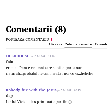
Comentarii (8)
POSTEAZA COMENTARIU
Afiseaza:
Cele mai recente
|
Cronol
DELICIOUSE
pe 10 Iul 2011, 15:20
fain
cred ca Pam e cea mai tare sanii ei parca sunt
naturali...probabil ne-am invatat noi cu ei...hehehe!
nobody_fux_with_the_Jesus
pe 5 Iul 2011, 00:13
dap
Iar lui Vivica ii ies prin toate partile :))