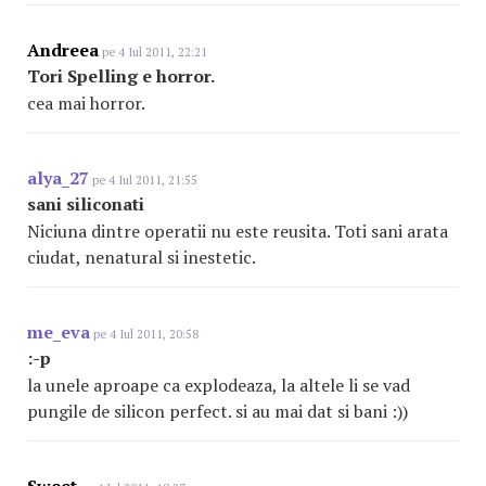
Andreea
pe 4 Iul 2011, 22:21
Tori Spelling e horror.
cea mai horror.
alya_27
pe 4 Iul 2011, 21:55
sani siliconati
Niciuna dintre operatii nu este reusita. Toti sani arata
ciudat, nenatural si inestetic.
me_eva
pe 4 Iul 2011, 20:58
:-p
la unele aproape ca explodeaza, la altele li se vad
pungile de silicon perfect. si au mai dat si bani :))