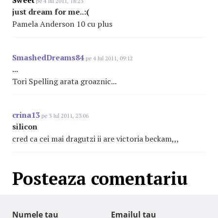
Sweet
pe 4 Iul 2011, 18:23
just dream for me..:(
Pamela Anderson 10 cu plus
SmashedDreams84
pe 4 Iul 2011, 09:12
...
Tori Spelling arata groaznic...
crina13
pe 3 Iul 2011, 23:06
silicon
cred ca cei mai dragutzi ii are victoria beckam,,,
Posteaza comentariu
Numele tau
Emailul tau