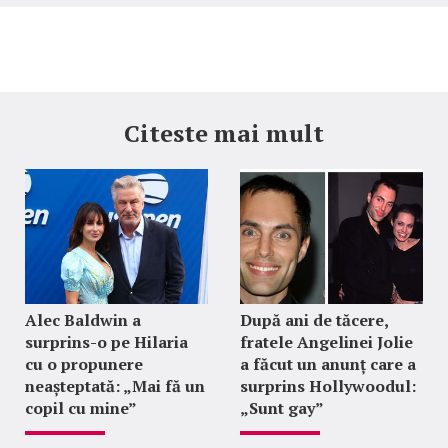
Citeste mai mult
Alec Baldwin a
După ani de tăcere,
surprins-o pe Hilaria
fratele Angelinei Jolie
cu o propunere
a făcut un anunț care a
neașteptată: „Mai fă un
surprins Hollywoodul:
copil cu mine”
„Sunt gay”