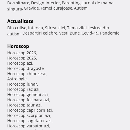
Dormitoare
Design interior
Parenting
Jurnal de mama
,
,
,
Gravide
Femei curajoase
Autism
singura
,
,
,
Actualitate
Din culise
Interviu
Stirea zilei
Tema zilei
Iesirea din
,
,
,
,
Despărţiri celebre
Vesti Bune
Covid-19
Pandemie
autism
,
,
,
,
Horoscop
Horoscop 2026
,
Horoscop 2025
,
Horoscop azi
,
Horoscop dragoste
,
Horoscop chinezesc
,
Astrologie
,
Horoscop lunar
,
Horoscop rac azi
,
Horoscop gemeni azi
,
Horoscop fecioara azi
,
Horoscop taur azi
,
Horoscop capricorn azi
,
Horoscop scorpion azi
,
Horoscop sagetator azi
,
Horoscop varsator azi
,