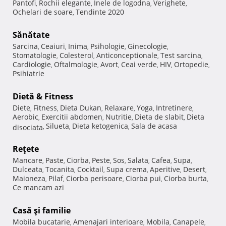
Pantofi
Rochii elegante
Inele de logodna
Verighete
,
,
,
,
Ochelari de soare
Tendinte 2020
,
Sănătate
Sarcina
Ceaiuri
Inima
Psihologie
Ginecologie
,
,
,
,
,
Stomatologie
Colesterol
Anticonceptionale
Test sarcina
,
,
,
,
Cardiologie
Oftalmologie
Avort
Ceai verde
HIV
Ortopedie
,
,
,
,
,
,
Psihiatrie
Dietă & Fitness
Diete
Fitness
Dieta Dukan
Relaxare
Yoga
Intretinere
,
,
,
,
,
,
Aerobic
Exercitii abdomen
Nutritie
Dieta de slabit
Dieta
,
,
,
,
Silueta
Dieta ketogenica
Sala de acasa
disociata
,
,
,
Reţete
Mancare
Paste
Ciorba
Peste
Sos
Salata
Cafea
Supa
,
,
,
,
,
,
,
,
Dulceata
Tocanita
Cocktail
Supa crema
Aperitive
Desert
,
,
,
,
,
,
Maioneza
Pilaf
Ciorba perisoare
Ciorba pui
Ciorba burta
,
,
,
,
,
Ce mancam azi
Casă şi familie
Mobila bucatarie
Amenajari interioare
Mobila
Canapele
,
,
,
,