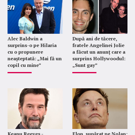
Alec Baldwin a
După ani de tăcere,
surprins-o pe Hilaria
fratele Angelinei Jolie
cu o propunere
a făcut un anunț care a
neașteptată: „Mai fă un
surprins Hollywoodul:
copil cu mine”
„Sunt gay”
Keanu Reeves -
Elon, supărat pe Nolan: