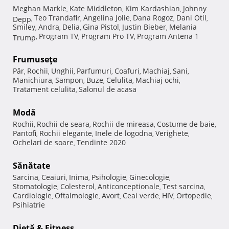
Meghan Markle
Kate Middleton
Kim Kardashian
Johnny
,
,
,
Teo Trandafir
Angelina Jolie
Dana Rogoz
Dani Otil
Depp
,
,
,
,
,
Smiley
Andra
Delia
Gina Pistol
Justin Bieber
Melania
,
,
,
,
,
Program TV
Program Pro TV
Program Antena 1
Trump
,
,
,
Frumuseţe
Păr
Rochii
Unghii
Parfumuri
Coafuri
Machiaj
Sani
,
,
,
,
,
,
,
Manichiura
Sampon
Buze
Celulita
Machiaj ochi
,
,
,
,
,
Tratament celulita
Salonul de acasa
,
Modă
Rochii
Rochii de seara
Rochii de mireasa
Costume de baie
,
,
,
,
Pantofi
Rochii elegante
Inele de logodna
Verighete
,
,
,
,
Ochelari de soare
Tendinte 2020
,
Sănătate
Sarcina
Ceaiuri
Inima
Psihologie
Ginecologie
,
,
,
,
,
Stomatologie
Colesterol
Anticonceptionale
Test sarcina
,
,
,
,
Cardiologie
Oftalmologie
Avort
Ceai verde
HIV
Ortopedie
,
,
,
,
,
,
Psihiatrie
Dietă & Fitness