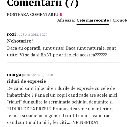
Comentarii (7)
POSTEAZA COMENTARIU
Afiseaza:
Cele mai recente
|
Cronol
rozi
pe 28 Apr 2012, 10:20
Nehotarire!
Daca au operatii, sunt urite! Daca sunt naturale, sunt
urite! Vi se da si BANI pe articolele acestea??????
marga
pe 28 Apr 2012, 10:00
riduri de expresie
De cand sunt inlocuite ridurile de expresie cu cele de
imbatrinire ? Pana si un copil cand rade are acele mici
"riduri" dungulite la terminatia ochiului denumite si
RIDURI DE EXPRESIE. Frumusetea vine din interior ,
femeia si oamenii in general sunt frumosi cand rad
cand sunt multumiti , fericiti .... NEINSPIRAT