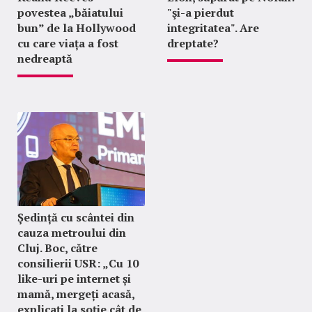
povestea „băiatului
"şi-a pierdut
bun” de la Hollywood
integritatea". Are
cu care viața a fost
dreptate?
nedreaptă
Ședință cu scântei din
cauza metroului din
Cluj. Boc, către
consilierii USR: „Cu 10
like-uri pe internet și
mamă, mergeți acasă,
explicați la soție cât de