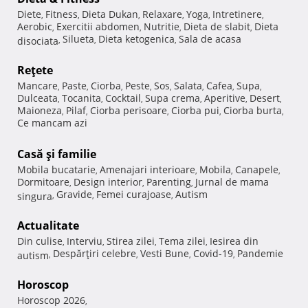
Diete
Fitness
Dieta Dukan
Relaxare
Yoga
Intretinere
,
,
,
,
,
,
Aerobic
Exercitii abdomen
Nutritie
Dieta de slabit
Dieta
,
,
,
,
Silueta
Dieta ketogenica
Sala de acasa
disociata
,
,
,
Reţete
Mancare
Paste
Ciorba
Peste
Sos
Salata
Cafea
Supa
,
,
,
,
,
,
,
,
Dulceata
Tocanita
Cocktail
Supa crema
Aperitive
Desert
,
,
,
,
,
,
Maioneza
Pilaf
Ciorba perisoare
Ciorba pui
Ciorba burta
,
,
,
,
,
Ce mancam azi
Casă şi familie
Mobila bucatarie
Amenajari interioare
Mobila
Canapele
,
,
,
,
Dormitoare
Design interior
Parenting
Jurnal de mama
,
,
,
Gravide
Femei curajoase
Autism
singura
,
,
,
Actualitate
Din culise
Interviu
Stirea zilei
Tema zilei
Iesirea din
,
,
,
,
Despărţiri celebre
Vesti Bune
Covid-19
Pandemie
autism
,
,
,
,
Horoscop
Horoscop 2026
,