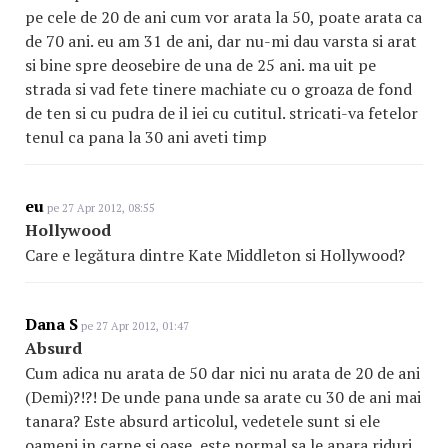
pe cele de 20 de ani cum vor arata la 50, poate arata ca
de 70 ani. eu am 31 de ani, dar nu-mi dau varsta si arat
si bine spre deosebire de una de 25 ani. ma uit pe
strada si vad fete tinere machiate cu o groaza de fond
de ten si cu pudra de il iei cu cutitul. stricati-va fetelor
tenul ca pana la 30 ani aveti timp
eu
pe 27 Apr 2012, 08:55
Hollywood
Care e legătura dintre Kate Middleton si Hollywood?
Dana S
pe 27 Apr 2012, 01:47
Absurd
Cum adica nu arata de 50 dar nici nu arata de 20 de ani
(Demi)?!?! De unde pana unde sa arate cu 30 de ani mai
tanara? Este absurd articolul, vedetele sunt si ele
oameni in carne si oase, este normal sa le apara riduri