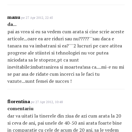
manu
pe 27 Apr 2012, 22:45
da...
pai as vrea si eu sa vedem cum arata si cine scrie aceste
articole...oare ea are riduri sau nu?????'''sau daca e
tanara nu va imbatrani si ea?''''2 lucruri pe care atitea
progrese ale stiintei si tehnologiei nu vor putea
niciodata sa le stopeze,pt ca sunt
inevitabile:imbatranirea si moartea!asa ca....mi-e nu mi
se par asa de ridate cum incerci sa le faci tu
vazute...sunt femei de succes !
florentina
pe 27 Apr 2012, 10:48
comentariu
dar va uitati la tinerele din ziua de azi cum arata la 20
si ceva de ani, pai unele de 40-50 ani arata foarte bine
in comparatie cu cele de acum de 20 ani. sa le vedem