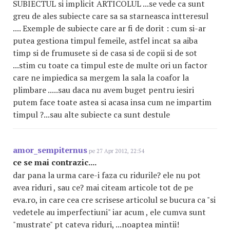
SUBIECTUL si implicit ARTICOLUL ...se vede ca sunt
greu de ales subiecte care sa sa starneasca intteresul
.... Exemple de subiecte care ar fi de dorit : cum si-ar
putea gestiona timpul femeile, astfel incat sa aiba
timp si de frumusete si de casa si de copii si de sot
...stim cu toate ca timpul este de multe ori un factor
care ne impiedica sa mergem la sala la coafor la
plimbare .....sau daca nu avem buget pentru iesiri
putem face toate astea si acasa insa cum ne impartim
timpul ?...sau alte subiecte ca sunt destule
amor_sempiternus
pe 27 Apr 2012, 22:54
ce se mai contrazic....
dar pana la urma care-i faza cu ridurile? ele nu pot
avea riduri , sau ce? mai citeam articole tot de pe
eva.ro, in care cea cre scrisese articolul se bucura ca "si
vedetele au imperfectiuni" iar acum , ele cumva sunt
"mustrate" pt cateva riduri, ...noaptea mintii!