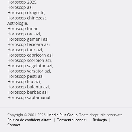
Horoscop 2025
,
Horoscop azi
,
Horoscop dragoste
,
Horoscop chinezesc
,
Astrologie
,
Horoscop lunar
,
Horoscop rac azi
,
Horoscop gemeni azi
,
Horoscop fecioara azi
,
Horoscop taur azi
,
Horoscop capricorn azi
,
Horoscop scorpion azi
,
Horoscop sagetator azi
,
Horoscop varsator azi
,
Horoscop pesti azi
,
Horoscop leu azi
,
Horoscop balanta azi
,
Horoscop berbec azi
,
Horoscop saptamanal
Copyright © 2001-2026,
iMedia Plus Group
. Toate drepturile rezervate
Politica de confidențialitate
|
Termeni si conditii
|
Redacţia
|
Contact