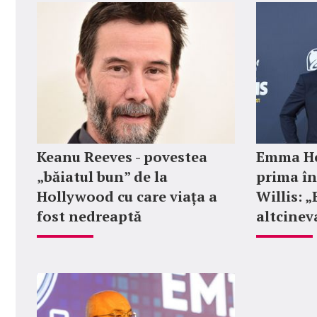
Keanu Reeves - povestea
Emma He
„băiatul bun” de la
prima în
Hollywood cu care viața a
Willis: 
fost nedreaptă
altcinev