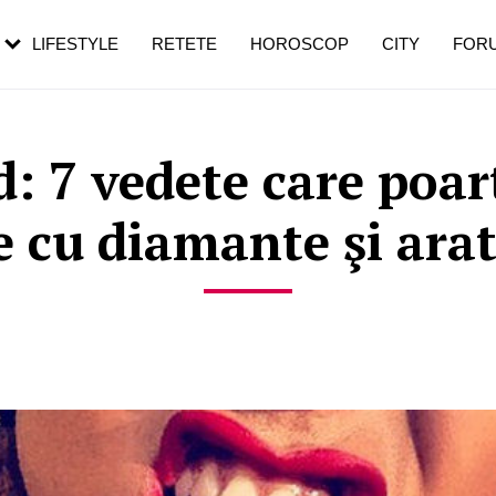
rezești mai des
Cât durează, cum te pregătești și cât
i în vârstă
de dureroasă este investigația
LIFESTYLE
RETETE
HOROSCOP
CITY
FOR
: 7 vedete care poar
 cu diamante şi arat