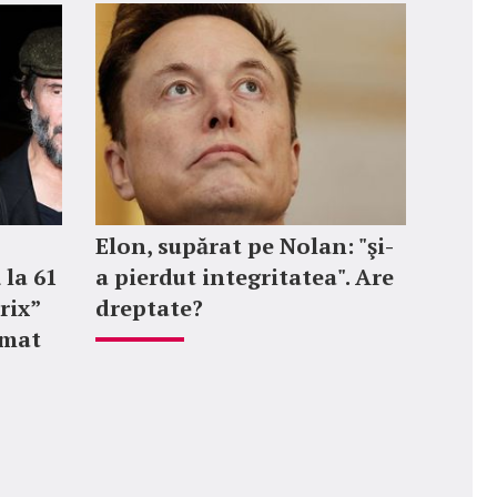
Elon, supărat pe Nolan: "şi-
 la 61
a pierdut integritatea". Are
rix”
dreptate?
rmat