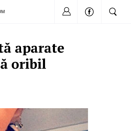
Nu ai cont?
Inregistreaza-
UM
tă aparate
ă oribil