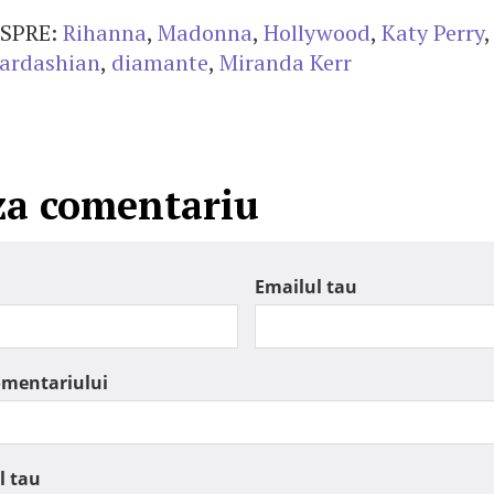
SPRE:
Rihanna
,
Madonna
,
Hollywood
,
Katy Perry
ardashian
,
diamante
,
Miranda Kerr
za comentariu
Emailul tau
omentariului
l tau