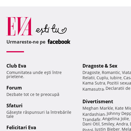
Urmareste-ne pe
Club Eva
Dragoste & Sex
Comunitatea unde eşti între
Dragoste
Romantic
Viat
,
,
prietene.
Relatii
Cuplu
Iubire
Cas
,
,
,
Kama Sutra
Pozitii sexu
,
Forum
Declaratii d
Kamasutra
,
Dezbate tot ce te preocupă
Divertisment
Sfaturi
Meghan Markle
Kate Mi
,
Găseşte răspunsuri la întrebările
Johnny Dep
Kardashian
,
tale
Angelina Jolie
Trandafir
,
,
Dani Otil
Smiley
Andra
,
,
,
Felicitari Eva
Justin Bieber
Mela
Pistol
,
,