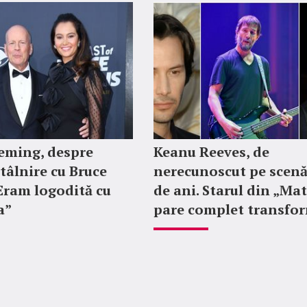
ming, despre
Keanu Reeves, de
tâlnire cu Bruce
nerecunoscut pe scenă
„Eram logodită cu
de ani. Starul din „Mat
a”
pare complet transfo