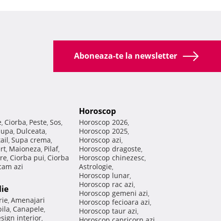
Aboneaza-te la newsletter
Horoscop
e
Ciorba
Peste
Sos
Horoscop 2026
,
,
,
,
,
Supa
Dulceata
Horoscop 2025
,
,
,
ail
Supa crema
Horoscop azi
,
,
,
rt
Maioneza
Pilaf
Horoscop dragoste
,
,
,
,
re
Ciorba pui
Ciorba
Horoscop chinezesc
,
,
,
am azi
Astrologie
,
Horoscop lunar
,
Horoscop rac azi
,
lie
Horoscop gemeni azi
,
rie
Amenajari
,
Horoscop fecioara azi
,
ila
Canapele
,
,
Horoscop taur azi
,
sign interior
,
Horoscop capricorn azi
,