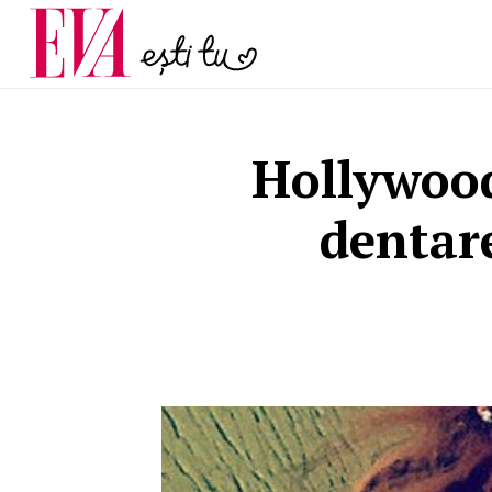
și 60 de ani. De ce te t
Carieră
pe măsură ce înaintez
Actualitate
Hollywood
dentare