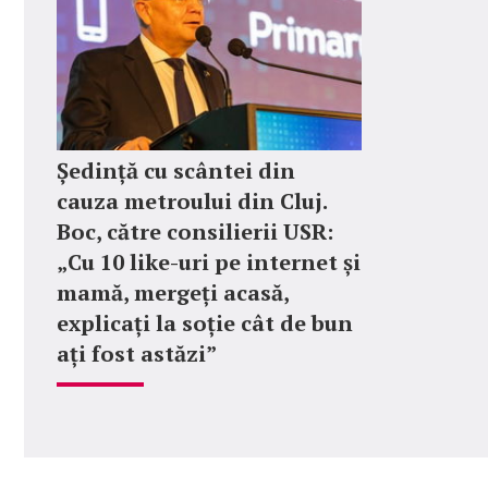
Ședință cu scântei din
cauza metroului din Cluj.
Boc, către consilierii USR:
„Cu 10 like-uri pe internet și
mamă, mergeți acasă,
explicați la soție cât de bun
ați fost astăzi”