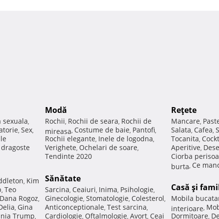
Modă
Reţete
a sexuala
Rochii
Rochii de seara
Rochii de
Mancare
Past
,
,
,
,
atorie
Sex
Costume de baie
Pantofi
Salata
Cafea
,
,
mireasa
,
,
,
,
,
ale
Rochii elegante
Inele de logodna
Tocanita
Cockt
,
,
,
e dragoste
Verighete
Ochelari de soare
Aperitive
Dese
,
,
,
Tendinte 2020
Ciorba perisoa
Ce manc
burta
,
Sănătate
ddleton
Kim
,
Casă şi fami
p
Teo
Sarcina
Ceaiuri
Inima
Psihologie
,
,
,
,
,
Dana Rogoz
Ginecologie
Stomatologie
Colesterol
Mobila bucata
,
,
,
,
Delia
Gina
Anticonceptionale
Test sarcina
Mob
,
,
,
interioare
,
nia Trump
Cardiologie
Oftalmologie
Avort
Ceai
Dormitoare
De
,
,
,
,
,