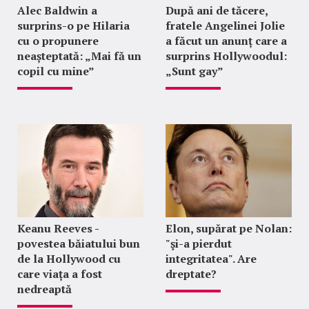
Alec Baldwin a
După ani de tăcere,
surprins-o pe Hilaria
fratele Angelinei Jolie
cu o propunere
a făcut un anunț care a
neașteptată: „Mai fă un
surprins Hollywoodul:
copil cu mine”
„Sunt gay”
Keanu Reeves -
Elon, supărat pe Nolan:
povestea băiatului bun
"şi-a pierdut
de la Hollywood cu
integritatea". Are
care viața a fost
dreptate?
nedreaptă