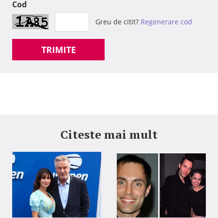
Cod
Greu de citit?
Regenerare cod
TRIMITE
Citeste mai mult