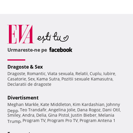
Urmareste-ne pe
Dragoste & Sex
Dragoste
Romantic
Viata sexuala
Relatii
Cuplu
Iubire
,
,
,
,
,
,
Casatorie
Sex
Kama Sutra
Pozitii sexuale Kamasutra
,
,
,
,
Declaratii de dragoste
Divertisment
Meghan Markle
Kate Middleton
Kim Kardashian
Johnny
,
,
,
Teo Trandafir
Angelina Jolie
Dana Rogoz
Dani Otil
Depp
,
,
,
,
,
Smiley
Andra
Delia
Gina Pistol
Justin Bieber
Melania
,
,
,
,
,
Program TV
Program Pro TV
Program Antena 1
Trump
,
,
,