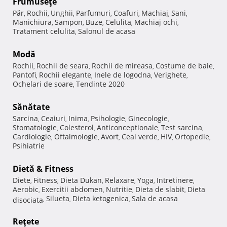
Frumuseţe
Păr
Rochii
Unghii
Parfumuri
Coafuri
Machiaj
Sani
,
,
,
,
,
,
,
Manichiura
Sampon
Buze
Celulita
Machiaj ochi
,
,
,
,
,
Tratament celulita
Salonul de acasa
,
Modă
Rochii
Rochii de seara
Rochii de mireasa
Costume de baie
,
,
,
,
Pantofi
Rochii elegante
Inele de logodna
Verighete
,
,
,
,
Ochelari de soare
Tendinte 2020
,
Sănătate
Sarcina
Ceaiuri
Inima
Psihologie
Ginecologie
,
,
,
,
,
Stomatologie
Colesterol
Anticonceptionale
Test sarcina
,
,
,
,
Cardiologie
Oftalmologie
Avort
Ceai verde
HIV
Ortopedie
,
,
,
,
,
,
Psihiatrie
Dietă & Fitness
Diete
Fitness
Dieta Dukan
Relaxare
Yoga
Intretinere
,
,
,
,
,
,
Aerobic
Exercitii abdomen
Nutritie
Dieta de slabit
Dieta
,
,
,
,
Silueta
Dieta ketogenica
Sala de acasa
disociata
,
,
,
Reţete