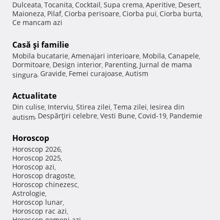
Dulceata
Tocanita
Cocktail
Supa crema
Aperitive
Desert
,
,
,
,
,
,
Maioneza
Pilaf
Ciorba perisoare
Ciorba pui
Ciorba burta
,
,
,
,
,
Ce mancam azi
Casă şi familie
Mobila bucatarie
Amenajari interioare
Mobila
Canapele
,
,
,
,
Dormitoare
Design interior
Parenting
Jurnal de mama
,
,
,
Gravide
Femei curajoase
Autism
singura
,
,
,
Actualitate
Din culise
Interviu
Stirea zilei
Tema zilei
Iesirea din
,
,
,
,
Despărţiri celebre
Vesti Bune
Covid-19
Pandemie
autism
,
,
,
,
Horoscop
Horoscop 2026
,
Horoscop 2025
,
Horoscop azi
,
Horoscop dragoste
,
Horoscop chinezesc
,
Astrologie
,
Horoscop lunar
,
Horoscop rac azi
,
Horoscop gemeni azi