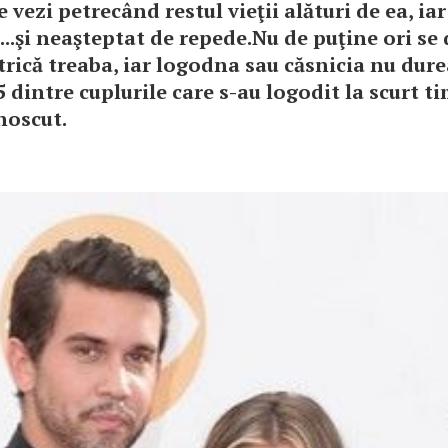
e vezi petrecând restul vieţii alături de ea, i
c...şi neaşteptat de repede.Nu de puţine ori se
trică treaba, iar logodna sau căsnicia nu dur
5 dintre cuplurile care s-au logodit la scurt 
noscut.