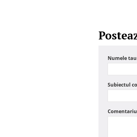
Postea
Numele tau
Subiectul c
Comentariu