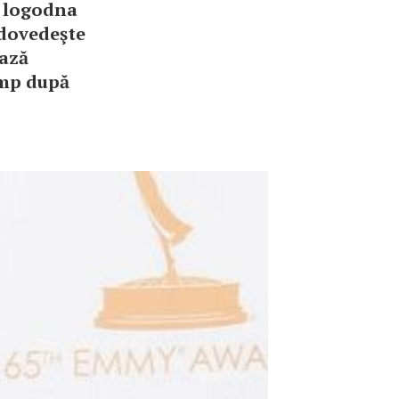
ar logodna
 dovedeşte
ează
timp după