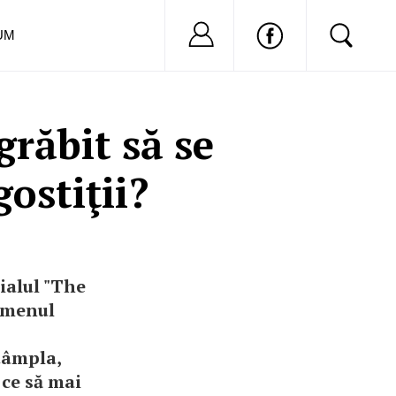
Nu ai cont?
Inregistreaza-
UM
grăbit să se
ostiţii?
rialul "The
ismenul
ntâmpla,
 ce să mai