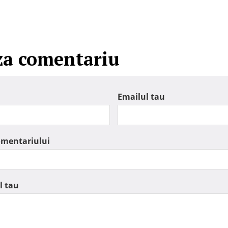
za comentariu
Emailul tau
omentariului
l tau