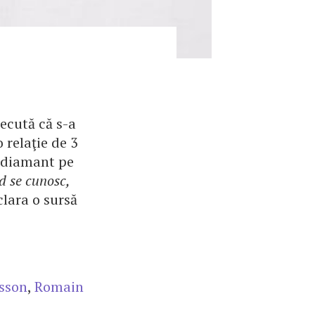
ecută că s-a
 relaţie de 3
u diamant pe
d se cunosc,
clara o sursă
nsson
,
Romain