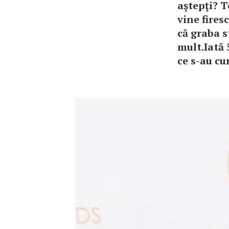
aştepţi? T
vine fires
că graba s
mult.Iată 
ce s-au cu