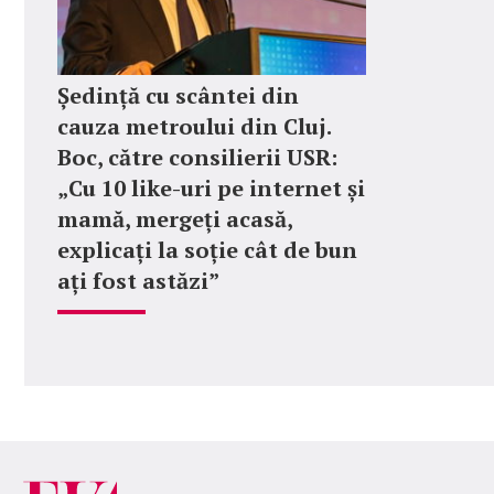
Ședință cu scântei din
cauza metroului din Cluj.
Boc, către consilierii USR:
„Cu 10 like-uri pe internet și
mamă, mergeți acasă,
explicați la soție cât de bun
ați fost astăzi”