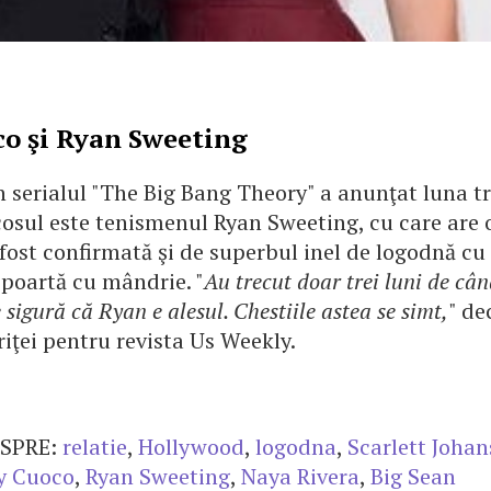
o şi Ryan Sweeting
 serialul "The Big Bang Theory" a anunţat luna tr
cosul este tenismenul Ryan Sweeting, cu care are o
a fost confirmată şi de superbul inel de logodnă c
 poartă cu mândrie. "
Au trecut doar trei luni de cân
 sigură că Ryan e alesul. Chestiile astea se simt,
" de
iţei pentru revista Us Weekly.
SPRE:
relatie
,
Hollywood
,
logodna
,
Scarlett Joha
y Cuoco
,
Ryan Sweeting
,
Naya Rivera
,
Big Sean