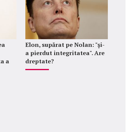
ea
Elon, supărat pe Nolan: "şi-
a pierdut integritatea". Are
ța a
dreptate?