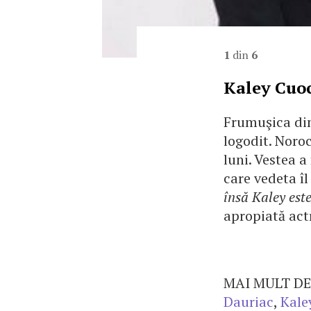
1
din
6
Kaley Cuoc
Frumuşica din
logodit. Noro
luni. Vestea 
care vedeta îl
însă Kaley este
apropiată actr
MAI MULT DE
Dauriac
,
Kale