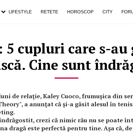
rezești mai des
Cât durează, cum te pregătești și cât
i în vârstă
de dureroasă este investigația
LIFESTYLE
RETETE
HOROSCOP
CITY
FOR
5 cupluri care s-au 
scă. Cine sunt îndrăg
luni de relaţie, Kaley Cuoco, frumuşica din se
heory", a anunţat că şi-a găsit alesul în ten
ting.
îndrăgostit, crezi că nimic rău nu se poate î
na dragă este perfectă pentru tine. Aşa că, de