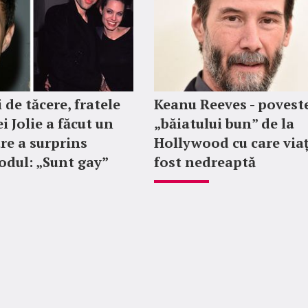
 de tăcere, fratele
Keanu Reeves - povest
i Jolie a făcut un
„băiatului bun” de la
re a surprins
Hollywood cu care via
dul: „Sunt gay”
fost nedreaptă