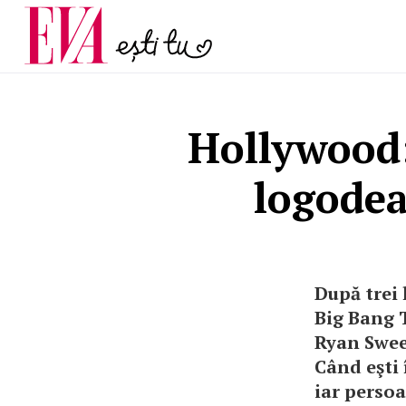
și 60 de ani. De ce te t
Carieră
pe măsură ce înaintez
Actualitate
Hollywood: 
logodea
După trei 
Big Bang T
Ryan Swee
Când eşti 
iar persoa