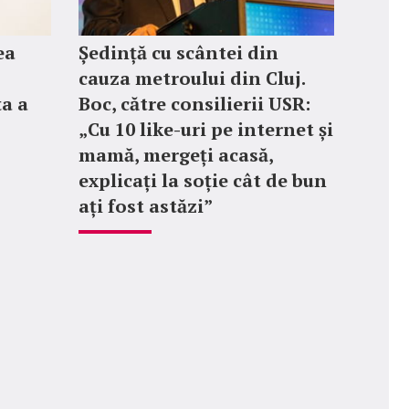
ea
Ședință cu scântei din
cauza metroului din Cluj.
ța a
Boc, către consilierii USR:
„Cu 10 like-uri pe internet și
mamă, mergeți acasă,
explicați la soție cât de bun
ați fost astăzi”