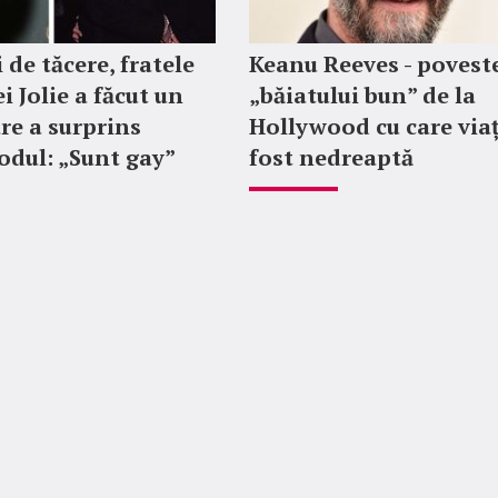
 de tăcere, fratele
Keanu Reeves - povest
i Jolie a făcut un
„băiatului bun” de la
re a surprins
Hollywood cu care via
dul: „Sunt gay”
fost nedreaptă