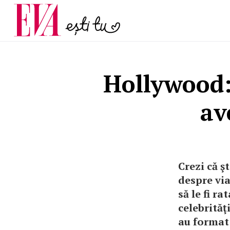
și 60 de ani. De ce te t
Carieră
pe măsură ce înaintez
Actualitate
Hollywood:
av
Crezi că ş
despre via
să le fi r
celebrităţ
au format