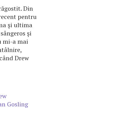
ăgostit. Din
 recent pentru
ma şi ultima
 sângeros şi
nu mi-a mai
ntâlnire,
i când Drew
ew
an Gosling