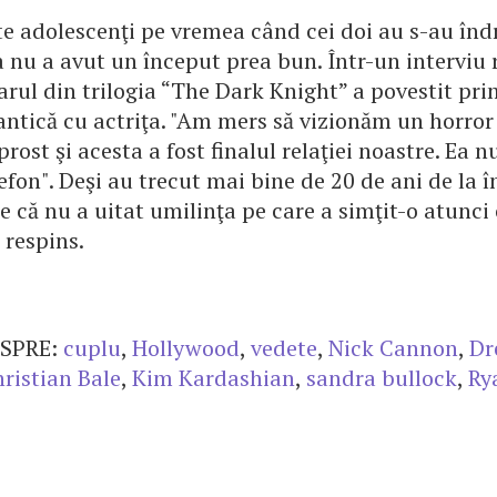
te adolescenţi pe vremea când cei doi au s-au îndr
ia nu a avut un început prea bun. Într-un interviu
arul din trilogia “The Dark Knight” a povestit pri
antică cu actriţa. "Am mers să vizionăm un horror
prost şi acesta a fost finalul relaţiei noastre. Ea 
efon". Deşi au trecut mai bine de 20 de ani de la î
ne că nu a uitat umilinţa pe care a simţit-o atunc
 respins.
SPRE:
cuplu
,
Hollywood
,
vedete
,
Nick Cannon
,
Dr
ristian Bale
,
Kim Kardashian
,
sandra bullock
,
Ry