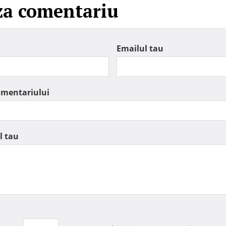
za comentariu
Emailul tau
omentariului
l tau