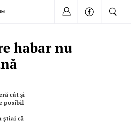
Nu ai cont?
Inregistreaza-
UM
re habar nu
ună
eră cât şi
e posibil
 ştiai că