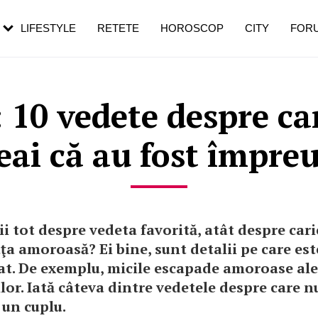
rezești mai des
Cât durează, cum te pregătești și cât
i în vârstă
de dureroasă este investigația
LIFESTYLE
RETETE
HOROSCOP
CITY
FOR
 10 vedete despre ca
eai că au fost împre
tii tot despre vedeta favorită, atât despre cari
ţa amoroasă? Ei bine, sunt detalii pe care est
atat. De exemplu, micile escapade amoroase ale
ilor. Iată câteva dintre vedetele despre care nu
 un cuplu.