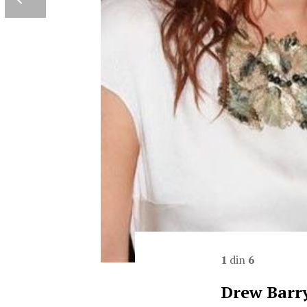
1
din
6
Drew Barry