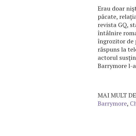
Erau doar niş
păcate, relaţ
revista GQ, st
întâlnire rom
îngrozitor de 
răspuns la tel
actorul susţi
Barrymore l-a
MAI MULT DE
Barrymore
,
Ch