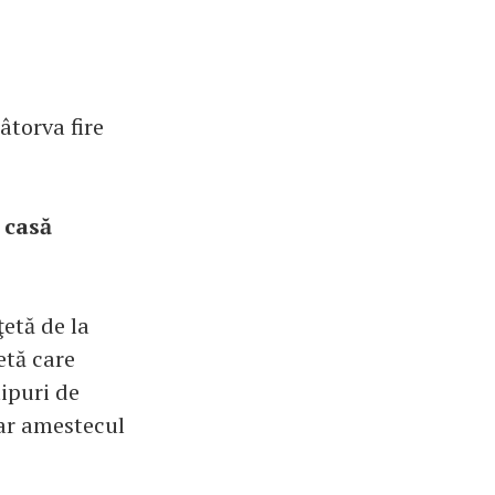
âtorva fire
 casă
ţetă de la
etă care
tipuri de
iar amestecul