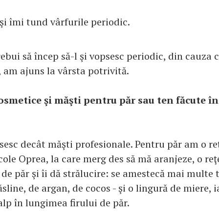
şi îmi tund vârfurile periodic.
bui să încep să-l şi vopsesc periodic, din cauza c
 am ajuns la vârsta potrivită.
osmetice şi măşti pentru păr sau ten făcute în
sesc decât măşti profesionale. Pentru păr am o re
ole Oprea, la care merg des să mă aranjeze, o reţ
l de păr şi îi dă strălucire: se amestecă mai multe 
ăsline, de argan, de cocos - şi o lingură de miere, 
lp în lungimea firului de păr.