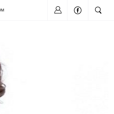
Nu ai cont?
Inregistreaza-
UM