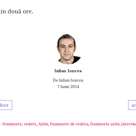
ţin două ore.
Iulian Ioncea
De
Iulian Ioncea
7 Iunie 2014
dent
ar
:
frumusete
,
vedete
,
Aylin
,
frumusete de vedeta
,
frumusete aylin
,
interviu