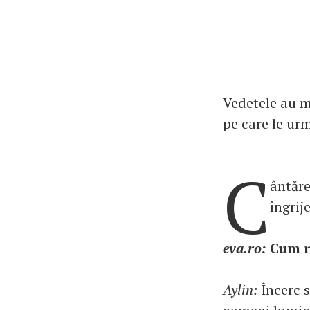
Vedetele au ma
pe care le ur
C
ântăre
îngrij
eva.ro:
Cum re
Aylin:
Încerc s