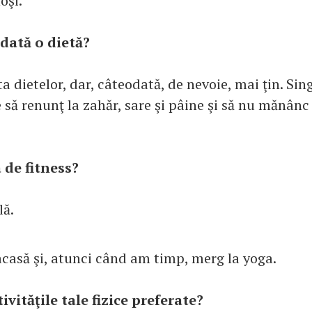
oşi.
odată o dietă?
 dietelor, dar, câteodată, de nevoie, mai ţin. Sin
e să renunţ la zahăr, sare şi pâine şi să nu mănân
 de fitness?
lă.
casă şi, atunci când am timp, merg la yoga.
ivităţile tale fizice preferate?