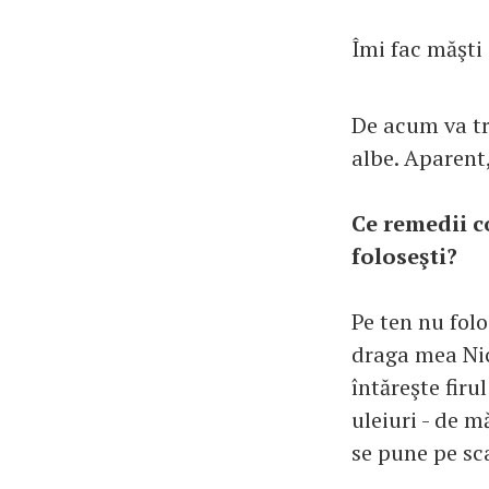
Îmi fac măşti 
De acum va tre
albe. Aparent,
Ce remedii c
foloseşti?
Pe ten nu folo
draga mea Nic
întăreşte firu
uleiuri - de m
se pune pe sca