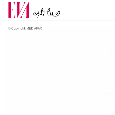
menopauză și când ar t
Carieră
la medic
Actualitate
© Copyright: MEDIAFAX