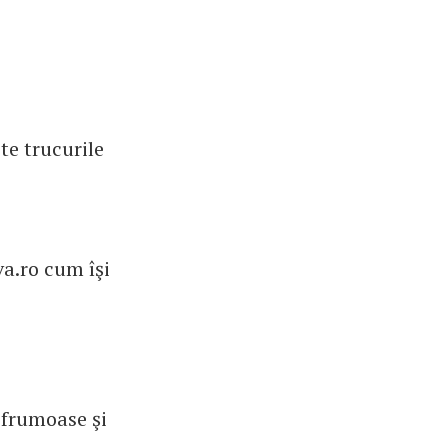
te trucurile
va.ro cum îşi
 frumoase şi