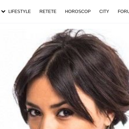
rebui să mergi
și 60 de ani. De ce te trezești mai des
pe măsură ce înaintezi în vârstă
LIFESTYLE
RETETE
HOROSCOP
CITY
FOR