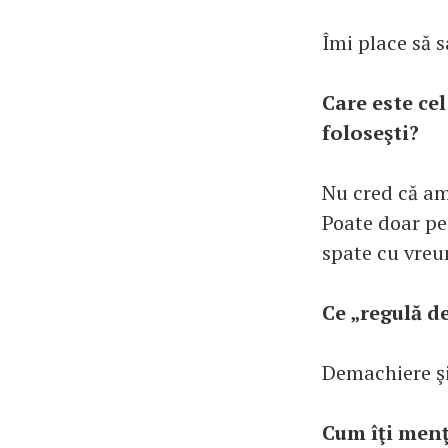
Îmi place să s
Care este ce
foloseşti?
Nu cred că am
Poate doar pe 
spate cu vreun
Ce „regulă de
Demachiere şi
Cum îţi menţi