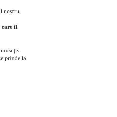
ul nostru.
care îl
umuseţe.
se prinde la