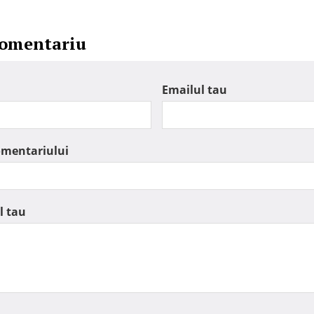
comentariu
Emailul tau
omentariului
l tau