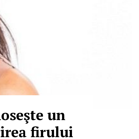
loseşte un
irea firului