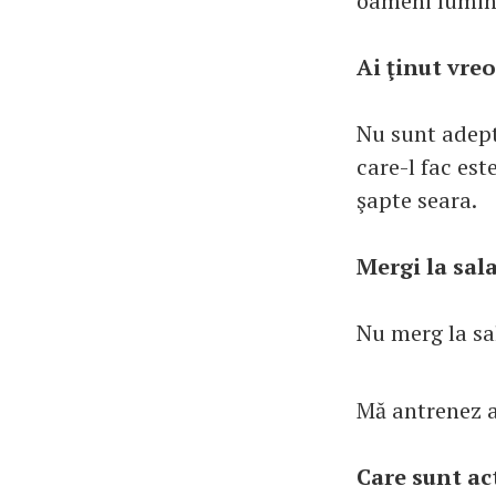
oameni lumin
Ai ţinut vre
Nu sunt adepta
care-l fac est
şapte seara.
Mergi la sala
Nu merg la sa
Mă antrenez a
Care sunt act