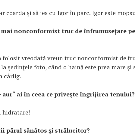
ar coarda şi să ies cu Igor în parc. Igor este mops
l mai nonconformist truc de înfrumuseţare pe 
 folosit vreodată vreun truc nonconformist de fr
la şedinţele foto, când o haină este prea mare şi 
 cârlig.
 aur“ ai în ceea ce priveşte îngrijirea tenului?
 hidratare!
i părul sănătos şi strălucitor?