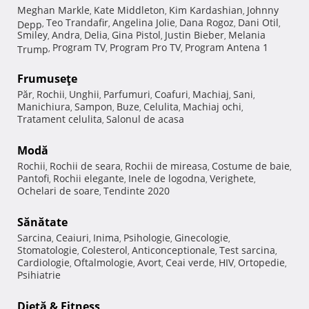
Meghan Markle
Kate Middleton
Kim Kardashian
Johnny
,
,
,
Teo Trandafir
Angelina Jolie
Dana Rogoz
Dani Otil
Depp
,
,
,
,
,
Smiley
Andra
Delia
Gina Pistol
Justin Bieber
Melania
,
,
,
,
,
Program TV
Program Pro TV
Program Antena 1
Trump
,
,
,
Frumuseţe
Păr
Rochii
Unghii
Parfumuri
Coafuri
Machiaj
Sani
,
,
,
,
,
,
,
Manichiura
Sampon
Buze
Celulita
Machiaj ochi
,
,
,
,
,
Tratament celulita
Salonul de acasa
,
Modă
Rochii
Rochii de seara
Rochii de mireasa
Costume de baie
,
,
,
,
Pantofi
Rochii elegante
Inele de logodna
Verighete
,
,
,
,
Ochelari de soare
Tendinte 2020
,
Sănătate
Sarcina
Ceaiuri
Inima
Psihologie
Ginecologie
,
,
,
,
,
Stomatologie
Colesterol
Anticonceptionale
Test sarcina
,
,
,
,
Cardiologie
Oftalmologie
Avort
Ceai verde
HIV
Ortopedie
,
,
,
,
,
,
Psihiatrie
Dietă & Fitness