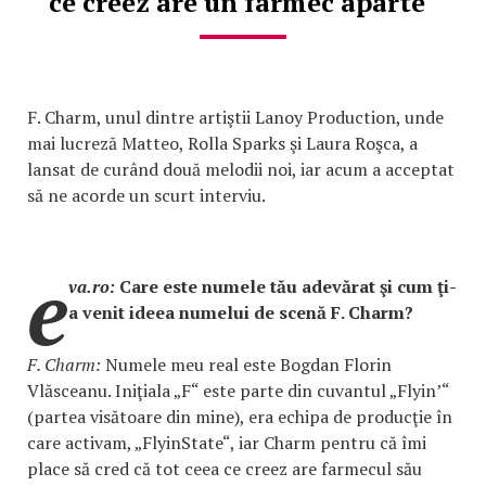
ce creez are un farmec aparte“
F. Charm, unul dintre artiştii Lanoy Production, unde
mai lucreză Matteo, Rolla Sparks şi Laura Roşca, a
lansat de curând două melodii noi, iar acum a acceptat
să ne acorde un scurt interviu.
e
va.ro:
Care este numele tău adevărat şi cum ţi-
a venit ideea numelui de scenă F. Charm?
F. Charm:
Numele meu real este Bogdan Florin
Vlăsceanu. Iniţiala „F“ este parte din cuvantul „Flyin’“
(partea visătoare din mine), era echipa de producţie în
care activam, „FlyinState“, iar Charm pentru că îmi
place să cred că tot ceea ce creez are farmecul său