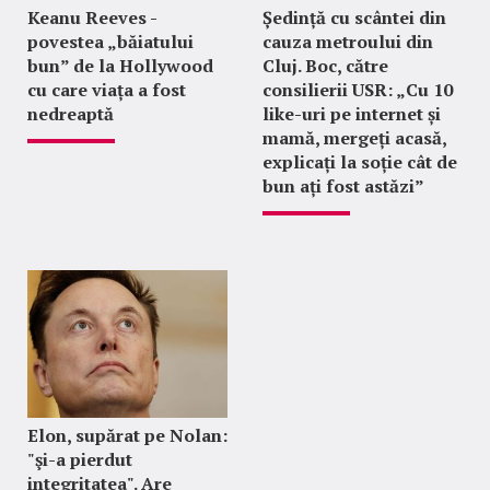
Keanu Reeves -
Ședință cu scântei din
povestea „băiatului
cauza metroului din
bun” de la Hollywood
Cluj. Boc, către
cu care viața a fost
consilierii USR: „Cu 10
nedreaptă
like-uri pe internet și
mamă, mergeți acasă,
explicați la soție cât de
bun ați fost astăzi”
Elon, supărat pe Nolan:
"şi-a pierdut
integritatea". Are