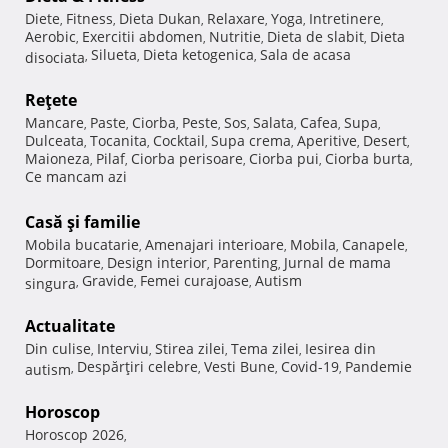
Diete
Fitness
Dieta Dukan
Relaxare
Yoga
Intretinere
,
,
,
,
,
,
Aerobic
Exercitii abdomen
Nutritie
Dieta de slabit
Dieta
,
,
,
,
Silueta
Dieta ketogenica
Sala de acasa
disociata
,
,
,
Reţete
Mancare
Paste
Ciorba
Peste
Sos
Salata
Cafea
Supa
,
,
,
,
,
,
,
,
Dulceata
Tocanita
Cocktail
Supa crema
Aperitive
Desert
,
,
,
,
,
,
Maioneza
Pilaf
Ciorba perisoare
Ciorba pui
Ciorba burta
,
,
,
,
,
Ce mancam azi
Casă şi familie
Mobila bucatarie
Amenajari interioare
Mobila
Canapele
,
,
,
,
Dormitoare
Design interior
Parenting
Jurnal de mama
,
,
,
Gravide
Femei curajoase
Autism
singura
,
,
,
Actualitate
Din culise
Interviu
Stirea zilei
Tema zilei
Iesirea din
,
,
,
,
Despărţiri celebre
Vesti Bune
Covid-19
Pandemie
autism
,
,
,
,
Horoscop
Horoscop 2026
,