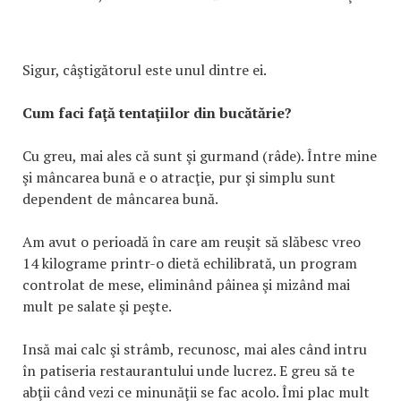
Sigur, câştigătorul este unul dintre ei.
Cum faci faţă tentaţiilor din bucătărie?
Cu greu, mai ales că sunt şi gurmand (râde). Între mine
şi mâncarea bună e o atracţie, pur şi simplu sunt
dependent de mâncarea bună.
Am avut o perioadă în care am reuşit să slăbesc vreo
14 kilograme printr-o dietă echilibrată, un program
controlat de mese, eliminând pâinea şi mizând mai
mult pe salate şi peşte.
Insă mai calc şi strâmb, recunosc, mai ales când intru
în patiseria restaurantului unde lucrez. E greu să te
abţii când vezi ce minunăţii se fac acolo. Îmi plac mult