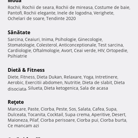
Modă
Rochii
Rochii de seara
Rochii de mireasa
Costume de baie
,
,
,
,
Pantofi
Rochii elegante
Inele de logodna
Verighete
,
,
,
,
Ochelari de soare
Tendinte 2020
,
Sănătate
Sarcina
Ceaiuri
Inima
Psihologie
Ginecologie
,
,
,
,
,
Stomatologie
Colesterol
Anticonceptionale
Test sarcina
,
,
,
,
Cardiologie
Oftalmologie
Avort
Ceai verde
HIV
Ortopedie
,
,
,
,
,
,
Psihiatrie
Dietă & Fitness
Diete
Fitness
Dieta Dukan
Relaxare
Yoga
Intretinere
,
,
,
,
,
,
Aerobic
Exercitii abdomen
Nutritie
Dieta de slabit
Dieta
,
,
,
,
Silueta
Dieta ketogenica
Sala de acasa
disociata
,
,
,
Reţete
Mancare
Paste
Ciorba
Peste
Sos
Salata
Cafea
Supa
,
,
,
,
,
,
,
,
Dulceata
Tocanita
Cocktail
Supa crema
Aperitive
Desert
,
,
,
,
,
,
Maioneza
Pilaf
Ciorba perisoare
Ciorba pui
Ciorba burta
,
,
,
,
,
Ce mancam azi