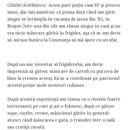
Cătălin Scărlătescu:
Acum pare puţin cam SF şi pentru
mine, dar îmi amintesc că prima dată când am gătit
singur se întâmpla în vacanţa de iarna din ’85, în
Braşov. Într-una din zile am rămas singur în casă şi nu
era nicio mâncare gătită în frigider, aşa că m-am decis
să-mi sun bunica la Constanţa să mă ajute cu un sfat.
După un mic inventar al frigiderului, am decis
împreună să gătesc mâncare de cartofi cu pui (era de
bine la vremea aceea). Ea m-a coordonat pe parcursul
acestei prime mele aventuri culinare.
După această experienţă am rămas cu o chestie foarte
interesantă pe care şi azi o folosesc, după ce gătesc
supe, ciorbe, creme, mâncăruri gătite în general:
atunci când mâncarea e gata, o transfer într-o oală
sau cratiţă curată.