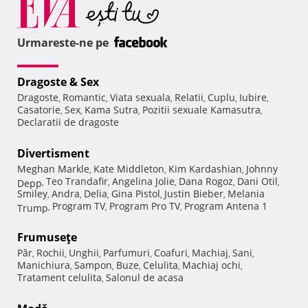
Urmareste-ne pe
Dragoste & Sex
Dragoste
Romantic
Viata sexuala
Relatii
Cuplu
Iubire
,
,
,
,
,
,
Casatorie
Sex
Kama Sutra
Pozitii sexuale Kamasutra
,
,
,
,
Declaratii de dragoste
Divertisment
Meghan Markle
Kate Middleton
Kim Kardashian
Johnny
,
,
,
Teo Trandafir
Angelina Jolie
Dana Rogoz
Dani Otil
Depp
,
,
,
,
,
Smiley
Andra
Delia
Gina Pistol
Justin Bieber
Melania
,
,
,
,
,
Program TV
Program Pro TV
Program Antena 1
Trump
,
,
,
Frumuseţe
Păr
Rochii
Unghii
Parfumuri
Coafuri
Machiaj
Sani
,
,
,
,
,
,
,
Manichiura
Sampon
Buze
Celulita
Machiaj ochi
,
,
,
,
,
Tratament celulita
Salonul de acasa
,