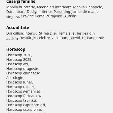
Casă şi familie
Mobila bucatarie
Amenajari interioare
Mobila
Canapele
,
,
,
,
Dormitoare
Design interior
Parenting
Jurnal de mama
,
,
,
Gravide
Femei curajoase
Autism
singura
,
,
,
Actualitate
Din culise
Interviu
Stirea zilei
Tema zilei
Iesirea din
,
,
,
,
Despărţiri celebre
Vesti Bune
Covid-19
Pandemie
autism
,
,
,
,
Horoscop
Horoscop 2026
,
Horoscop 2025
,
Horoscop azi
,
Horoscop dragoste
,
Horoscop chinezesc
,
Astrologie
,
Horoscop lunar
,
Horoscop rac azi
,
Horoscop gemeni azi
,
Horoscop fecioara azi
,
Horoscop taur azi
,
Horoscop capricorn azi
,
Horoscop scorpion azi
,