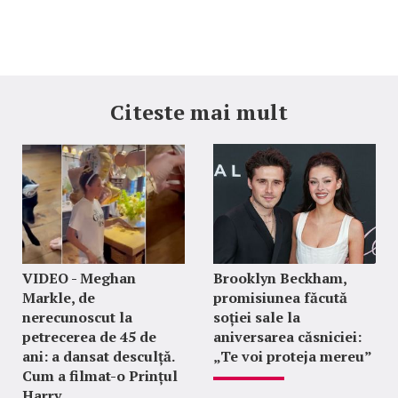
Citeste mai mult
VIDEO - Meghan
Brooklyn Beckham,
Markle, de
promisiunea făcută
nerecunoscut la
soției sale la
petrecerea de 45 de
aniversarea căsniciei:
ani: a dansat desculță.
„Te voi proteja mereu”
Cum a filmat-o Prințul
Harry