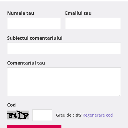
Numele tau
Emailul tau
Subiectul comentariului
Comentariul tau
Cod
Greu de citit?
Regenerare cod