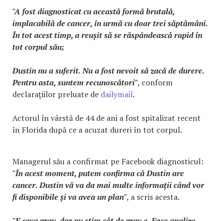
"A fost diagnosticat cu această formă brutală,
implacabilă de cancer, în urmă cu doar trei săptămâni.
În tot acest timp, a reușit să se răspândească rapid în
tot corpul său;
Dustin nu a suferit. Nu a fost nevoit să zacă de durere.
Pentru asta, suntem recunoscători"
, conform
declarațiilor preluate de
dailymail
.
Actorul în vârstă de 44 de ani a fost spitalizat recent
în Florida după ce a acuzat dureri în tot corpul.
Managerul său a confirmat pe Facebook diagnosticul:
"În acest moment, putem confirma că Dustin are
cancer. Dustin vă va da mai multe informații când vor
fi disponibile și va avea un plan"
, a scris acesta.
"E ceva grav, dar nu știm cât de grav e. Face analize.