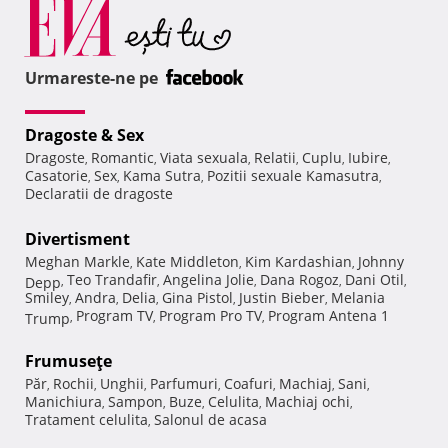
Urmareste-ne pe
Dragoste & Sex
Dragoste
Romantic
Viata sexuala
Relatii
Cuplu
Iubire
,
,
,
,
,
,
Casatorie
Sex
Kama Sutra
Pozitii sexuale Kamasutra
,
,
,
,
Declaratii de dragoste
Divertisment
Meghan Markle
Kate Middleton
Kim Kardashian
Johnny
,
,
,
Teo Trandafir
Angelina Jolie
Dana Rogoz
Dani Otil
Depp
,
,
,
,
,
Smiley
Andra
Delia
Gina Pistol
Justin Bieber
Melania
,
,
,
,
,
Program TV
Program Pro TV
Program Antena 1
Trump
,
,
,
Frumuseţe
Păr
Rochii
Unghii
Parfumuri
Coafuri
Machiaj
Sani
,
,
,
,
,
,
,
Manichiura
Sampon
Buze
Celulita
Machiaj ochi
,
,
,
,
,
Tratament celulita
Salonul de acasa
,