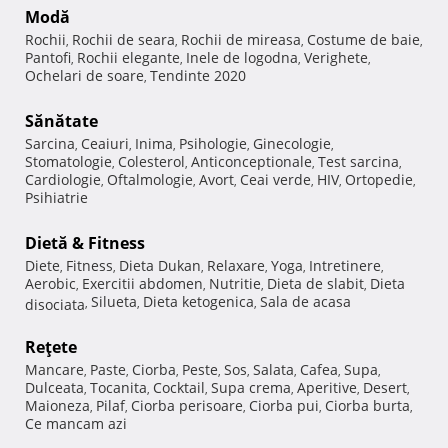
Modă
Rochii
Rochii de seara
Rochii de mireasa
Costume de baie
,
,
,
,
Pantofi
Rochii elegante
Inele de logodna
Verighete
,
,
,
,
Ochelari de soare
Tendinte 2020
,
Sănătate
Sarcina
Ceaiuri
Inima
Psihologie
Ginecologie
,
,
,
,
,
Stomatologie
Colesterol
Anticonceptionale
Test sarcina
,
,
,
,
Cardiologie
Oftalmologie
Avort
Ceai verde
HIV
Ortopedie
,
,
,
,
,
,
Psihiatrie
Dietă & Fitness
Diete
Fitness
Dieta Dukan
Relaxare
Yoga
Intretinere
,
,
,
,
,
,
Aerobic
Exercitii abdomen
Nutritie
Dieta de slabit
Dieta
,
,
,
,
Silueta
Dieta ketogenica
Sala de acasa
disociata
,
,
,
Reţete
Mancare
Paste
Ciorba
Peste
Sos
Salata
Cafea
Supa
,
,
,
,
,
,
,
,
Dulceata
Tocanita
Cocktail
Supa crema
Aperitive
Desert
,
,
,
,
,
,
Maioneza
Pilaf
Ciorba perisoare
Ciorba pui
Ciorba burta
,
,
,
,
,
Ce mancam azi