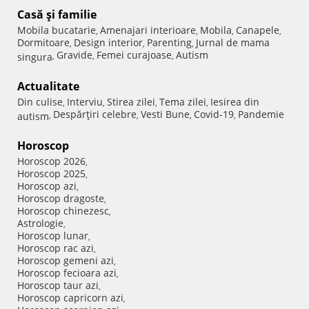
Casă şi familie
Mobila bucatarie
Amenajari interioare
Mobila
Canapele
,
,
,
,
Dormitoare
Design interior
Parenting
Jurnal de mama
,
,
,
Gravide
Femei curajoase
Autism
singura
,
,
,
Actualitate
Din culise
Interviu
Stirea zilei
Tema zilei
Iesirea din
,
,
,
,
Despărţiri celebre
Vesti Bune
Covid-19
Pandemie
autism
,
,
,
,
Horoscop
Horoscop 2026
,
Horoscop 2025
,
Horoscop azi
,
Horoscop dragoste
,
Horoscop chinezesc
,
Astrologie
,
Horoscop lunar
,
Horoscop rac azi
,
Horoscop gemeni azi
,
Horoscop fecioara azi
,
Horoscop taur azi
,
Horoscop capricorn azi
,